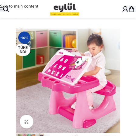
Skip to main content
Ana Sayfa
/
Oyuncak
-10%
TÜKE
NDI
Büyütmek için tıklayın