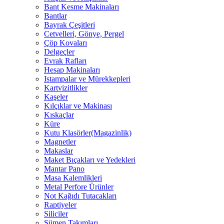
Bant Kesme Makinaları
Bantlar
Bayrak Çeşitleri
Cetvelleri, Gönye, Pergel
Çöp Kovaları
Delgeçler
Evrak Rafları
Hesap Makinaları
Istampalar ve Mürekkepleri
Kartvizitlikler
Kaşeler
Kılçıklar ve Makinası
Kıskaçlar
Küre
Kutu Klasörler(Magazinlik)
Magnetler
Makaslar
Maket Bıçakları ve Yedekleri
Mantar Pano
Masa Kalemlikleri
Metal Perfore Ürünler
Not Kağıdı Tutacakları
Raptiyeler
Siliciler
Sümen Takımları