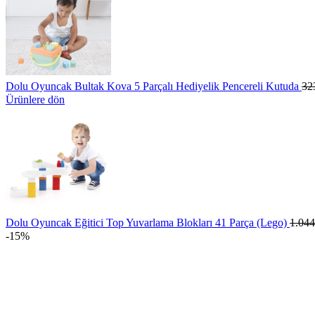
Dolu Oyuncak Bultak Kova 5 Parçalı Hediyelik Pencereli Kutuda
32
Ürünlere dön
Dolu Oyuncak Eğitici Top Yuvarlama Blokları 41 Parça (Lego)
1.04
-15%