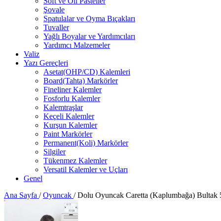
Soft ve Oil Pasteller
Şovale
Spatulalar ve Oyma Bıçakları
Tuvaller
Yağlı Boyalar ve Yardımcıları
Yardımcı Malzemeler
Valiz
Yazı Gereçleri
Asetat(OHP/CD) Kalemleri
Board(Tahta) Markörler
Fineliner Kalemler
Fosforlu Kalemler
Kalemtraşlar
Keçeli Kalemler
Kurşun Kalemler
Paint Markörler
Permanent(Koli) Markörler
Silgiler
Tükenmez Kalemler
Versatil Kalemler ve Uçları
Genel
Ana Sayfa
/
Oyuncak
/
Dolu Oyuncak Caretta (Kaplumbağa) Bultak 5