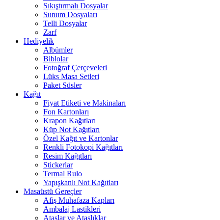
Sıkıştırmalı Dosyalar
Sunum Dosyaları
Telli Dosyalar
Zarf
Hediyelik
Albümler
Biblolar
Fotoğraf Çerçeveleri
Lüks Masa Setleri
Paket Süsler
Kağıt
Fiyat Etiketi ve Makinaları
Fon Kartonları
Krapon Kağıtları
Küp Not Kağıtları
Özel Kağıt ve Kartonlar
Renkli Fotokopi Kağıtları
Resim Kağıtları
Stickerlar
Termal Rulo
Yapışkanlı Not Kağıtları
Masaüstü Gereçler
Afiş Muhafaza Kapları
Ambalaj Lastikleri
Ataşlar ve Ataşlıklar