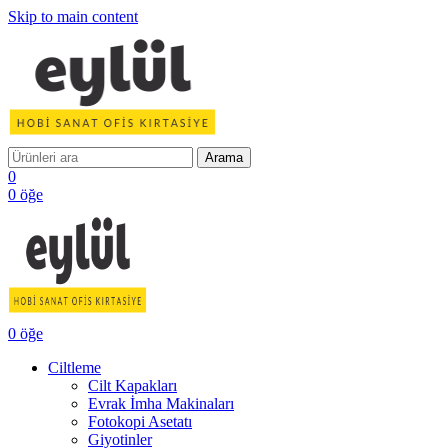
Skip to main content
Arama
0
0
öğe
0
öğe
Ciltleme
Cilt Kapakları
Evrak İmha Makinaları
Fotokopi Asetatı
Giyotinler