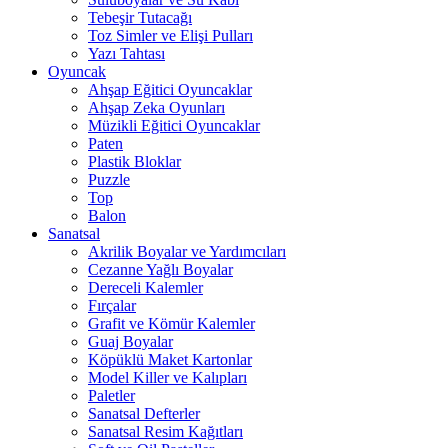
Tebeşir Tutacağı
Toz Simler ve Elişi Pulları
Yazı Tahtası
Oyuncak
Ahşap Eğitici Oyuncaklar
Ahşap Zeka Oyunları
Müzikli Eğitici Oyuncaklar
Paten
Plastik Bloklar
Puzzle
Top
Balon
Sanatsal
Akrilik Boyalar ve Yardımcıları
Cezanne Yağlı Boyalar
Dereceli Kalemler
Fırçalar
Grafit ve Kömür Kalemler
Guaj Boyalar
Köpüklü Maket Kartonlar
Model Killer ve Kalıpları
Paletler
Sanatsal Defterler
Sanatsal Resim Kağıtları