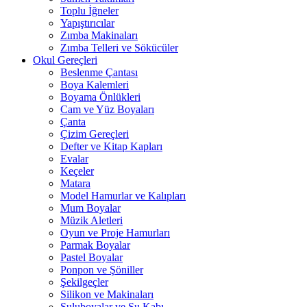
Toplu İğneler
Yapıştırıcılar
Zımba Makinaları
Zımba Telleri ve Sökücüler
Okul Gereçleri
Beslenme Çantası
Boya Kalemleri
Boyama Önlükleri
Cam ve Yüz Boyaları
Çanta
Çizim Gereçleri
Defter ve Kitap Kapları
Evalar
Keçeler
Matara
Model Hamurlar ve Kalıpları
Mum Boyalar
Müzik Aletleri
Oyun ve Proje Hamurları
Parmak Boyalar
Pastel Boyalar
Ponpon ve Şöniller
Şekilgeçler
Silikon ve Makinaları
Suluboyalar ve Su Kabı