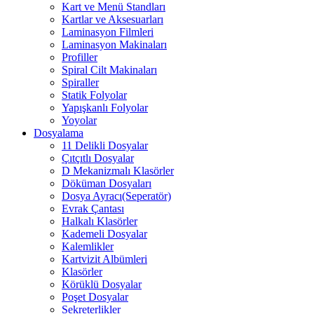
Kart ve Menü Standları
Kartlar ve Aksesuarları
Laminasyon Filmleri
Laminasyon Makinaları
Profiller
Spiral Cilt Makinaları
Spiraller
Statik Folyolar
Yapışkanlı Folyolar
Yoyolar
Dosyalama
11 Delikli Dosyalar
Çıtçıtlı Dosyalar
D Mekanizmalı Klasörler
Döküman Dosyaları
Dosya Ayracı(Seperatör)
Evrak Çantası
Halkalı Klasörler
Kademeli Dosyalar
Kalemlikler
Kartvizit Albümleri
Klasörler
Körüklü Dosyalar
Poşet Dosyalar
Sekreterlikler