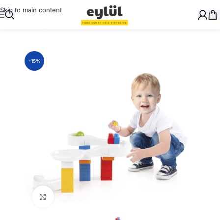
Skip to main content
Ana Sayfa
/
Oyuncak
-15%
Büyütmek için tıklayın