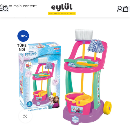
Skip to main content
Ana Sayfa
/
Oyuncak
-10%
TÜKE
NDI
Büyütmek için tıklayın