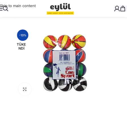
Skip to main content
Ana Sayfa
/
Genel
-13%
TÜKE
NDI
Büyütmek için tıklayın