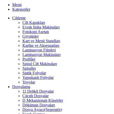
Menü
Kategoriler
Ciltleme
Cilt Kapakları
Evrak İmha Makinaları
Fotokopi Asetatı
Giyotinler
Kart ve Menü Standları
Kartlar ve Aksesuarları
Laminasyon Filmleri
Laminasyon Makinaları
Profiller
Spiral Cilt Makinaları
Spiraller
Statik Folyolar
Yapışkanlı Folyolar
Yoyolar
Dosyalama
11 Delikli Dosyalar
Çıtçıtlı Dosyalar
D Mekanizmalı Klasörler
Döküman Dosyaları
Dosya Ayracı(Seperatör)