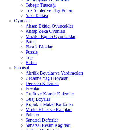
Tebeşir Tutacağı
Toz Simler ve Elişi Pulları
Yazı Tahtası
Oyuncak
Ahşap Eğitici Oyuncaklar
Ahşap Zeka Oyunları
Müzikli Eğitici Oyuncaklar
Paten
Plastik Bloklar
Puzzle
Top
Balon
Sanatsal
Akrilik Boyalar ve Yardımcıları
Cezanne Yağlı Boyalar
Dereceli Kalemler
Fırçalar
Grafit ve Kömür Kalemler
Guaj Boyalar
Köpüklü Maket Kartonlar
Model Killer ve Kalıpları
Paletler
Sanatsal Defterler
Sanatsal Resim Kağıtları