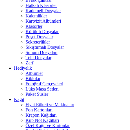
Evrak Çantası
Halkalı Klasörler
Kademeli Dosyalar
Kalemlikler
Kartvizit Albümleri
Klasörler
Körüklü Dosyalar
Poşet Dosyalar
Sekreterlikler
Sıkıştırmalı Dosyalar
Sunum Dosyaları
Telli Dosyalar
Zarf
Hediyelik
Albümler
Biblolar
Fotoğraf Çerçeveleri
Lüks Masa Setleri
Paket Süsler
Kağıt
Fiyat Etiketi ve Makinaları
Fon Kartonları
Krapon Kağıtları
Küp Not Kağıtları
Özel Kağıt ve Kartonlar