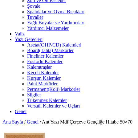
Soft ve Oil Pasteller
Şovale
Spatulalar ve Oyma Bıçakları
Tuvaller
Yağlı Boyalar ve Yardımcıları
Yardımcı Malzemeler
Valiz
Yazı Gereçleri
Asetat(OHP/CD) Kalemleri
Board(Tahta) Markörler
Fineliner Kalemler
Fosforlu Kalemler
Kalemtraşlar
Keçeli Kalemler
Kurşun Kalemler
Paint Markörler
Permanent(Koli) Markörler
Silgiler
Tükenmez Kalemler
Versatil Kalemler ve Uçları
Genel
Ana Sayfa
/
Genel
/
Ant Yazı Mdf Çerçeve Gençliğe Hitabe 50×70