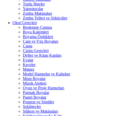
Toplu İğneler
Yapıştırıcılar
Zımba Makinaları
Zımba Telleri ve Sökücüler
Okul Gereçleri
Beslenme Çantası
Boya Kalemleri
Boyama Önlükleri
Cam ve Yüz Boyaları
Çanta
Çizim Gereçleri
Defter ve Kitap Kapları
Evalar
Keçeler
Matara
Model Hamurlar ve Kalıpları
Mum Boyalar
Müzik Aletleri
Oyun ve Proje Hamurları
Parmak Boyalar
Pastel Boyalar
Ponpon ve Şöniller
Şekilgeçler
Silikon ve Makinaları
Suluboyalar ve Su Kabı