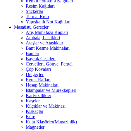
Renkli Fotokopi Kağıtları
Resim Kağıtları
Stickerlar
Termal Rulo
Yapışkanlı Not Kağıtları
Masaüstü Gereçler
Afiş Muhafaza Kapları
Ambalaj Lastikleri
Ataşlar ve Ataşlıklar
Bant Kesme Makinaları
Bantlar
Bayrak Çeşitleri
Cetvelleri, Gönye, Pergel
Çöp Kovaları
Delgeçler
Evrak Rafları
Hesap Makinaları
Istampalar ve Mürekkepleri
Kartvizitlikler
Kaşeler
Kılçıklar ve Makinası
Kıskaçlar
Küre
Kutu Klasörler(Magazinlik)
Magnetler