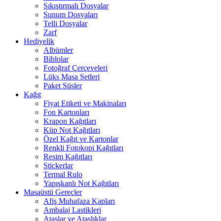
Sıkıştırmalı Dosyalar
Sunum Dosyaları
Telli Dosyalar
Zarf
Hediyelik
Albümler
Biblolar
Fotoğraf Çerçeveleri
Lüks Masa Setleri
Paket Süsler
Kağıt
Fiyat Etiketi ve Makinaları
Fon Kartonları
Krapon Kağıtları
Küp Not Kağıtları
Özel Kağıt ve Kartonlar
Renkli Fotokopi Kağıtları
Resim Kağıtları
Stickerlar
Termal Rulo
Yapışkanlı Not Kağıtları
Masaüstü Gereçler
Afiş Muhafaza Kapları
Ambalaj Lastikleri
Ataşlar ve Ataşlıklar