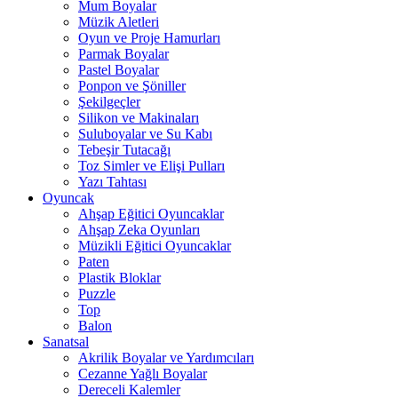
Mum Boyalar
Müzik Aletleri
Oyun ve Proje Hamurları
Parmak Boyalar
Pastel Boyalar
Ponpon ve Şöniller
Şekilgeçler
Silikon ve Makinaları
Suluboyalar ve Su Kabı
Tebeşir Tutacağı
Toz Simler ve Elişi Pulları
Yazı Tahtası
Oyuncak
Ahşap Eğitici Oyuncaklar
Ahşap Zeka Oyunları
Müzikli Eğitici Oyuncaklar
Paten
Plastik Bloklar
Puzzle
Top
Balon
Sanatsal
Akrilik Boyalar ve Yardımcıları
Cezanne Yağlı Boyalar
Dereceli Kalemler