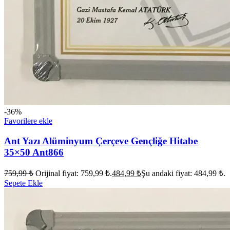
-36%
Favorilere ekle
Ant Yazı Alüminyum Çerçeve Gençliğe Hitabe
35×50 Ant866
759,99
₺
Orijinal fiyat: 759,99 ₺.
484,99
₺
Şu andaki fiyat: 484,99 ₺.
Sepete Ekle