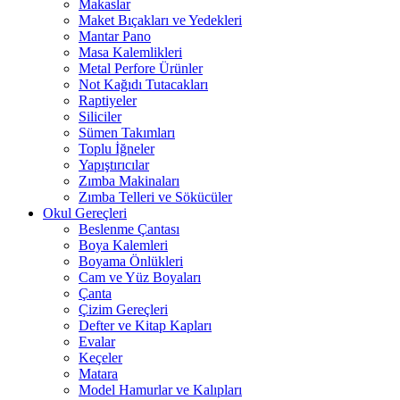
Makaslar
Maket Bıçakları ve Yedekleri
Mantar Pano
Masa Kalemlikleri
Metal Perfore Ürünler
Not Kağıdı Tutacakları
Raptiyeler
Siliciler
Sümen Takımları
Toplu İğneler
Yapıştırıcılar
Zımba Makinaları
Zımba Telleri ve Sökücüler
Okul Gereçleri
Beslenme Çantası
Boya Kalemleri
Boyama Önlükleri
Cam ve Yüz Boyaları
Çanta
Çizim Gereçleri
Defter ve Kitap Kapları
Evalar
Keçeler
Matara
Model Hamurlar ve Kalıpları