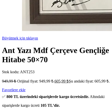
Büyütmek için tıklayın
Ant Yazı Mdf Çerçeve Gençliğe
Hitabe 50×70
Stok kodu:
ANT253
949,99
₺
Orijinal fiyat: 949,99 ₺.
605,99
₺
Şu andaki fiyat: 605,99 ₺.
Favorilere ekle
✅
800 TL üzerindeki siparişlerde kargo ücretsizdir.
Altındaki
siparişlerde kargo ücreti
105 TL’dir.