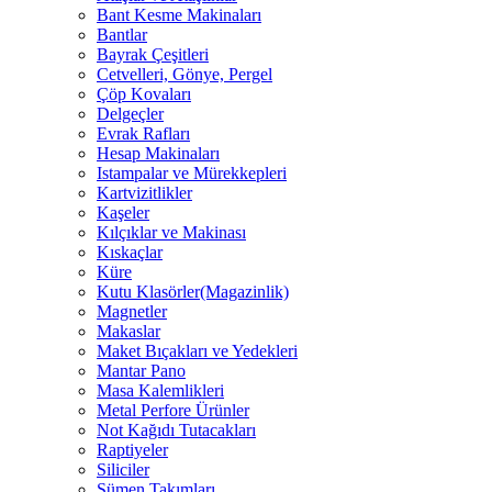
Bant Kesme Makinaları
Bantlar
Bayrak Çeşitleri
Cetvelleri, Gönye, Pergel
Çöp Kovaları
Delgeçler
Evrak Rafları
Hesap Makinaları
Istampalar ve Mürekkepleri
Kartvizitlikler
Kaşeler
Kılçıklar ve Makinası
Kıskaçlar
Küre
Kutu Klasörler(Magazinlik)
Magnetler
Makaslar
Maket Bıçakları ve Yedekleri
Mantar Pano
Masa Kalemlikleri
Metal Perfore Ürünler
Not Kağıdı Tutacakları
Raptiyeler
Siliciler
Sümen Takımları