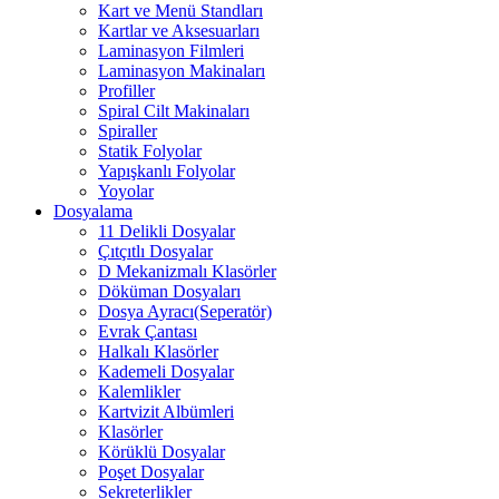
Kart ve Menü Standları
Kartlar ve Aksesuarları
Laminasyon Filmleri
Laminasyon Makinaları
Profiller
Spiral Cilt Makinaları
Spiraller
Statik Folyolar
Yapışkanlı Folyolar
Yoyolar
Dosyalama
11 Delikli Dosyalar
Çıtçıtlı Dosyalar
D Mekanizmalı Klasörler
Döküman Dosyaları
Dosya Ayracı(Seperatör)
Evrak Çantası
Halkalı Klasörler
Kademeli Dosyalar
Kalemlikler
Kartvizit Albümleri
Klasörler
Körüklü Dosyalar
Poşet Dosyalar
Sekreterlikler