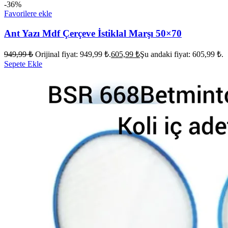
-36%
Favorilere ekle
Ant Yazı Mdf Çerçeve İstiklal Marşı 50×70
949,99
₺
Orijinal fiyat: 949,99 ₺.
605,99
₺
Şu andaki fiyat: 605,99 ₺.
Sepete Ekle