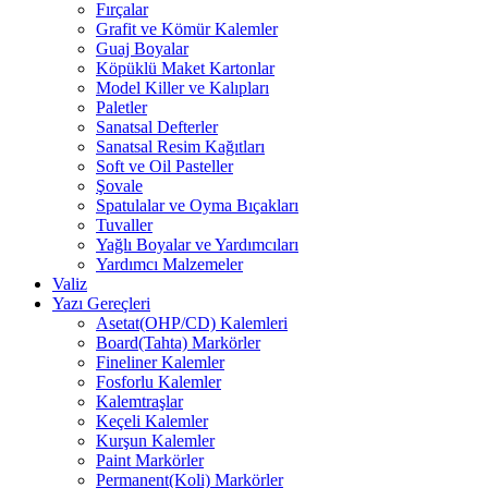
Fırçalar
Grafit ve Kömür Kalemler
Guaj Boyalar
Köpüklü Maket Kartonlar
Model Killer ve Kalıpları
Paletler
Sanatsal Defterler
Sanatsal Resim Kağıtları
Soft ve Oil Pasteller
Şovale
Spatulalar ve Oyma Bıçakları
Tuvaller
Yağlı Boyalar ve Yardımcıları
Yardımcı Malzemeler
Valiz
Yazı Gereçleri
Asetat(OHP/CD) Kalemleri
Board(Tahta) Markörler
Fineliner Kalemler
Fosforlu Kalemler
Kalemtraşlar
Keçeli Kalemler
Kurşun Kalemler
Paint Markörler
Permanent(Koli) Markörler