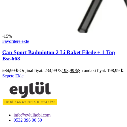
-15%
Favorilere ekle
Can Sport Badminton 2 Li Raket Filede + 1 Top
Bsr-668
234,99
₺
Orijinal fiyat: 234,99 ₺.
198,99
₺
Şu andaki fiyat: 198,99 ₺.
Sepete Ekle
info@eylulhobi.com
0532 396 00 50