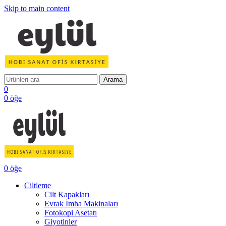
Skip to main content
Arama
0
0
öğe
0
öğe
Ciltleme
Cilt Kapakları
Evrak İmha Makinaları
Fotokopi Asetatı
Giyotinler