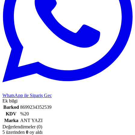
WhatsApp ile Sipariş Geç
Ek bilgi
Barkod
8699234352539
KDV
%20
Marka
ANT YAZI
Değerlendirmeler (0)
5 üzerinden
0
oy aldı