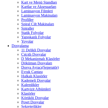
Kart ve Menü Standları
Kartlar ve Aksesuarları
Laminasyon Filmleri
Laminasyon Makinaları
Profiller
Spiral Cilt Makinaları
Spiraller
Statik Folyolar
Yapışkanlı Folyolar
Yoyolar
Dosyalama
11 Delikli Dosyalar
Çıtçıtlı Dosyalar
D Mekanizmalı Klasörler
Döküman Dosyaları
Dosya Ayracı(Seperatör)
Evrak Çantası
Halkalı Klasörler
Kademeli Dosyalar
Kalemlikler
Kartvizit Albümleri
Klasörler
Körüklü Dosyalar
Poşet Dosyalar
Sekreterlikler