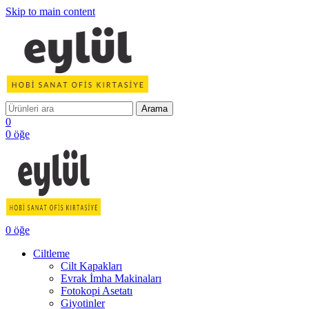
Skip to main content
Arama
0
0
öğe
0
öğe
Ciltleme
Cilt Kapakları
Evrak İmha Makinaları
Fotokopi Asetatı
Giyotinler