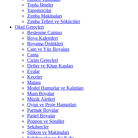
Toplu İğneler
Yapıştırıcılar
Zımba Makinaları
Zımba Telleri ve Sökücüler
Okul Gereçleri
Beslenme Çantası
Boya Kalemleri
Boyama Önlükleri
Cam ve Yüz Boyaları
Çanta
Çizim Gereçleri
Defter ve Kitap Kapları
Evalar
Keçeler
Matara
Model Hamurlar ve Kalıpları
Mum Boyalar
Müzik Aletleri
Oyun ve Proje Hamurları
Parmak Boyalar
Pastel Boyalar
Ponpon ve Şöniller
Şekilgeçler
Silikon ve Makinaları
Suluboyalar ve Su Kabı