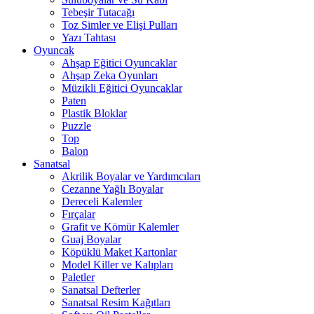
Tebeşir Tutacağı
Toz Simler ve Elişi Pulları
Yazı Tahtası
Oyuncak
Ahşap Eğitici Oyuncaklar
Ahşap Zeka Oyunları
Müzikli Eğitici Oyuncaklar
Paten
Plastik Bloklar
Puzzle
Top
Balon
Sanatsal
Akrilik Boyalar ve Yardımcıları
Cezanne Yağlı Boyalar
Dereceli Kalemler
Fırçalar
Grafit ve Kömür Kalemler
Guaj Boyalar
Köpüklü Maket Kartonlar
Model Killer ve Kalıpları
Paletler
Sanatsal Defterler
Sanatsal Resim Kağıtları