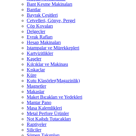
Bant Kesme Makinaları
Bantlar
Bayrak Çeşitleri
Cetvelleri, Gönye, Pergel
Çöp Kovaları
Delgeçler
Evrak Rafları
Hesap Makinaları
Istampalar ve Mürekkepleri
Kartvizitlikler
Kaşeler
Kılçıklar ve Makinası
Kıskaçlar
Küre
Kutu Klasörler(Magazinlik)
Magnetler
Makaslar
Maket Bıçakları ve Yedekleri
Mantar Pano
Masa Kalemlikleri
Metal Perfore Ürünler
Not Kağıdı Tutacakları
Raptiyeler
Siliciler
Sümen Takımları