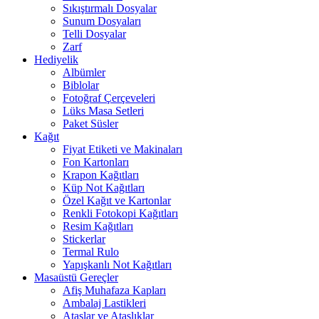
Sıkıştırmalı Dosyalar
Sunum Dosyaları
Telli Dosyalar
Zarf
Hediyelik
Albümler
Biblolar
Fotoğraf Çerçeveleri
Lüks Masa Setleri
Paket Süsler
Kağıt
Fiyat Etiketi ve Makinaları
Fon Kartonları
Krapon Kağıtları
Küp Not Kağıtları
Özel Kağıt ve Kartonlar
Renkli Fotokopi Kağıtları
Resim Kağıtları
Stickerlar
Termal Rulo
Yapışkanlı Not Kağıtları
Masaüstü Gereçler
Afiş Muhafaza Kapları
Ambalaj Lastikleri
Ataşlar ve Ataşlıklar