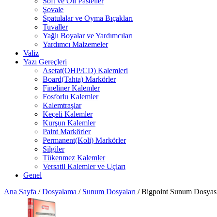
Soft ve Oil Pasteller
Şovale
Spatulalar ve Oyma Bıçakları
Tuvaller
Yağlı Boyalar ve Yardımcıları
Yardımcı Malzemeler
Valiz
Yazı Gereçleri
Asetat(OHP/CD) Kalemleri
Board(Tahta) Markörler
Fineliner Kalemler
Fosforlu Kalemler
Kalemtraşlar
Keçeli Kalemler
Kurşun Kalemler
Paint Markörler
Permanent(Koli) Markörler
Silgiler
Tükenmez Kalemler
Versatil Kalemler ve Uçları
Genel
Ana Sayfa
/
Dosyalama
/
Sunum Dosyaları
/
Bigpoint Sunum Dosyası