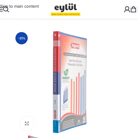
Skip to main content
Ana Sayfa
/
Dosyalama
/
Sunum Dosyaları
-31%
Büyütmek için tıklayın