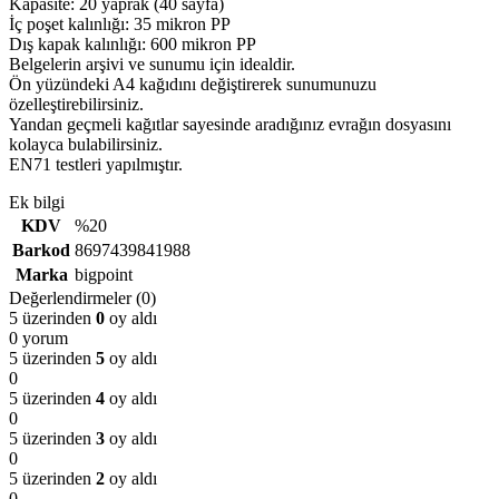
Kapasite: 20 yaprak (40 sayfa)
İç poşet kalınlığı: 35 mikron PP
Dış kapak kalınlığı: 600 mikron PP
Belgelerin arşivi ve sunumu için idealdir.
Ön yüzündeki A4 kağıdını değiştirerek sunumunuzu
özelleştirebilirsiniz.
Yandan geçmeli kağıtlar sayesinde aradığınız evrağın dosyasını
kolayca bulabilirsiniz.
EN71 testleri yapılmıştır.
Ek bilgi
KDV
%20
Barkod
8697439841988
Marka
bigpoint
Değerlendirmeler (0)
5 üzerinden
0
oy aldı
0 yorum
5 üzerinden
5
oy aldı
0
5 üzerinden
4
oy aldı
0
5 üzerinden
3
oy aldı
0
5 üzerinden
2
oy aldı
0