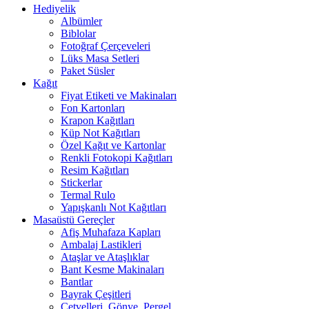
Hediyelik
Albümler
Biblolar
Fotoğraf Çerçeveleri
Lüks Masa Setleri
Paket Süsler
Kağıt
Fiyat Etiketi ve Makinaları
Fon Kartonları
Krapon Kağıtları
Küp Not Kağıtları
Özel Kağıt ve Kartonlar
Renkli Fotokopi Kağıtları
Resim Kağıtları
Stickerlar
Termal Rulo
Yapışkanlı Not Kağıtları
Masaüstü Gereçler
Afiş Muhafaza Kapları
Ambalaj Lastikleri
Ataşlar ve Ataşlıklar
Bant Kesme Makinaları
Bantlar
Bayrak Çeşitleri
Cetvelleri, Gönye, Pergel