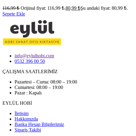
116,99
₺
Orijinal fiyat: 116,99 ₺.
80,99
₺
Şu andaki fiyat: 80,99 ₺.
Sepete Ekle
info@eylulhobi.com
0532 396 00 50
ÇALIŞMA SAATLERİMİZ
Pazartesi – Cuma: 08:00 – 19:00
Cumartesi: 08:00 – 19:00
Pazar : Kapalı
EYLÜL HOBİ
İletişim
Hakkımızda
Banka Hesap Bilgilerimiz
Sipariş Takibi