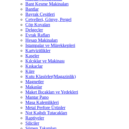
Bant Kesme Makinaları
Bantlar
Bayrak Çeşitleri
Cetvelleri, Gönye, Pergel
Çöp Kovaları
Delgeçler
Evrak Rafları
Hesap Makinaları
Istampalar ve Mürekkepleri
Kartvizitlikler
Kaşeler
Kılçıklar ve Makinası
Kıskaçlar
Küre
Kutu Klasörler(Magazinlik)
Magnetler
Makaslar
Maket Bıçakları ve Yedekleri
Mantar Pano
Masa Kalemlikleri
Metal Perfore Ürünler
Not Kağıdı Tutacakları
Raptiyeler
Siliciler
Sümen Takımları