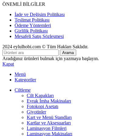
ÖNEMLİ BİLGİLER
İade ve Değişim Politikası
Teslimat Politikası
Ödeme Yöntemleri
Gizlilik Politikası
Mesafeli Satış Sözleşmesi
2024 eylulhobi.com © Tüm Hakları Saklıdır.
Arama
Aradığınız ürünleri bulmak için yazmaya başlayın.
Kapat
Menü
Kategoriler
Ciltleme
Cilt Kapakları
Evrak İmha Makinaları
Fotokopi Asetatı
Giyotinler
Kart ve Menü Standları
Kartlar ve Aksesuarları
Laminasyon Filmleri
Laminasyon Makinaları