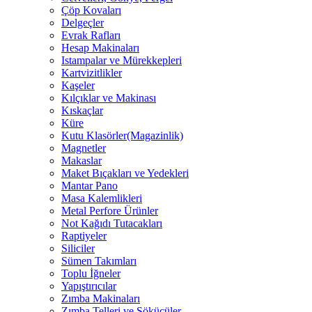
Çöp Kovaları
Delgeçler
Evrak Rafları
Hesap Makinaları
Istampalar ve Mürekkepleri
Kartvizitlikler
Kaşeler
Kılçıklar ve Makinası
Kıskaçlar
Küre
Kutu Klasörler(Magazinlik)
Magnetler
Makaslar
Maket Bıçakları ve Yedekleri
Mantar Pano
Masa Kalemlikleri
Metal Perfore Ürünler
Not Kağıdı Tutacakları
Raptiyeler
Siliciler
Sümen Takımları
Toplu İğneler
Yapıştırıcılar
Zımba Makinaları
Zımba Telleri ve Sökücüler