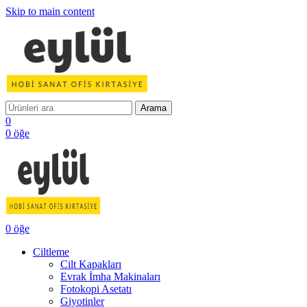
Skip to main content
Arama
0
0
öğe
0
öğe
Ciltleme
Cilt Kapakları
Evrak İmha Makinaları
Fotokopi Asetatı
Giyotinler