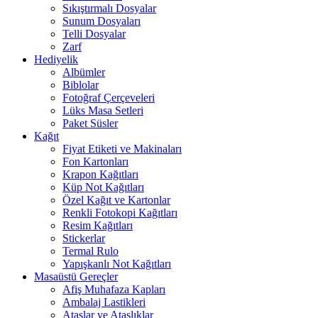
Sıkıştırmalı Dosyalar
Sunum Dosyaları
Telli Dosyalar
Zarf
Hediyelik
Albümler
Biblolar
Fotoğraf Çerçeveleri
Lüks Masa Setleri
Paket Süsler
Kağıt
Fiyat Etiketi ve Makinaları
Fon Kartonları
Krapon Kağıtları
Küp Not Kağıtları
Özel Kağıt ve Kartonlar
Renkli Fotokopi Kağıtları
Resim Kağıtları
Stickerlar
Termal Rulo
Yapışkanlı Not Kağıtları
Masaüstü Gereçler
Afiş Muhafaza Kapları
Ambalaj Lastikleri
Ataşlar ve Ataşlıklar