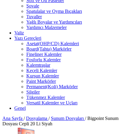
Soft ve Oil Pasteller
Şovale
Spatulalar ve Oyma Bıçakları
Tuvaller
Yağlı Boyalar ve Yardımcıları
Yardımcı Malzemeler
Valiz
Yazı Gereçleri
Asetat(OHP/CD) Kalemleri
Board(Tahta) Markörler
Fineliner Kalemler
Fosforlu Kalemler
Kalemtraşlar
Keçeli Kalemler
Kurşun Kalemler
Paint Markörler
Permanent(Koli) Markörler
Silgiler
Tükenmez Kalemler
Versatil Kalemler ve Uçları
Genel
Ana Sayfa
/
Dosyalama
/
Sunum Dosyaları
/
Bigpoint Sunum
Dosyası Cepli 20 Li Siyah