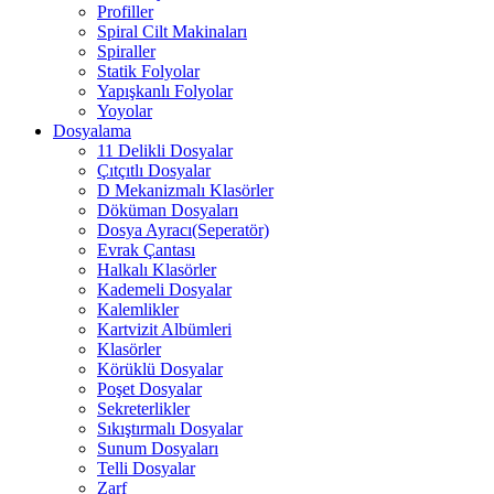
Profiller
Spiral Cilt Makinaları
Spiraller
Statik Folyolar
Yapışkanlı Folyolar
Yoyolar
Dosyalama
11 Delikli Dosyalar
Çıtçıtlı Dosyalar
D Mekanizmalı Klasörler
Döküman Dosyaları
Dosya Ayracı(Seperatör)
Evrak Çantası
Halkalı Klasörler
Kademeli Dosyalar
Kalemlikler
Kartvizit Albümleri
Klasörler
Körüklü Dosyalar
Poşet Dosyalar
Sekreterlikler
Sıkıştırmalı Dosyalar
Sunum Dosyaları
Telli Dosyalar
Zarf