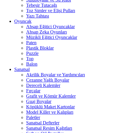
Tebeşir Tutacağı
Toz Simler ve Elişi Pulları
Yazı Tahtası
Oyuncak
Ahşap Eğitici Oyuncaklar
Ahşap Zeka Oyunları
Müzikli Eğitici Oyuncaklar
Paten
Plastik Bloklar
Puzzle
Top
Balon
Sanatsal
Akrilik Boyalar ve Yardımcıları
Cezanne Yağlı Boyalar
Dereceli Kalemler
Fırçalar
Grafit ve Kömür Kalemler
Guaj Boyalar
Köpüklü Maket Kartonlar
Model Killer ve Kalıpları
Paletler
Sanatsal Defterler
Sanatsal Resim Kağıtları