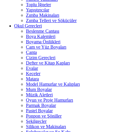
Toplu İğneler
Yapıştırıcılar
Zımba Makinaları
Zımba Telleri ve Sökücüler
Okul Gereçleri
Beslenme Çantası
Boya Kalemleri
Boyama Önlükleri
Cam ve Yüz Boyaları
Çanta
Çizim Gereçleri
Defter ve Kitap Kapları
Evalar
Keçeler
Matara
Model Hamurlar ve Kalıpları
Mum Boyalar
Müzik Aletleri
Oyun ve Proje Hamurları
Parmak Boyalar
Pastel Boyalar
Ponpon ve Şöniller
Şekilgeçler
Silikon ve Makinaları
Suluboyalar ve Su Kabı