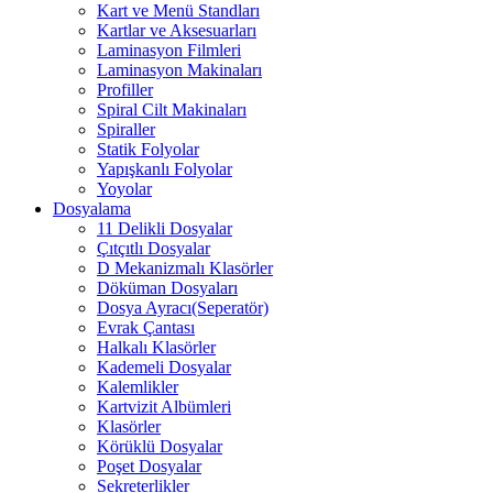
Kart ve Menü Standları
Kartlar ve Aksesuarları
Laminasyon Filmleri
Laminasyon Makinaları
Profiller
Spiral Cilt Makinaları
Spiraller
Statik Folyolar
Yapışkanlı Folyolar
Yoyolar
Dosyalama
11 Delikli Dosyalar
Çıtçıtlı Dosyalar
D Mekanizmalı Klasörler
Döküman Dosyaları
Dosya Ayracı(Seperatör)
Evrak Çantası
Halkalı Klasörler
Kademeli Dosyalar
Kalemlikler
Kartvizit Albümleri
Klasörler
Körüklü Dosyalar
Poşet Dosyalar
Sekreterlikler