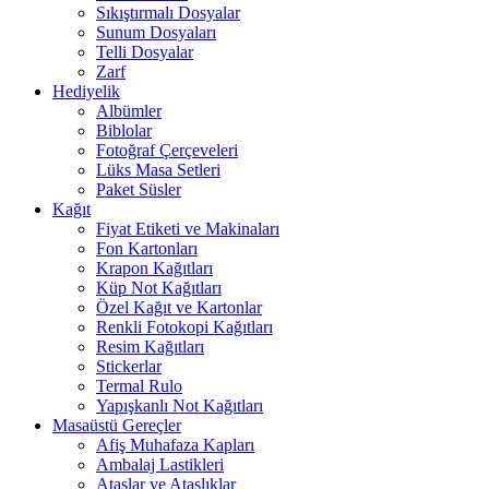
Sıkıştırmalı Dosyalar
Sunum Dosyaları
Telli Dosyalar
Zarf
Hediyelik
Albümler
Biblolar
Fotoğraf Çerçeveleri
Lüks Masa Setleri
Paket Süsler
Kağıt
Fiyat Etiketi ve Makinaları
Fon Kartonları
Krapon Kağıtları
Küp Not Kağıtları
Özel Kağıt ve Kartonlar
Renkli Fotokopi Kağıtları
Resim Kağıtları
Stickerlar
Termal Rulo
Yapışkanlı Not Kağıtları
Masaüstü Gereçler
Afiş Muhafaza Kapları
Ambalaj Lastikleri
Ataşlar ve Ataşlıklar