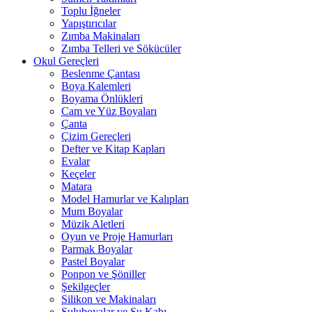
Toplu İğneler
Yapıştırıcılar
Zımba Makinaları
Zımba Telleri ve Sökücüler
Okul Gereçleri
Beslenme Çantası
Boya Kalemleri
Boyama Önlükleri
Cam ve Yüz Boyaları
Çanta
Çizim Gereçleri
Defter ve Kitap Kapları
Evalar
Keçeler
Matara
Model Hamurlar ve Kalıpları
Mum Boyalar
Müzik Aletleri
Oyun ve Proje Hamurları
Parmak Boyalar
Pastel Boyalar
Ponpon ve Şöniller
Şekilgeçler
Silikon ve Makinaları
Suluboyalar ve Su Kabı