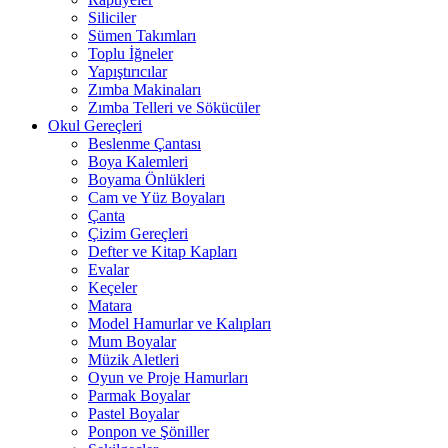
Siliciler
Sümen Takımları
Toplu İğneler
Yapıştırıcılar
Zımba Makinaları
Zımba Telleri ve Sökücüler
Okul Gereçleri
Beslenme Çantası
Boya Kalemleri
Boyama Önlükleri
Cam ve Yüz Boyaları
Çanta
Çizim Gereçleri
Defter ve Kitap Kapları
Evalar
Keçeler
Matara
Model Hamurlar ve Kalıpları
Mum Boyalar
Müzik Aletleri
Oyun ve Proje Hamurları
Parmak Boyalar
Pastel Boyalar
Ponpon ve Şöniller