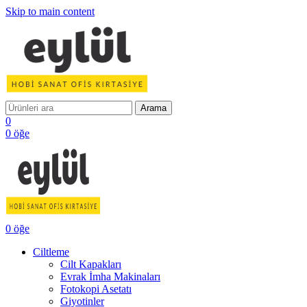
Skip to main content
Arama
0
0
öğe
0
öğe
Ciltleme
Cilt Kapakları
Evrak İmha Makinaları
Fotokopi Asetatı
Giyotinler