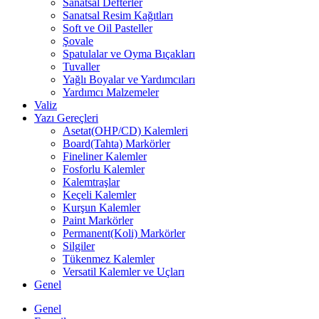
Sanatsal Defterler
Sanatsal Resim Kağıtları
Soft ve Oil Pasteller
Şovale
Spatulalar ve Oyma Bıçakları
Tuvaller
Yağlı Boyalar ve Yardımcıları
Yardımcı Malzemeler
Valiz
Yazı Gereçleri
Asetat(OHP/CD) Kalemleri
Board(Tahta) Markörler
Fineliner Kalemler
Fosforlu Kalemler
Kalemtraşlar
Keçeli Kalemler
Kurşun Kalemler
Paint Markörler
Permanent(Koli) Markörler
Silgiler
Tükenmez Kalemler
Versatil Kalemler ve Uçları
Genel
Genel