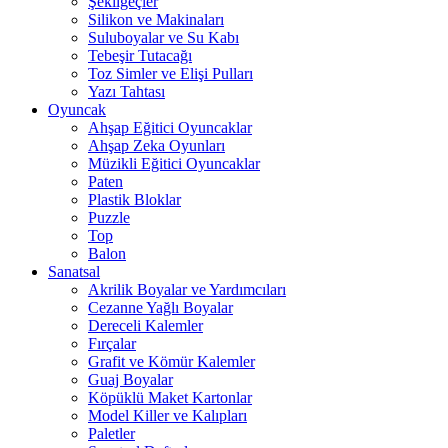
Şekilgeçler
Silikon ve Makinaları
Suluboyalar ve Su Kabı
Tebeşir Tutacağı
Toz Simler ve Elişi Pulları
Yazı Tahtası
Oyuncak
Ahşap Eğitici Oyuncaklar
Ahşap Zeka Oyunları
Müzikli Eğitici Oyuncaklar
Paten
Plastik Bloklar
Puzzle
Top
Balon
Sanatsal
Akrilik Boyalar ve Yardımcıları
Cezanne Yağlı Boyalar
Dereceli Kalemler
Fırçalar
Grafit ve Kömür Kalemler
Guaj Boyalar
Köpüklü Maket Kartonlar
Model Killer ve Kalıpları
Paletler