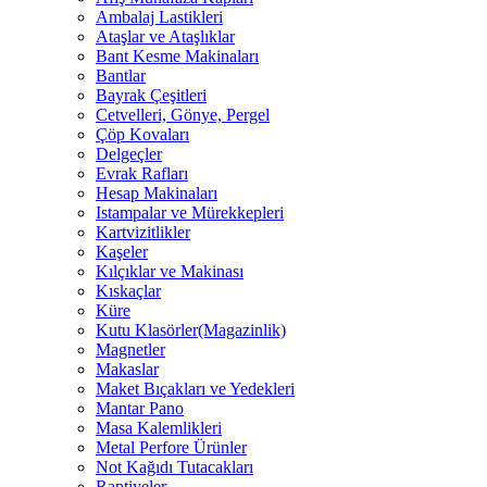
Ambalaj Lastikleri
Ataşlar ve Ataşlıklar
Bant Kesme Makinaları
Bantlar
Bayrak Çeşitleri
Cetvelleri, Gönye, Pergel
Çöp Kovaları
Delgeçler
Evrak Rafları
Hesap Makinaları
Istampalar ve Mürekkepleri
Kartvizitlikler
Kaşeler
Kılçıklar ve Makinası
Kıskaçlar
Küre
Kutu Klasörler(Magazinlik)
Magnetler
Makaslar
Maket Bıçakları ve Yedekleri
Mantar Pano
Masa Kalemlikleri
Metal Perfore Ürünler
Not Kağıdı Tutacakları
Raptiyeler