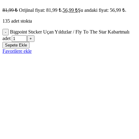
81,99
₺
Orijinal fiyat: 81,99 ₺.
56,99
₺
Şu andaki fiyat: 56,99 ₺.
135 adet stokta
Bigpoint Stıcker Uçan Yıldızlar / Fly To The Star Kabartmalı
-
adet
+
Sepete Ekle
Favorilere ekle