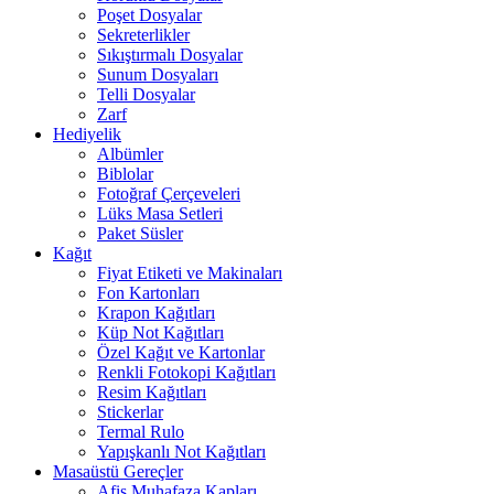
Poşet Dosyalar
Sekreterlikler
Sıkıştırmalı Dosyalar
Sunum Dosyaları
Telli Dosyalar
Zarf
Hediyelik
Albümler
Biblolar
Fotoğraf Çerçeveleri
Lüks Masa Setleri
Paket Süsler
Kağıt
Fiyat Etiketi ve Makinaları
Fon Kartonları
Krapon Kağıtları
Küp Not Kağıtları
Özel Kağıt ve Kartonlar
Renkli Fotokopi Kağıtları
Resim Kağıtları
Stickerlar
Termal Rulo
Yapışkanlı Not Kağıtları
Masaüstü Gereçler
Afiş Muhafaza Kapları