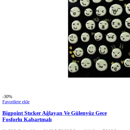
-30%
Favorilere ekle
Bigpoint Stıcker Ağlayan Ve Gülenyüz Gece
Fosforlu Kabartmalı