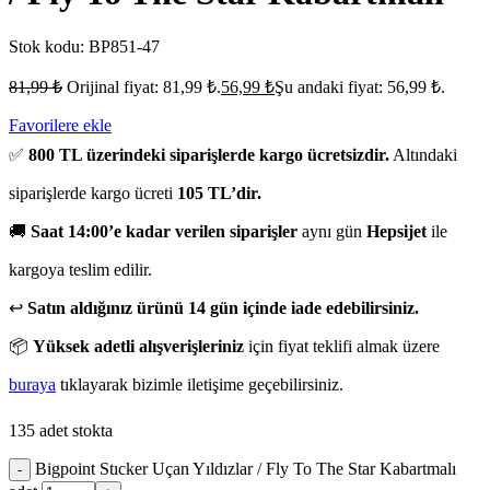
Stok kodu:
BP851-47
81,99
₺
Orijinal fiyat: 81,99 ₺.
56,99
₺
Şu andaki fiyat: 56,99 ₺.
Favorilere ekle
✅
800 TL üzerindeki siparişlerde kargo ücretsizdir.
Altındaki
siparişlerde kargo ücreti
105 TL’dir.
🚚
Saat 14:00’e kadar verilen siparişler
aynı gün
Hepsijet
ile
kargoya teslim edilir.
↩️
Satın aldığınız ürünü 14 gün içinde iade edebilirsiniz.
📦
Yüksek adetli alışverişleriniz
için fiyat teklifi almak üzere
buraya
tıklayarak bizimle iletişime geçebilirsiniz.
135 adet stokta
Bigpoint Stıcker Uçan Yıldızlar / Fly To The Star Kabartmalı
-