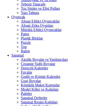
Tebeşir Tutacağı
Toz Simler ve Elişi Pulları
Yazı Tahtası
Oyuncak
Ahşap Eğitici Oyuncaklar
Ahşap Zeka Oyunları
Müzikli Eğitici Oyuncaklar
Paten
Plastik Bloklar
Puzzle
Top
Balon
Sanatsal
Akrilik Boyalar ve Yardımcıları
Cezanne Yağlı Boyalar
Dereceli Kalemler
Fırçalar
Grafit ve Kömür Kalemler
Guaj Boyalar
Köpüklü Maket Kartonlar
Model Killer ve Kalıpları
Paletler
Sanatsal Defterler
Sanatsal Resim Kağıtları