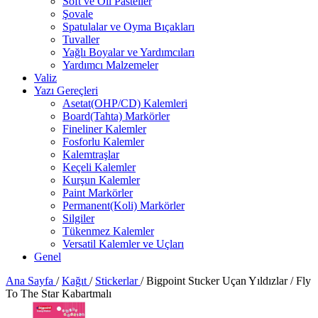
Soft ve Oil Pasteller
Şovale
Spatulalar ve Oyma Bıçakları
Tuvaller
Yağlı Boyalar ve Yardımcıları
Yardımcı Malzemeler
Valiz
Yazı Gereçleri
Asetat(OHP/CD) Kalemleri
Board(Tahta) Markörler
Fineliner Kalemler
Fosforlu Kalemler
Kalemtraşlar
Keçeli Kalemler
Kurşun Kalemler
Paint Markörler
Permanent(Koli) Markörler
Silgiler
Tükenmez Kalemler
Versatil Kalemler ve Uçları
Genel
Ana Sayfa
/
Kağıt
/
Stickerlar
/
Bigpoint Stıcker Uçan Yıldızlar / Fly
To The Star Kabartmalı