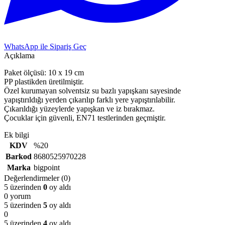
WhatsApp ile Sipariş Geç
Açıklama
Paket ölçüsü: 10 x 19 cm
PP plastikden üretilmiştir.
Özel kurumayan solventsiz su bazlı yapışkanı sayesinde
yapıştırıldığı yerden çıkarılıp farklı yere yapıştırılabilir.
Çıkarıldığı yüzeylerde yapışkan ve iz bırakmaz.
Çocuklar için güvenli, EN71 testlerinden geçmiştir.
Ek bilgi
KDV
%20
Barkod
8680525970228
Marka
bigpoint
Değerlendirmeler (0)
5 üzerinden
0
oy aldı
0 yorum
5 üzerinden
5
oy aldı
0
5 üzerinden
4
oy aldı