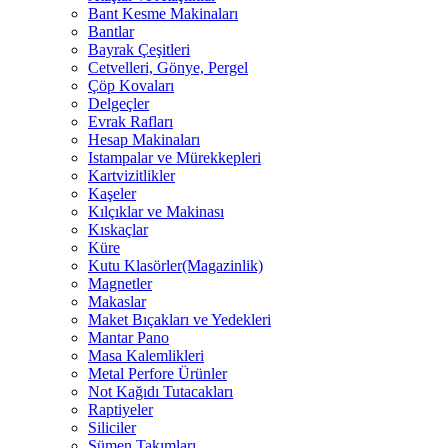
Bant Kesme Makinaları
Bantlar
Bayrak Çeşitleri
Cetvelleri, Gönye, Pergel
Çöp Kovaları
Delgeçler
Evrak Rafları
Hesap Makinaları
Istampalar ve Mürekkepleri
Kartvizitlikler
Kaşeler
Kılçıklar ve Makinası
Kıskaçlar
Küre
Kutu Klasörler(Magazinlik)
Magnetler
Makaslar
Maket Bıçakları ve Yedekleri
Mantar Pano
Masa Kalemlikleri
Metal Perfore Ürünler
Not Kağıdı Tutacakları
Raptiyeler
Siliciler
Sümen Takımları