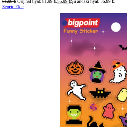
81,99
₺
Orijinal fiyat: 81,99 ₺.
56,99
₺
Şu andaki fiyat: 56,99 ₺.
Sepete Ekle