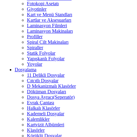
Fotokopi Asetatı
Giyotinler
Kart ve Menü Standları
Kartlar ve Aksesuarları
Laminasyon Filmleri
Laminasyon Makinaları
Profiller
Spiral Cilt Makinaları
Spiraller
Statik Folyolar
Yapışkanlı Folyolar
Yoyolar
Dosyalama
11 Delikli Dosyalar
Çıtçıtlı Dosyalar
D Mekanizmalı Klasörler
Döküman Dosyaları
Dosya Ayracı(Seperatör)
Evrak Çantası
Halkalı Klasörler
Kademeli Dosyalar
Kalemlikler
Kartvizit Albümleri
Klasörler
Körüklü Dosyalar