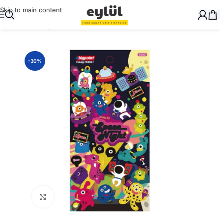
Skip to main content
Ana Sayfa
/
Kağıt
/
Stickerlar
-30%
Büyütmek için tıklayın