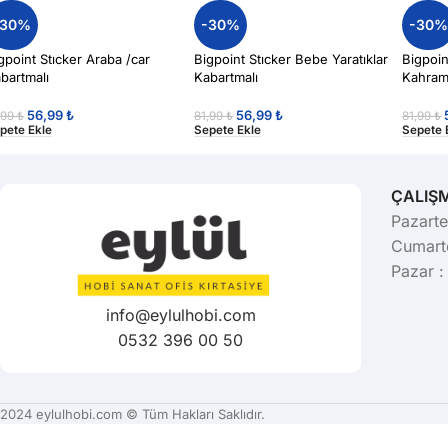
-30%
-30%
-30
gpoint Stıcker Araba /car
Bigpoint Stıcker Bebe Yaratıklar
Bigpoin
bartmalı
Kabartmalı
Kahram
56,99
₺
56,99
₺
,99
₺
81,99
₺
81,99
₺
pete Ekle
Sepete Ekle
Sepete 
ÇALIŞ
Pazarte
Cumarte
Pazar :
info@eylulhobi.com
0532 396 00 50
2024 eylulhobi.com © Tüm Hakları Saklıdır.