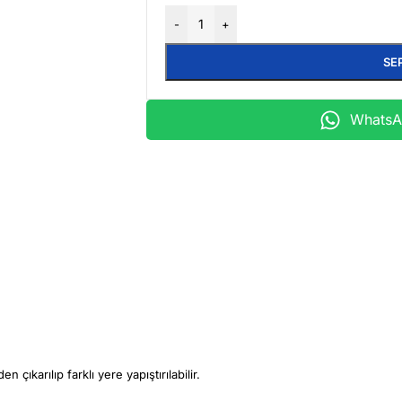
-
+
SE
WhatsAp
çıkarılıp farklı yere yapıştırılabilir.