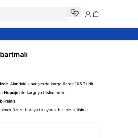
abartmalı
zdir.
Altındaki siparişlerde kargo ücreti
105 TL’dir.
ün
Hepsijet
ile kargoya teslim edilir.
ilirsiniz.
fi almak üzere
buraya
tıklayarak bizimle iletişime