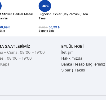
%
-30%
t Stıcker Cadılar Masal
Bigpoint Stıcker Çay Zamanı / Tea
anları
Tıme
56,99
₺
56,99
₺
81,99
₺
Ekle
Sepete Ekle
MA SAATLERİMİZ
EYLÜL HOBİ
si – Cuma: 08:00 – 19:00
İletişim
si: 08:00 – 19:00
Hakkımızda
 Kapalı
Banka Hesap Bilgilerimiz
Sipariş Takibi