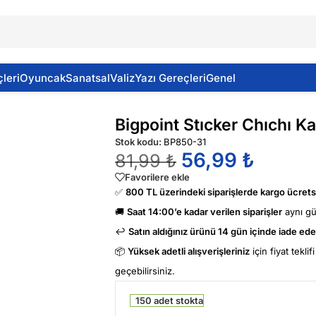
leri
Oyuncak
Sanatsal
Valiz
Yazı Gereçleri
Genel
Bigpoint Stıcker Chıchı K
Stok kodu:
BP850-31
56,99
₺
81,99
₺
Favorilere ekle
✅
800 TL üzerindeki siparişlerde kargo ücretsi
🚚
Saat 14:00’e kadar verilen siparişler
aynı g
↩️
Satın aldığınız ürünü 14 gün içinde iade edeb
📦
Yüksek adetli alışverişleriniz
için fiyat tekli
geçebilirsiniz.
150 adet stokta