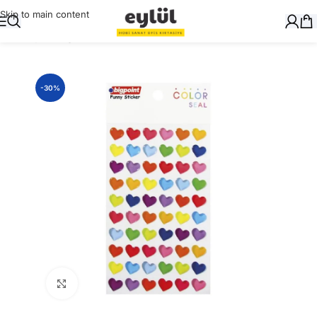
Skip to main content
Ana Sayfa
/
Kağıt
/
Stickerlar
-30%
Büyütmek için tıklayın