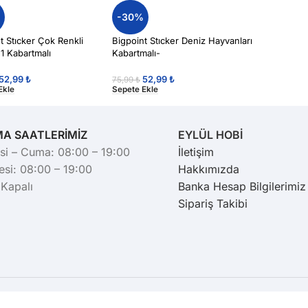
%
-30%
t Stıcker Çok Renkli
Bigpoint Stıcker Deniz Hayvanları
 1 Kabartmalı
Kabartmalı-
52,99
₺
52,99
₺
75,99
₺
Ekle
Sepete Ekle
MA SAATLERİMİZ
EYLÜL HOBİ
si – Cuma: 08:00 – 19:00
İletişim
si: 08:00 – 19:00
Hakkımızda
 Kapalı
Banka Hesap Bilgilerimiz
Sipariş Takibi