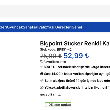
leri
Oyuncak
Sanatsal
Valiz
Yazı Gereçleri
Genel
artmalı
Bigpoint Stıcker Renkli Ka
Stok kodu:
BP851-42
52,99
₺
75,99
₺
Favorilere ekle
✅
800 TL üzerindeki siparişlerde kargo ücretsi
🚚
Saat 14:00’e kadar verilen siparişler
aynı g
↩️
Satın aldığınız ürünü 14 gün içinde iade edeb
📦
Yüksek adetli alışverişleriniz
için fiyat tekli
geçebilirsiniz.
105 adet stokta