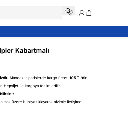
lpler Kabartmalı
zdir.
Altındaki siparişlerde kargo ücreti
105 TL’dir.
ün
Hepsijet
ile kargoya teslim edilir.
ilirsiniz.
fi almak üzere
buraya
tıklayarak bizimle iletişime