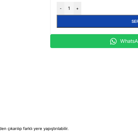
-
+
SE
WhatsAp
çıkarılıp farklı yere yapıştırılabilir.