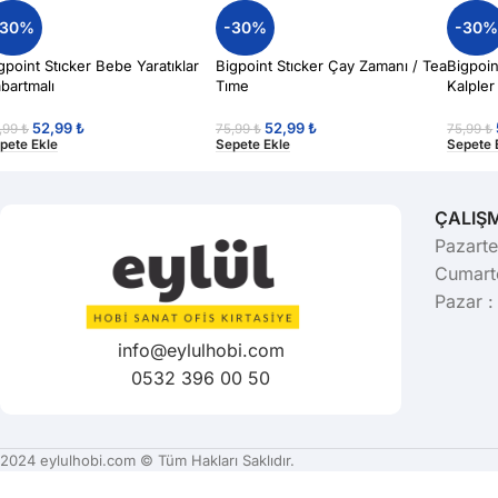
-30%
-30%
-30
gpoint Stıcker Bebe Yaratıklar
Bigpoint Stıcker Çay Zamanı / Tea
Bigpoin
bartmalı
Tıme
Kalpler
52,99
₺
52,99
₺
,99
₺
75,99
₺
75,99
₺
pete Ekle
Sepete Ekle
Sepete 
ÇALIŞ
Pazarte
Cumarte
Pazar :
info@eylulhobi.com
0532 396 00 50
2024 eylulhobi.com © Tüm Hakları Saklıdır.