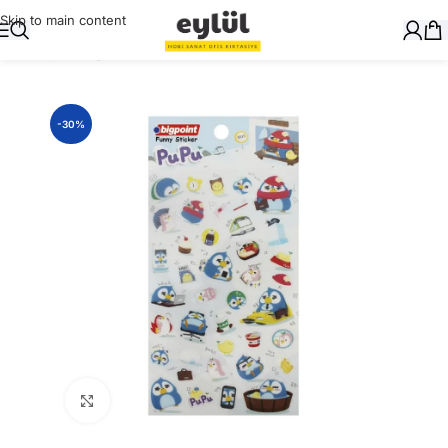
Skip to main content
Ana Sayfa
/
Kağıt
/
Stickerlar
-30%
Büyütmek için tıklayın