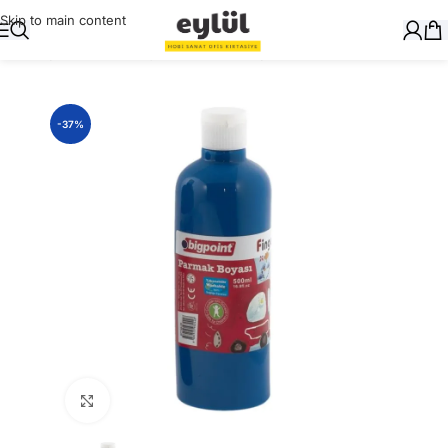
Skip to main content
Ana Sayfa
/
Okul Gereçleri
/
Parmak Boyalar
-37%
Büyütmek için tıklayın