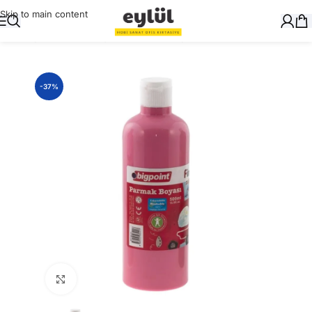
Skip to main content
Ana Sayfa
/
Okul Gereçleri
/
Parmak Boyalar
-37%
Büyütmek için tıklayın