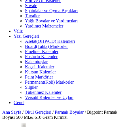
Soft ve Oil Pasteller
Şovale
Spatulalar ve Oyma Bıçakları
Tuvaller
Yağlı Boyalar ve Yardımcıları
Yardımcı Malzemeler
Valiz
Yazı Gereçleri
Asetat(OHP/CD) Kalemleri
Board(Tahta) Markörler
Fineliner Kalemler
Fosforlu Kalemler
Kalemtraşlar
Keçeli Kalemler
Kurşun Kalemler
Paint Markörler
Permanent(Koli) Markörler
Silgiler
Tükenmez Kalemler
Versatil Kalemler ve Uçları
Genel
Ana Sayfa
/
Okul Gereçleri
/
Parmak Boyalar
/
Bigpoint Parmak
Boyası 500 Ml.& 610 Gram Kırmızı