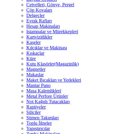
Cetvelleri, Gönye, Pergel
Çöp Kovaları
Delgeçler
Evrak Rafları
Hesap Makinaları
Istampalar ve Mürekkepleri
Kartvizitlikler
Kaşeler
Kılçıklar ve Makinası
Kıskaçlar
Küre
Kutu Klasörler(Magazinlik)
Magnetler
Makaslar
Maket Bıçakları ve Yedekleri
Mantar Pano
Masa Kalemlikleri
Metal Perfore Ürünler
Not Kağıdı Tutacakları
Raptiyeler
Siliciler
Sümen Takımları
Toplu İğneler
Yapıştırıcılar
Zımba Makinaları