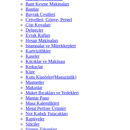
Bant Kesme Makinaları
Bantlar
Bayrak Çeşitleri
Cetvelleri, Gönye, Pergel
Çöp Kovaları
Delgeçler
Evrak Rafları
Hesap Makinaları
Istampalar ve Mürekkepleri
Kartvizitlikler
Kaşeler
Kılçıklar ve Makinası
Kıskaçlar
Küre
Kutu Klasörler(Magazinlik)
Magnetler
Makaslar
Maket Bıçakları ve Yedekleri
Mantar Pano
Masa Kalemlikleri
Metal Perfore Ürünler
Not Kağıdı Tutacakları
Raptiyeler
Siliciler
Sümen Takımları