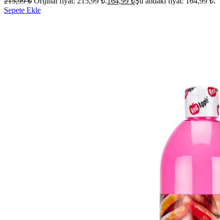
215,99
₺
Orijinal fiyat: 215,99 ₺.
164,99
₺
Şu andaki fiyat: 164,99 ₺.
Sepete Ekle