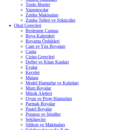
Toplu İğneler
Yapıştırıcılar
Zımba Makinaları
Zımba Telleri ve Sökücüler
Okul Gereçleri
Beslenme Çantası
Boya Kalemleri
Boyama Önlükleri
Cam ve Yüz Boyaları
Çanta
Çizim Gereçleri
Defter ve Kitap Kapları
Evalar
Keçeler
Matara
Model Hamurlar ve Kalıpları
Mum Boyalar
Müzik Aletleri
Oyun ve Proje Hamurları
Parmak Boyalar
Pastel Boyalar
Ponpon ve Şöniller
Şekilgeçler
Silikon ve Makinaları
Suluboyalar ve Su Kabı