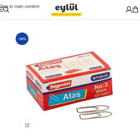
Skip to main content
Ana Sayfa
/
Masaüstü Gereçler
/
Ataşlar ve Ataşlıklar
-29%
Büyütmek için tıklayın