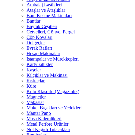
Ambalaj Lastikleri
Ataşlar ve Ataşlıklar
Bant Kesme Makinaları
Bantlar
Bayrak Çeşitleri
Cetvelleri, Gönye, Pergel
Çöp Kovaları
Delgeçler
Evrak Rafları
Hesap Makinaları
Istampalar ve Mürekkepleri
Kartvizitlikler
Kaşeler
Kılçıklar ve Makinası
Kıskaçlar
Küre
Kutu Klasörler(Magazinlik)
Magnetler
Makaslar
Maket Bıçakları ve Yedekleri
Mantar Pano
Masa Kalemlikleri
Metal Perfore Ürünler
Not Kağıdı Tutacakları
Raptiyeler