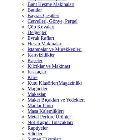
Bant Kesme Makinaları
Bantlar
Bayrak Çeşitleri
Cetvelleri, Gönye, Pergel
Çöp Kovaları
Delgeçler
Evrak Rafları
Hesap Makinaları
Istampalar ve Mürekkepleri
Kartvizitlikler
Kaşeler
Kılçıklar ve Makinası
Kıskaçlar
Küre
Kutu Klasörler(Magazinlik)
Magnetler
Makaslar
Maket Bıçakları ve Yedekleri
Mantar Pano
Masa Kalemlikleri
Metal Perfore Ürünler
Not Kağıdı Tutacakları
Raptiyeler
Siliciler
Sümen Takımları