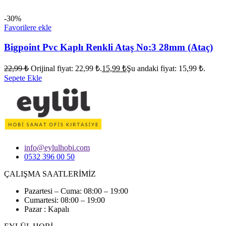
-30%
Favorilere ekle
Bigpoint Pvc Kaplı Renkli Ataş No:3 28mm (Ataç)
22,99
₺
Orijinal fiyat: 22,99 ₺.
15,99
₺
Şu andaki fiyat: 15,99 ₺.
Sepete Ekle
info@eylulhobi.com
0532 396 00 50
ÇALIŞMA SAATLERİMİZ
Pazartesi – Cuma: 08:00 – 19:00
Cumartesi: 08:00 – 19:00
Pazar : Kapalı