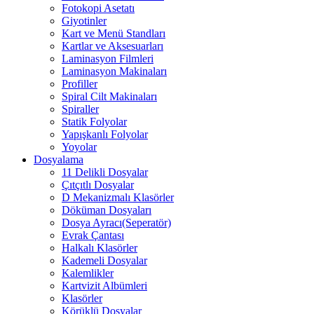
Fotokopi Asetatı
Giyotinler
Kart ve Menü Standları
Kartlar ve Aksesuarları
Laminasyon Filmleri
Laminasyon Makinaları
Profiller
Spiral Cilt Makinaları
Spiraller
Statik Folyolar
Yapışkanlı Folyolar
Yoyolar
Dosyalama
11 Delikli Dosyalar
Çıtçıtlı Dosyalar
D Mekanizmalı Klasörler
Döküman Dosyaları
Dosya Ayracı(Seperatör)
Evrak Çantası
Halkalı Klasörler
Kademeli Dosyalar
Kalemlikler
Kartvizit Albümleri
Klasörler
Körüklü Dosyalar