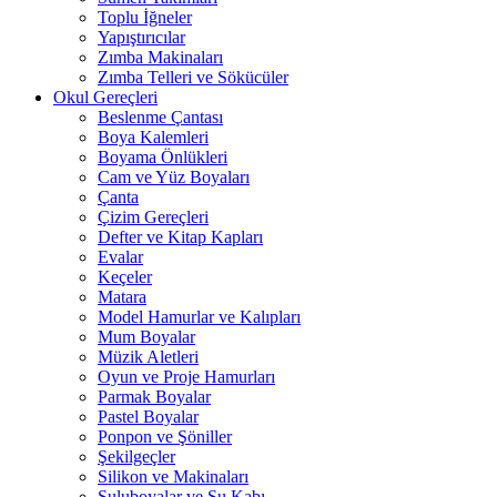
Toplu İğneler
Yapıştırıcılar
Zımba Makinaları
Zımba Telleri ve Sökücüler
Okul Gereçleri
Beslenme Çantası
Boya Kalemleri
Boyama Önlükleri
Cam ve Yüz Boyaları
Çanta
Çizim Gereçleri
Defter ve Kitap Kapları
Evalar
Keçeler
Matara
Model Hamurlar ve Kalıpları
Mum Boyalar
Müzik Aletleri
Oyun ve Proje Hamurları
Parmak Boyalar
Pastel Boyalar
Ponpon ve Şöniller
Şekilgeçler
Silikon ve Makinaları
Suluboyalar ve Su Kabı