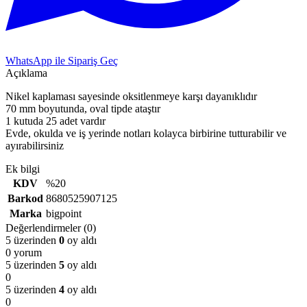
WhatsApp ile Sipariş Geç
Açıklama
Nikel kaplaması sayesinde oksitlenmeye karşı dayanıklıdır
70 mm boyutunda, oval tipde ataştır
1 kutuda 25 adet vardır
Evde, okulda ve iş yerinde notları kolayca birbirine tutturabilir ve
ayırabilirsiniz
Ek bilgi
KDV
%20
Barkod
8680525907125
Marka
bigpoint
Değerlendirmeler (0)
5 üzerinden
0
oy aldı
0 yorum
5 üzerinden
5
oy aldı
0
5 üzerinden
4
oy aldı
0