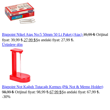
Bigpoint Nikel Ataş No:5 50mm 50 Li Paket (Ataç)
39,99
₺
Orijinal
fiyat: 39,99 ₺.
27,99
₺
Şu andaki fiyat: 27,99 ₺.
Ürünlere dön
Bigpoint Not Kağıdı Tutacağı Kırmızı (Pik Not & Memo Holder)
98,99
₺
Orijinal fiyat: 98,99 ₺.
67,99
₺
Şu andaki fiyat: 67,99 ₺.
-30%