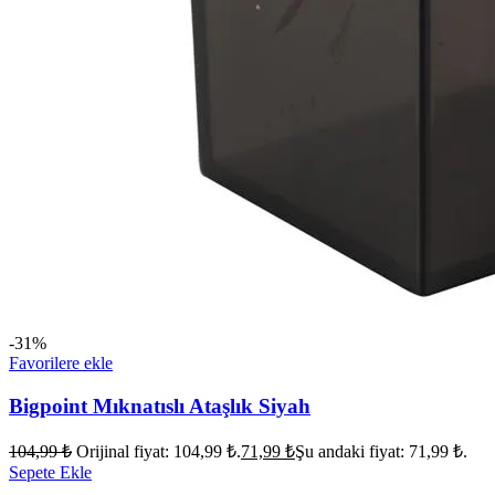
-31%
Favorilere ekle
Bigpoint Mıknatıslı Ataşlık Siyah
104,99
₺
Orijinal fiyat: 104,99 ₺.
71,99
₺
Şu andaki fiyat: 71,99 ₺.
Sepete Ekle