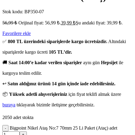
Stok kodu:
BP350-07
56,99
₺
Orijinal fiyat: 56,99 ₺.
39,99
₺
Şu andaki fiyat: 39,99 ₺.
Favorilere ekle
✅
800 TL üzerindeki siparişlerde kargo ücretsizdir.
Altındaki
siparişlerde kargo ücreti
105 TL’dir.
🚚
Saat 14:00’e kadar verilen siparişler
aynı gün
Hepsijet
ile
kargoya teslim edilir.
↩️
Satın aldığınız ürünü 14 gün içinde iade edebilirsiniz.
📦
Yüksek adetli alışverişleriniz
için fiyat teklifi almak üzere
buraya
tıklayarak bizimle iletişime geçebilirsiniz.
2050 adet stokta
Bigpoint Nikel Ataş No:7 70mm 25 Li Paket (Ataç) adet
-
+