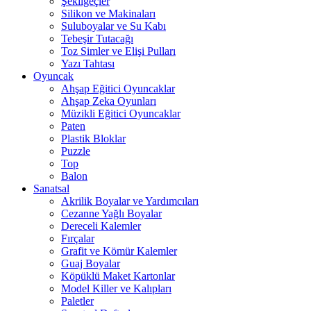
Şekilgeçler
Silikon ve Makinaları
Suluboyalar ve Su Kabı
Tebeşir Tutacağı
Toz Simler ve Elişi Pulları
Yazı Tahtası
Oyuncak
Ahşap Eğitici Oyuncaklar
Ahşap Zeka Oyunları
Müzikli Eğitici Oyuncaklar
Paten
Plastik Bloklar
Puzzle
Top
Balon
Sanatsal
Akrilik Boyalar ve Yardımcıları
Cezanne Yağlı Boyalar
Dereceli Kalemler
Fırçalar
Grafit ve Kömür Kalemler
Guaj Boyalar
Köpüklü Maket Kartonlar
Model Killer ve Kalıpları
Paletler