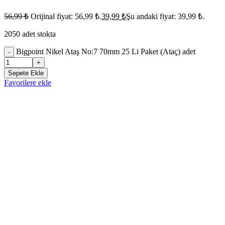
56,99
₺
Orijinal fiyat: 56,99 ₺.
39,99
₺
Şu andaki fiyat: 39,99 ₺.
2050 adet stokta
Bigpoint Nikel Ataş No:7 70mm 25 Li Paket (Ataç) adet
-
+
Sepete Ekle
Favorilere ekle