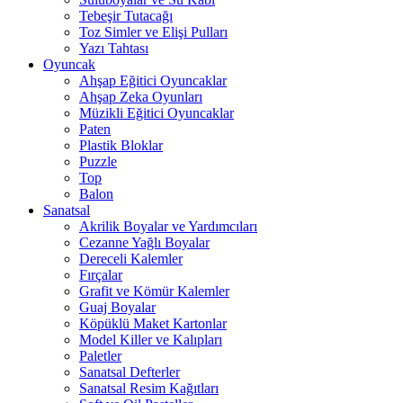
Tebeşir Tutacağı
Toz Simler ve Elişi Pulları
Yazı Tahtası
Oyuncak
Ahşap Eğitici Oyuncaklar
Ahşap Zeka Oyunları
Müzikli Eğitici Oyuncaklar
Paten
Plastik Bloklar
Puzzle
Top
Balon
Sanatsal
Akrilik Boyalar ve Yardımcıları
Cezanne Yağlı Boyalar
Dereceli Kalemler
Fırçalar
Grafit ve Kömür Kalemler
Guaj Boyalar
Köpüklü Maket Kartonlar
Model Killer ve Kalıpları
Paletler
Sanatsal Defterler
Sanatsal Resim Kağıtları