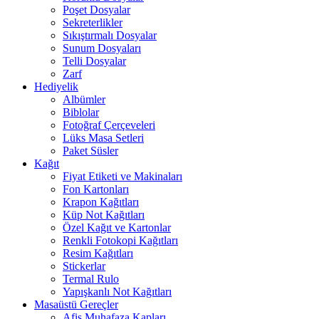
Poşet Dosyalar
Sekreterlikler
Sıkıştırmalı Dosyalar
Sunum Dosyaları
Telli Dosyalar
Zarf
Hediyelik
Albümler
Biblolar
Fotoğraf Çerçeveleri
Lüks Masa Setleri
Paket Süsler
Kağıt
Fiyat Etiketi ve Makinaları
Fon Kartonları
Krapon Kağıtları
Küp Not Kağıtları
Özel Kağıt ve Kartonlar
Renkli Fotokopi Kağıtları
Resim Kağıtları
Stickerlar
Termal Rulo
Yapışkanlı Not Kağıtları
Masaüstü Gereçler
Afiş Muhafaza Kapları