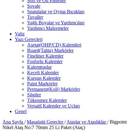
Soft ve Oil Pasteller
Şovale
Spatulalar ve Oyma Bıçakları
Tuvaller
Yağlı Boyalar ve Yardımcıları
Yardımcı Malzemeler
Valiz
Yazı Gereçleri
Asetat(OHP/CD) Kalemleri
Board(Tahta) Markörler
Fineliner Kalemler
Fosforlu Kalemler
Kalemtraşlar
Keçeli Kalemler
Kurşun Kalemler
Paint Markörler
Permanent(Koli) Markörler
Silgiler
Tükenmez Kalemler
Versatil Kalemler ve Uçları
Genel
Ana Sayfa
/
Masaüstü Gereçler
/
Ataşlar ve Ataşlıklar
/
Bigpoint
Nikel Ataş No:7 70mm 25 Li Paket (Ataç)