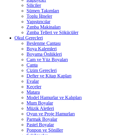
Siliciler
Sümen Takımları
Toplu İğneler
Yapıştırıcılar
Zımba Makinaları
Zımba Telleri ve Sökücüler
Okul Gereçleri
Beslenme Çantası
Boya Kalemleri
Boyama Önlükleri
Cam ve Yüz Boyaları
Çanta
Çizim Gereçleri
Defter ve Kitap Kapları
Evalar
Keçeler
Matara
Model Hamurlar ve Kalıpları
Mum Boyalar
Müzik Aletleri
Oyun ve Proje Hamurları
Parmak Boyalar
Pastel Boyalar
Ponpon ve Şöniller