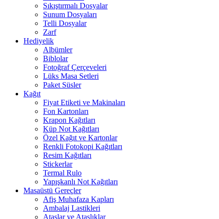
Sıkıştırmalı Dosyalar
Sunum Dosyaları
Telli Dosyalar
Zarf
Hediyelik
Albümler
Biblolar
Fotoğraf Çerçeveleri
Lüks Masa Setleri
Paket Süsler
Kağıt
Fiyat Etiketi ve Makinaları
Fon Kartonları
Krapon Kağıtları
Küp Not Kağıtları
Özel Kağıt ve Kartonlar
Renkli Fotokopi Kağıtları
Resim Kağıtları
Stickerlar
Termal Rulo
Yapışkanlı Not Kağıtları
Masaüstü Gereçler
Afiş Muhafaza Kapları
Ambalaj Lastikleri
Ataşlar ve Ataşlıklar