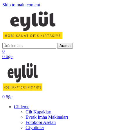
Skip to main content
Arama
0
0
öğe
0
öğe
Ciltleme
Cilt Kapakları
Evrak İmha Makinaları
Fotokopi Asetatı
Giyotinler