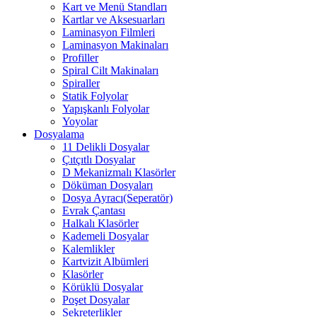
Kart ve Menü Standları
Kartlar ve Aksesuarları
Laminasyon Filmleri
Laminasyon Makinaları
Profiller
Spiral Cilt Makinaları
Spiraller
Statik Folyolar
Yapışkanlı Folyolar
Yoyolar
Dosyalama
11 Delikli Dosyalar
Çıtçıtlı Dosyalar
D Mekanizmalı Klasörler
Döküman Dosyaları
Dosya Ayracı(Seperatör)
Evrak Çantası
Halkalı Klasörler
Kademeli Dosyalar
Kalemlikler
Kartvizit Albümleri
Klasörler
Körüklü Dosyalar
Poşet Dosyalar
Sekreterlikler