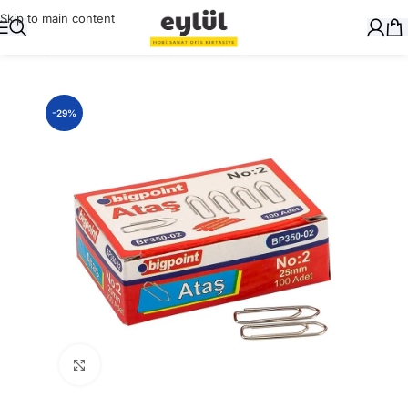
Skip to main content
Ana Sayfa
/
Masaüstü Gereçler
/
Ataşlar ve Ataşlıklar
-29%
Büyütmek için tıklayın