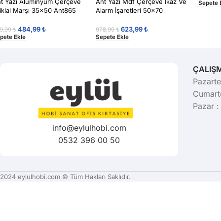
t Yazı Alüminyum Çerçeve
Ant Yazı Mdf Çerçeve İkaz Ve
Sepete 
tiklal Marşı 35×50 Ant865
Alarm İşaretleri 50×70
484,99
₺
623,99
₺
9,99
₺
978,99
₺
pete Ekle
Sepete Ekle
ÇALIŞ
Pazarte
Cumarte
Pazar :
info@eylulhobi.com
0532 396 00 50
2024 eylulhobi.com © Tüm Hakları Saklıdır.