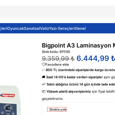
leri
Oyuncak
Sanatsal
Valiz
Yazı Gereçleri
Genel
Bigpoint A3 Laminasyon 
Stok kodu:
BP596
6.444,99
9.359,99
₺
Favorilere ekle
✅
800 TL üzerindeki siparişlerde kargo ücretsi
🚚
Saat 14:00’e kadar verilen siparişler
aynı g
↩️
Satın aldığınız ürünü 14 gün içinde iade edeb
📦
Yüksek adetli alışverişleriniz
için fiyat tekli
geçebilirsiniz.
Stokta yok