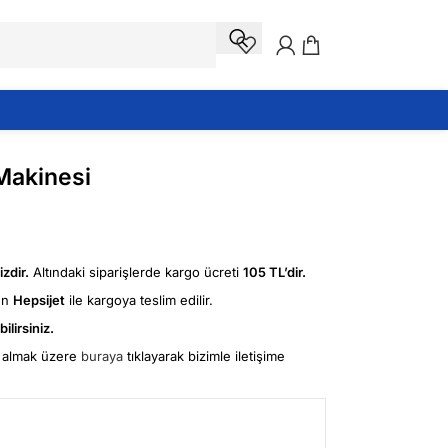
Makinesi
₺
zdir.
Altındaki siparişlerde kargo ücreti
105 TL’dir.
ün
Hepsijet
ile kargoya teslim edilir.
ilirsiniz.
fi almak üzere
buraya
tıklayarak bizimle iletişime