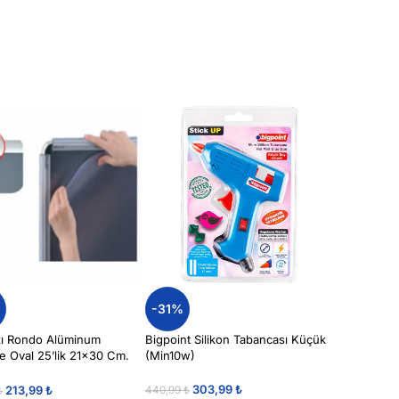
%
-31%
zı Rondo Alüminum
Bigpoint Silikon Tabancası Küçük
e Oval 25’lik 21×30 Cm.
(Min10w)
303,99
₺
213,99
₺
440,99
₺
₺