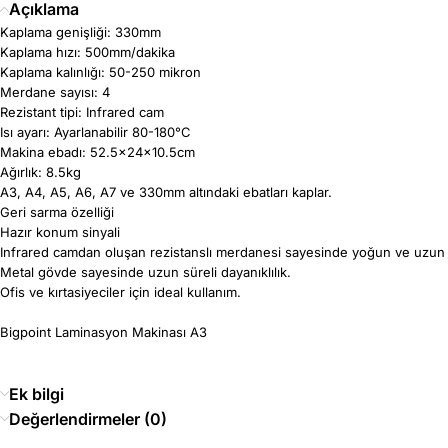
Açıklama
Kaplama genişliği: 330mm
Kaplama hızı: 500mm/dakika
Kaplama kalınlığı: 50-250 mikron
Merdane sayısı: 4
Rezistant tipi: Infrared cam
Isı ayarı: Ayarlanabilir 80-180°C
Makina ebadı: 52.5x24x10.5cm
Ağırlık: 8.5kg
A3, A4, A5, A6, A7 ve 330mm altındaki ebatları kaplar.
Geri sarma özelliği
Hazır konum sinyali
Infrared camdan oluşan rezistanslı merdanesi sayesinde yoğun ve uzun 
Metal gövde sayesinde uzun süreli dayanıklılık.
Ofis ve kırtasiyeciler için ideal kullanım.
Bigpoint Laminasyon Makinası A3
Ek bilgi
Değerlendirmeler (0)