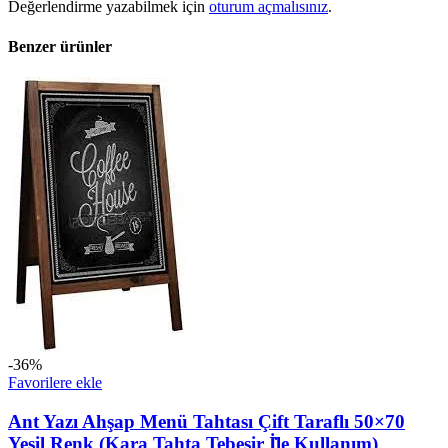
Değerlendirme yazabilmek için
oturum açmalısınız
.
Benzer ürünler
-36%
Favorilere ekle
Ant Yazı Ahşap Menü Tahtası Çift Taraflı 50×70
Yeşil Renk (Kara Tahta Tebeşir İ̇le Kullanım)