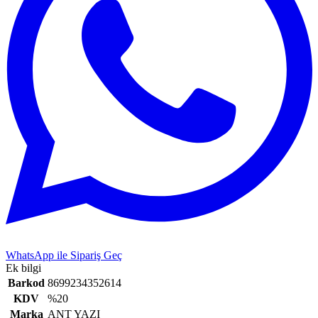
WhatsApp ile Sipariş Geç
Ek bilgi
Barkod
8699234352614
KDV
%20
Marka
ANT YAZI