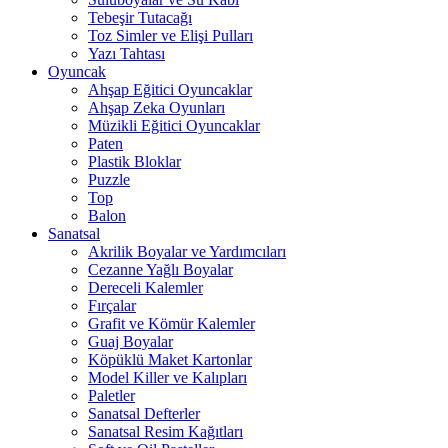
Tebeşir Tutacağı
Toz Simler ve Elişi Pulları
Yazı Tahtası
Oyuncak
Ahşap Eğitici Oyuncaklar
Ahşap Zeka Oyunları
Müzikli Eğitici Oyuncaklar
Paten
Plastik Bloklar
Puzzle
Top
Balon
Sanatsal
Akrilik Boyalar ve Yardımcıları
Cezanne Yağlı Boyalar
Dereceli Kalemler
Fırçalar
Grafit ve Kömür Kalemler
Guaj Boyalar
Köpüklü Maket Kartonlar
Model Killer ve Kalıpları
Paletler
Sanatsal Defterler
Sanatsal Resim Kağıtları