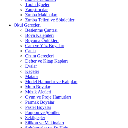
Toplu İğneler
Yapıştırıcılar
Zımba Makinaları
Zımba Telleri ve Sökücüler
Okul Gereçleri
Beslenme Çantası
Boya Kalemleri
Boyama Önlükleri
Cam ve Yüz Boyaları
Çanta
Çizim Gereçleri
Defter ve Kitap Kapları
Evalar
Keçeler
Matara
Model Hamurlar ve Kalıpları
Mum Boyalar
Müzik Aletleri
Oyun ve Proje Hamurları
Parmak Boyalar
Pastel Boyalar
Ponpon ve Şöniller
Şekilgeçler
Silikon ve Makinaları
Suluboyalar ve Su Kabı