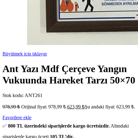
Büyütmek için tıklayın
Ant Yazı Mdf Çerçeve Yangın
Vukuunda Hareket Tarzı 50×70
Stok kodu:
ANT261
978,99
₺
Orijinal fiyat: 978,99 ₺.
623,99
₺
Şu andaki fiyat: 623,99 ₺.
Favorilere ekle
✅
800 TL üzerindeki siparişlerde kargo ücretsizdir.
Altındaki
siparişlerde kargo ücreti
105 TL’dir.