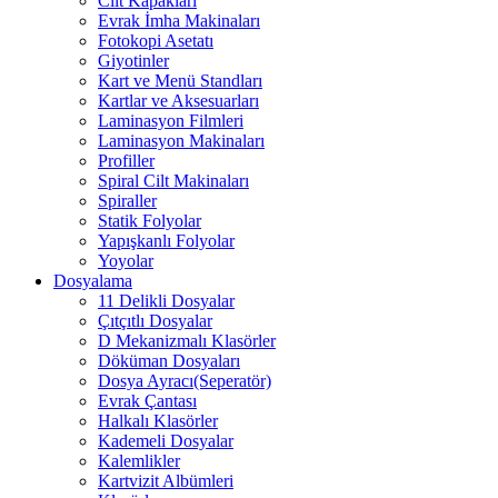
Cilt Kapakları
Evrak İmha Makinaları
Fotokopi Asetatı
Giyotinler
Kart ve Menü Standları
Kartlar ve Aksesuarları
Laminasyon Filmleri
Laminasyon Makinaları
Profiller
Spiral Cilt Makinaları
Spiraller
Statik Folyolar
Yapışkanlı Folyolar
Yoyolar
Dosyalama
11 Delikli Dosyalar
Çıtçıtlı Dosyalar
D Mekanizmalı Klasörler
Döküman Dosyaları
Dosya Ayracı(Seperatör)
Evrak Çantası
Halkalı Klasörler
Kademeli Dosyalar
Kalemlikler
Kartvizit Albümleri