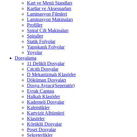
Kart ve Menü Standları
Kartlar ve Aksesuarları
Laminasyon Filmleri
Laminasyon Makinaları
Profiller
Spiral Cilt Makinaları
Spiraller
Statik Folyolar
Yapışkanlı Folyolar
Yoyolar
Dosyalama
11 Delikli Dosyalar
Çıtçıtlı Dosyalar
D Mekanizmalı Klasörler
Döküman Dosyaları
Dosya Ayracı(Seperatör)
Evrak Çantası
Halkalı Klasörler
Kademeli Dosyalar
Kalemlikler
Kartvizit Albümleri
Klasörler
Körüklü Dosyalar
Poşet Dosyalar
Sekreterlikler