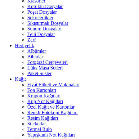
Klasörler
Körüklü Dosyalar
Poşet Dosyalar
Sekreterlikler
Sıkıştırmalı Dosyalar
Sunum Dosyaları
Telli Dosyalar
Zarf
Hediyelik
Albümler
Biblolar
Fotoğraf Çerçeveleri
Lüks Masa Setleri
Paket Süsler
Kağıt
Fiyat Etiketi ve Makinaları
Fon Kartonları
Krapon Kağıtları
Küp Not Kağıtları
Özel Kağıt ve Kartonlar
Renkli Fotokopi Kağıtları
Resim Kağıtları
Stickerlar
Termal Rulo
Yapışkanlı Not Kağıtları