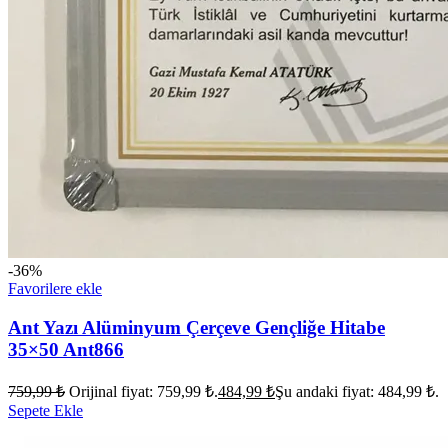
-36%
Favorilere ekle
Ant Yazı Alüminyum Çerçeve Gençliğe Hitabe
35×50 Ant866
759,99
₺
Orijinal fiyat: 759,99 ₺.
484,99
₺
Şu andaki fiyat: 484,99 ₺.
Sepete Ekle