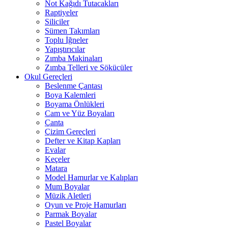
Not Kağıdı Tutacakları
Raptiyeler
Siliciler
Sümen Takımları
Toplu İğneler
Yapıştırıcılar
Zımba Makinaları
Zımba Telleri ve Sökücüler
Okul Gereçleri
Beslenme Çantası
Boya Kalemleri
Boyama Önlükleri
Cam ve Yüz Boyaları
Çanta
Çizim Gereçleri
Defter ve Kitap Kapları
Evalar
Keçeler
Matara
Model Hamurlar ve Kalıpları
Mum Boyalar
Müzik Aletleri
Oyun ve Proje Hamurları
Parmak Boyalar
Pastel Boyalar