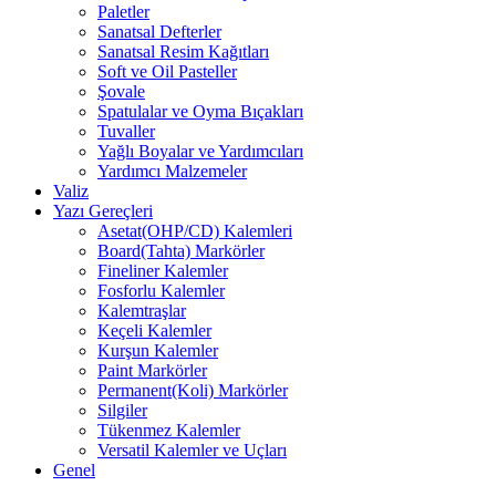
Paletler
Sanatsal Defterler
Sanatsal Resim Kağıtları
Soft ve Oil Pasteller
Şovale
Spatulalar ve Oyma Bıçakları
Tuvaller
Yağlı Boyalar ve Yardımcıları
Yardımcı Malzemeler
Valiz
Yazı Gereçleri
Asetat(OHP/CD) Kalemleri
Board(Tahta) Markörler
Fineliner Kalemler
Fosforlu Kalemler
Kalemtraşlar
Keçeli Kalemler
Kurşun Kalemler
Paint Markörler
Permanent(Koli) Markörler
Silgiler
Tükenmez Kalemler
Versatil Kalemler ve Uçları
Genel