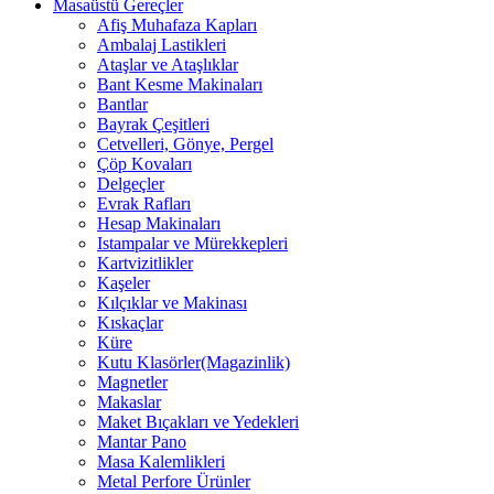
Masaüstü Gereçler
Afiş Muhafaza Kapları
Ambalaj Lastikleri
Ataşlar ve Ataşlıklar
Bant Kesme Makinaları
Bantlar
Bayrak Çeşitleri
Cetvelleri, Gönye, Pergel
Çöp Kovaları
Delgeçler
Evrak Rafları
Hesap Makinaları
Istampalar ve Mürekkepleri
Kartvizitlikler
Kaşeler
Kılçıklar ve Makinası
Kıskaçlar
Küre
Kutu Klasörler(Magazinlik)
Magnetler
Makaslar
Maket Bıçakları ve Yedekleri
Mantar Pano
Masa Kalemlikleri
Metal Perfore Ürünler