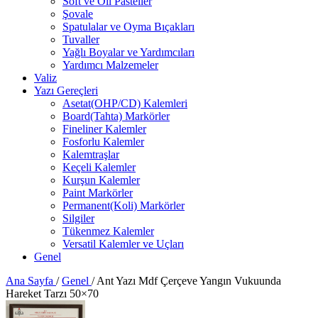
Soft ve Oil Pasteller
Şovale
Spatulalar ve Oyma Bıçakları
Tuvaller
Yağlı Boyalar ve Yardımcıları
Yardımcı Malzemeler
Valiz
Yazı Gereçleri
Asetat(OHP/CD) Kalemleri
Board(Tahta) Markörler
Fineliner Kalemler
Fosforlu Kalemler
Kalemtraşlar
Keçeli Kalemler
Kurşun Kalemler
Paint Markörler
Permanent(Koli) Markörler
Silgiler
Tükenmez Kalemler
Versatil Kalemler ve Uçları
Genel
Ana Sayfa
/
Genel
/
Ant Yazı Mdf Çerçeve Yangın Vukuunda
Hareket Tarzı 50×70