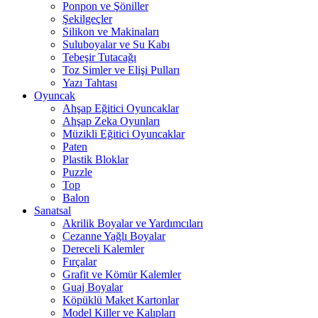
Ponpon ve Şöniller
Şekilgeçler
Silikon ve Makinaları
Suluboyalar ve Su Kabı
Tebeşir Tutacağı
Toz Simler ve Elişi Pulları
Yazı Tahtası
Oyuncak
Ahşap Eğitici Oyuncaklar
Ahşap Zeka Oyunları
Müzikli Eğitici Oyuncaklar
Paten
Plastik Bloklar
Puzzle
Top
Balon
Sanatsal
Akrilik Boyalar ve Yardımcıları
Cezanne Yağlı Boyalar
Dereceli Kalemler
Fırçalar
Grafit ve Kömür Kalemler
Guaj Boyalar
Köpüklü Maket Kartonlar
Model Killer ve Kalıpları