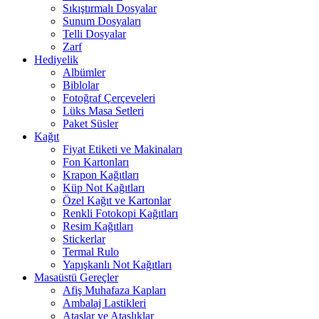
Sıkıştırmalı Dosyalar
Sunum Dosyaları
Telli Dosyalar
Zarf
Hediyelik
Albümler
Biblolar
Fotoğraf Çerçeveleri
Lüks Masa Setleri
Paket Süsler
Kağıt
Fiyat Etiketi ve Makinaları
Fon Kartonları
Krapon Kağıtları
Küp Not Kağıtları
Özel Kağıt ve Kartonlar
Renkli Fotokopi Kağıtları
Resim Kağıtları
Stickerlar
Termal Rulo
Yapışkanlı Not Kağıtları
Masaüstü Gereçler
Afiş Muhafaza Kapları
Ambalaj Lastikleri
Ataşlar ve Ataşlıklar