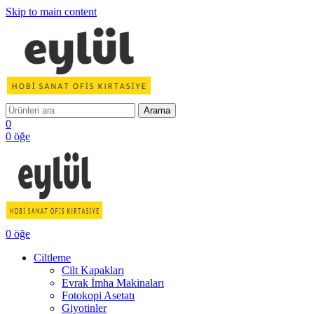
Skip to main content
Arama
0
0
öğe
0
öğe
Ciltleme
Cilt Kapakları
Evrak İmha Makinaları
Fotokopi Asetatı
Giyotinler