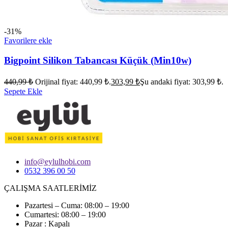
-31%
Favorilere ekle
Bigpoint Silikon Tabancası Küçük (Min10w)
440,99
₺
Orijinal fiyat: 440,99 ₺.
303,99
₺
Şu andaki fiyat: 303,99 ₺.
Sepete Ekle
info@eylulhobi.com
0532 396 00 50
ÇALIŞMA SAATLERİMİZ
Pazartesi – Cuma: 08:00 – 19:00
Cumartesi: 08:00 – 19:00
Pazar : Kapalı