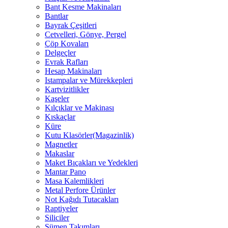
Bant Kesme Makinaları
Bantlar
Bayrak Çeşitleri
Cetvelleri, Gönye, Pergel
Çöp Kovaları
Delgeçler
Evrak Rafları
Hesap Makinaları
Istampalar ve Mürekkepleri
Kartvizitlikler
Kaşeler
Kılçıklar ve Makinası
Kıskaçlar
Küre
Kutu Klasörler(Magazinlik)
Magnetler
Makaslar
Maket Bıçakları ve Yedekleri
Mantar Pano
Masa Kalemlikleri
Metal Perfore Ürünler
Not Kağıdı Tutacakları
Raptiyeler
Siliciler
Sümen Takımları