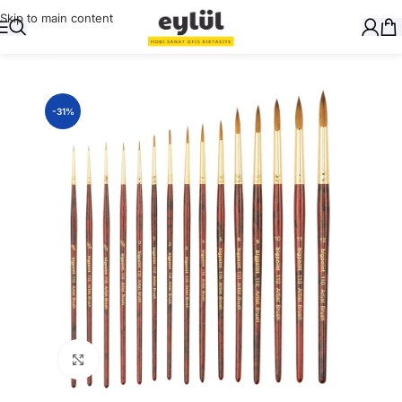
Skip to main content
Ana Sayfa
/
Sanatsal
/
Fırçalar
-31%
Büyütmek için tıklayın