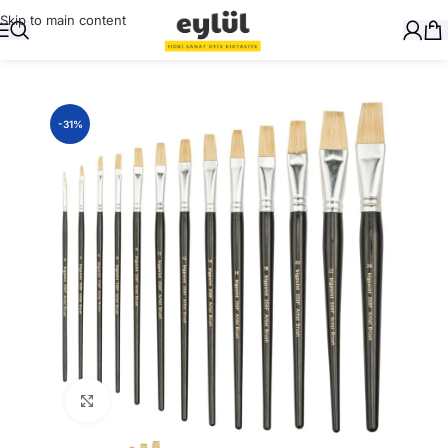
Skip to main content
Ana Sayfa
/
Sanatsal
/
Fırçalar
-31%
Büyütmek için tıklayın