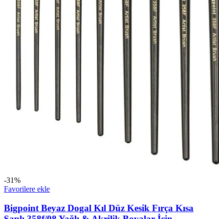
-31%
Favorilere ekle
Bigpoint Beyaz Dogal Kıl Düz Kesik Fırça Kısa
Saplı 358f/08 Yağlı & Akrilik Boyalar İçin