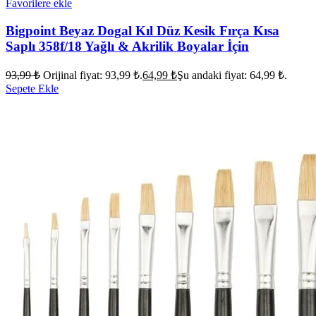
Favorilere ekle
Bigpoint Beyaz Dogal Kıl Düz Kesik Fırça Kısa
Saplı 358f/18 Yağlı & Akrilik Boyalar İçin
93,99
₺
Orijinal fiyat: 93,99 ₺.
64,99
₺
Şu andaki fiyat: 64,99 ₺.
Sepete Ekle