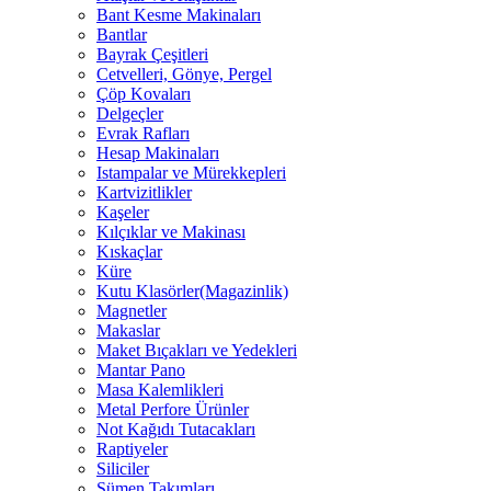
Bant Kesme Makinaları
Bantlar
Bayrak Çeşitleri
Cetvelleri, Gönye, Pergel
Çöp Kovaları
Delgeçler
Evrak Rafları
Hesap Makinaları
Istampalar ve Mürekkepleri
Kartvizitlikler
Kaşeler
Kılçıklar ve Makinası
Kıskaçlar
Küre
Kutu Klasörler(Magazinlik)
Magnetler
Makaslar
Maket Bıçakları ve Yedekleri
Mantar Pano
Masa Kalemlikleri
Metal Perfore Ürünler
Not Kağıdı Tutacakları
Raptiyeler
Siliciler
Sümen Takımları