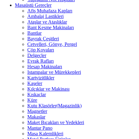
Masaüstü Gereçler
Afiş Muhafaza Kapları
Ambalaj Lastikleri
Ataşlar ve Ataşlıklar
Bant Kesme Makinaları
Bantlar
Bayrak Çeşitleri
Cetvelleri, Gönye, Pergel
Çöp Kovaları
Delgeçler
Evrak Rafları
Hesap Makinaları
Istampalar ve Mürekkepleri
Kartvizitlikler
Kaşeler
Kılçıklar ve Makinası
Kıskaçlar
Küre
Kutu Klasörler(Magazinlik)
Magnetler
Makaslar
Maket Bıçakları ve Yedekleri
Mantar Pano
Masa Kalemlikleri