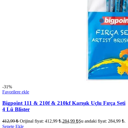
-31%
Favorilere ekle
Bigpoint 111 & 210f & 210kf Karışık Uçlu Fırça Seti
4 Lü Blister
412,99
₺
Orijinal fiyat: 412,99 ₺.
284,99
₺
Şu andaki fiyat: 284,99 ₺.
Sepete Ekle