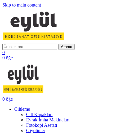
Skip to main content
Arama
0
0
öğe
0
öğe
Ciltleme
Cilt Kapakları
Evrak İmha Makinaları
Fotokopi Asetatı
Giyotinler