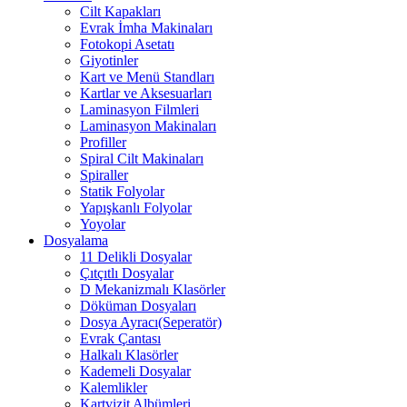
Cilt Kapakları
Evrak İmha Makinaları
Fotokopi Asetatı
Giyotinler
Kart ve Menü Standları
Kartlar ve Aksesuarları
Laminasyon Filmleri
Laminasyon Makinaları
Profiller
Spiral Cilt Makinaları
Spiraller
Statik Folyolar
Yapışkanlı Folyolar
Yoyolar
Dosyalama
11 Delikli Dosyalar
Çıtçıtlı Dosyalar
D Mekanizmalı Klasörler
Döküman Dosyaları
Dosya Ayracı(Seperatör)
Evrak Çantası
Halkalı Klasörler
Kademeli Dosyalar
Kalemlikler
Kartvizit Albümleri