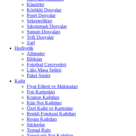
Klasörler
Körüklü Dosyalar
Poşet Dosyalar
Sekreterlikler
Sıkıştırmalı Dosyalar
Sunum Dosyaları
Telli Dosyalar
Zarf
Hediyelik
Albümler
Biblolar
Fotoğraf Çerçeveleri
Lüks Masa Setleri
Paket Süsler
Kağıt
Fiyat Etiketi ve Makinaları
Fon Kartonları
Krapon Kağıtları
Küp Not Kağıtları
Özel Kağıt ve Kartonlar
Renkli Fotokopi Kağıtları
Resim Kağıtları
Stickerlar
Termal Rulo
Yapışkanlı Not Kağıtları