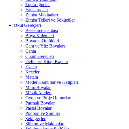
Toplu İğneler
Yapıştırıcılar
Zımba Makinaları
Zımba Telleri ve Sökücüler
Okul Gereçleri
Beslenme Çantası
Boya Kalemleri
Boyama Önlükleri
Cam ve Yüz Boyaları
Çanta
Çizim Gereçleri
Defter ve Kitap Kapları
Evalar
Keçeler
Matara
Model Hamurlar ve Kalıpları
Mum Boyalar
Müzik Aletleri
Oyun ve Proje Hamurları
Parmak Boyalar
Pastel Boyalar
Ponpon ve Şöniller
Şekilgeçler
Silikon ve Makinaları
Suluboyalar ve Su Kabı