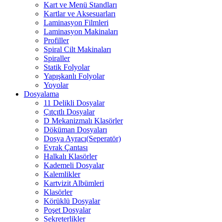
Kart ve Menü Standları
Kartlar ve Aksesuarları
Laminasyon Filmleri
Laminasyon Makinaları
Profiller
Spiral Cilt Makinaları
Spiraller
Statik Folyolar
Yapışkanlı Folyolar
Yoyolar
Dosyalama
11 Delikli Dosyalar
Çıtçıtlı Dosyalar
D Mekanizmalı Klasörler
Döküman Dosyaları
Dosya Ayracı(Seperatör)
Evrak Çantası
Halkalı Klasörler
Kademeli Dosyalar
Kalemlikler
Kartvizit Albümleri
Klasörler
Körüklü Dosyalar
Poşet Dosyalar
Sekreterlikler