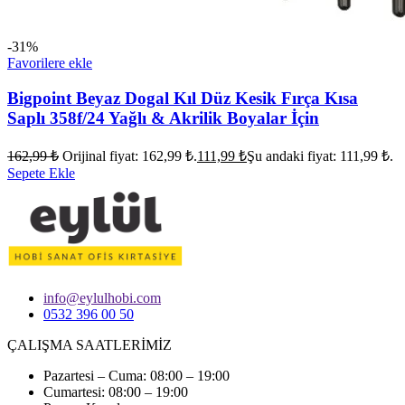
-31%
Favorilere ekle
Bigpoint Beyaz Dogal Kıl Düz Kesik Fırça Kısa
Saplı 358f/24 Yağlı & Akrilik Boyalar İçin
162,99
₺
Orijinal fiyat: 162,99 ₺.
111,99
₺
Şu andaki fiyat: 111,99 ₺.
Sepete Ekle
info@eylulhobi.com
0532 396 00 50
ÇALIŞMA SAATLERİMİZ
Pazartesi – Cuma: 08:00 – 19:00
Cumartesi: 08:00 – 19:00