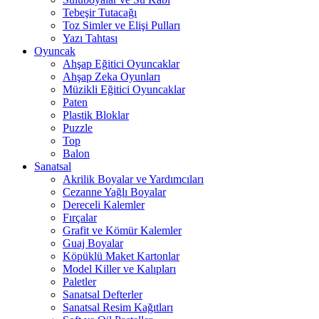
Tebeşir Tutacağı
Toz Simler ve Elişi Pulları
Yazı Tahtası
Oyuncak
Ahşap Eğitici Oyuncaklar
Ahşap Zeka Oyunları
Müzikli Eğitici Oyuncaklar
Paten
Plastik Bloklar
Puzzle
Top
Balon
Sanatsal
Akrilik Boyalar ve Yardımcıları
Cezanne Yağlı Boyalar
Dereceli Kalemler
Fırçalar
Grafit ve Kömür Kalemler
Guaj Boyalar
Köpüklü Maket Kartonlar
Model Killer ve Kalıpları
Paletler
Sanatsal Defterler
Sanatsal Resim Kağıtları