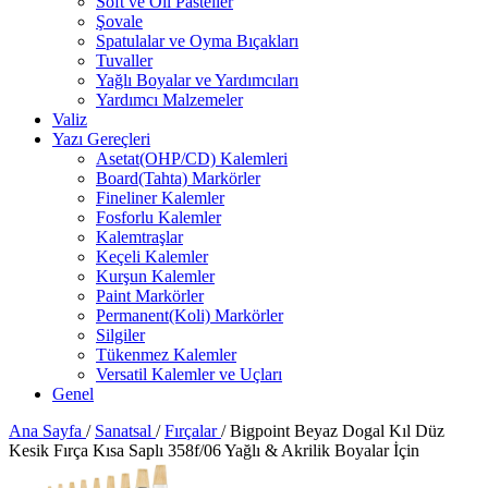
Soft ve Oil Pasteller
Şovale
Spatulalar ve Oyma Bıçakları
Tuvaller
Yağlı Boyalar ve Yardımcıları
Yardımcı Malzemeler
Valiz
Yazı Gereçleri
Asetat(OHP/CD) Kalemleri
Board(Tahta) Markörler
Fineliner Kalemler
Fosforlu Kalemler
Kalemtraşlar
Keçeli Kalemler
Kurşun Kalemler
Paint Markörler
Permanent(Koli) Markörler
Silgiler
Tükenmez Kalemler
Versatil Kalemler ve Uçları
Genel
Ana Sayfa
/
Sanatsal
/
Fırçalar
/
Bigpoint Beyaz Dogal Kıl Düz
Kesik Fırça Kısa Saplı 358f/06 Yağlı & Akrilik Boyalar İçin