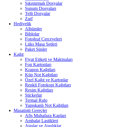
Sıkıştırmalı Dosyalar
Sunum Dosyaları
Telli Dosyalar
Zarf
Hediyelik
Albümler
Biblolar
Fotoğraf Çerçeveleri
Lüks Masa Setleri
Paket Süsler
Kağıt
Fiyat Etiketi ve Makinaları
Fon Kartonları
Krapon Kağıtları
Küp Not Kağıtları
Özel Kağıt ve Kartonlar
Renkli Fotokopi Kağıtları
Resim Kağıtları
Stickerlar
Termal Rulo
Yapışkanlı Not Kağıtları
Masaüstü Gereçler
Afiş Muhafaza Kapları
Ambalaj Lastikleri
Ataşlar ve Ataşlıklar