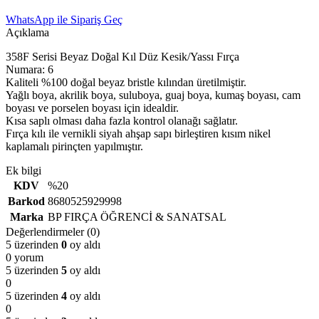
WhatsApp ile Sipariş Geç
Açıklama
358F Serisi Beyaz Doğal Kıl Düz Kesik/Yassı Fırça
Numara: 6
Kaliteli %100 doğal beyaz bristle kılından üretilmiştir.
Yağlı boya, akrilik boya, suluboya, guaj boya, kumaş boyası, cam
boyası ve porselen boyası için idealdir.
Kısa saplı olması daha fazla kontrol olanağı sağlatır.
Fırça kılı ile vernikli siyah ahşap sapı birleştiren kısım nikel
kaplamalı pirinçten yapılmıştır.
Ek bilgi
KDV
%20
Barkod
8680525929998
Marka
BP FIRÇA ÖĞRENCİ & SANATSAL
Değerlendirmeler (0)
5 üzerinden
0
oy aldı
0 yorum
5 üzerinden
5
oy aldı
0
5 üzerinden
4
oy aldı
0