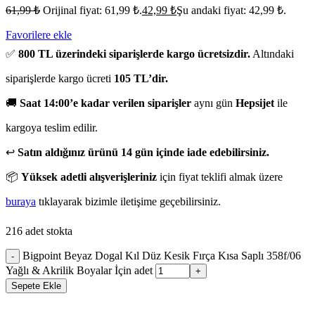
61,99
₺
Orijinal fiyat: 61,99 ₺.
42,99
₺
Şu andaki fiyat: 42,99 ₺.
Favorilere ekle
✅
800 TL üzerindeki siparişlerde kargo ücretsizdir.
Altındaki
siparişlerde kargo ücreti
105 TL’dir.
🚚
Saat 14:00’e kadar verilen siparişler
aynı gün
Hepsijet
ile
kargoya teslim edilir.
↩️
Satın aldığınız ürünü 14 gün içinde iade edebilirsiniz.
📦
Yüksek adetli alışverişleriniz
için fiyat teklifi almak üzere
buraya
tıklayarak bizimle iletişime geçebilirsiniz.
216 adet stokta
Bigpoint Beyaz Dogal Kıl Düz Kesik Fırça Kısa Saplı 358f/06
-
Yağlı & Akrilik Boyalar İçin adet
+
Sepete Ekle