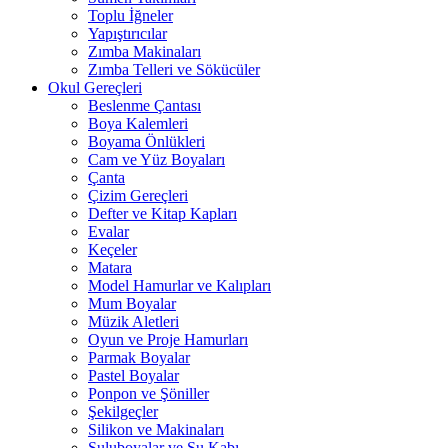
Toplu İğneler
Yapıştırıcılar
Zımba Makinaları
Zımba Telleri ve Sökücüler
Okul Gereçleri
Beslenme Çantası
Boya Kalemleri
Boyama Önlükleri
Cam ve Yüz Boyaları
Çanta
Çizim Gereçleri
Defter ve Kitap Kapları
Evalar
Keçeler
Matara
Model Hamurlar ve Kalıpları
Mum Boyalar
Müzik Aletleri
Oyun ve Proje Hamurları
Parmak Boyalar
Pastel Boyalar
Ponpon ve Şöniller
Şekilgeçler
Silikon ve Makinaları
Suluboyalar ve Su Kabı