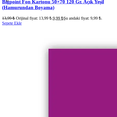
Bigpoint Fon Kartonu 50×70 120 Gr. Açık Yeşil
(Hamurundan Boyama)
13,99
₺
Orijinal fiyat: 13,99 ₺.
9,99
₺
Şu andaki fiyat: 9,99 ₺.
Sepete Ekle