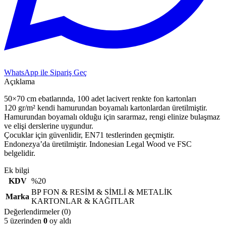
WhatsApp ile Sipariş Geç
Açıklama
50×70 cm ebatlarında, 100 adet lacivert renkte fon kartonları
120 gr/m² kendi hamurundan boyamalı kartonlardan üretilmiştir.
Hamurundan boyamalı olduğu için sararmaz, rengi elinize bulaşmaz
ve elişi derslerine uygundur.
Çocuklar için güvenlidir, EN71 testlerinden geçmiştir.
Endonezya’da üretilmiştir. Indonesian Legal Wood ve FSC
belgelidir.
Ek bilgi
KDV
%20
BP FON & RESİM & SİMLİ & METALİK
Marka
KARTONLAR & KAĞITLAR
Değerlendirmeler (0)
5 üzerinden
0
oy aldı