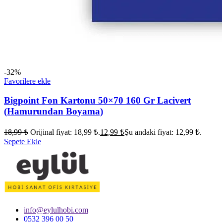
-32%
Favorilere ekle
Bigpoint Fon Kartonu 50×70 160 Gr Lacivert
(Hamurundan Boyama)
18,99
₺
Orijinal fiyat: 18,99 ₺.
12,99
₺
Şu andaki fiyat: 12,99 ₺.
Sepete Ekle
info@eylulhobi.com
0532 396 00 50