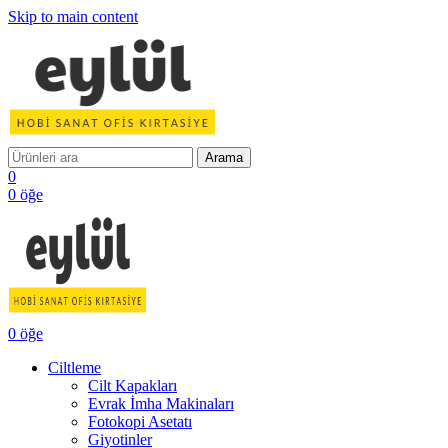
Skip to main content
Arama
0
0
öğe
0
öğe
Ciltleme
Cilt Kapakları
Evrak İmha Makinaları
Fotokopi Asetatı
Giyotinler