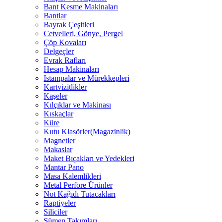
Bant Kesme Makinaları
Bantlar
Bayrak Çeşitleri
Cetvelleri, Gönye, Pergel
Çöp Kovaları
Delgeçler
Evrak Rafları
Hesap Makinaları
Istampalar ve Mürekkepleri
Kartvizitlikler
Kaşeler
Kılçıklar ve Makinası
Kıskaçlar
Küre
Kutu Klasörler(Magazinlik)
Magnetler
Makaslar
Maket Bıçakları ve Yedekleri
Mantar Pano
Masa Kalemlikleri
Metal Perfore Ürünler
Not Kağıdı Tutacakları
Raptiyeler
Siliciler
Sümen Takımları