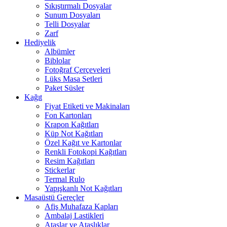
Sıkıştırmalı Dosyalar
Sunum Dosyaları
Telli Dosyalar
Zarf
Hediyelik
Albümler
Biblolar
Fotoğraf Çerçeveleri
Lüks Masa Setleri
Paket Süsler
Kağıt
Fiyat Etiketi ve Makinaları
Fon Kartonları
Krapon Kağıtları
Küp Not Kağıtları
Özel Kağıt ve Kartonlar
Renkli Fotokopi Kağıtları
Resim Kağıtları
Stickerlar
Termal Rulo
Yapışkanlı Not Kağıtları
Masaüstü Gereçler
Afiş Muhafaza Kapları
Ambalaj Lastikleri
Ataşlar ve Ataşlıklar