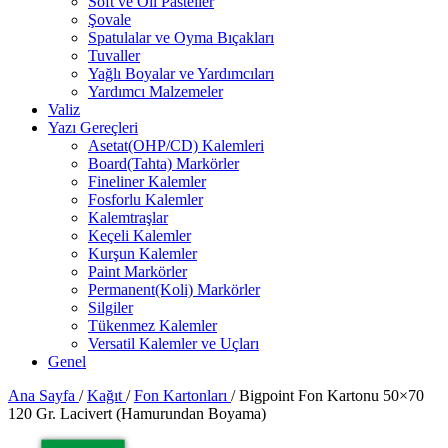
Soft ve Oil Pasteller
Şovale
Spatulalar ve Oyma Bıçakları
Tuvaller
Yağlı Boyalar ve Yardımcıları
Yardımcı Malzemeler
Valiz
Yazı Gereçleri
Asetat(OHP/CD) Kalemleri
Board(Tahta) Markörler
Fineliner Kalemler
Fosforlu Kalemler
Kalemtraşlar
Keçeli Kalemler
Kurşun Kalemler
Paint Markörler
Permanent(Koli) Markörler
Silgiler
Tükenmez Kalemler
Versatil Kalemler ve Uçları
Genel
Ana Sayfa
/
Kağıt
/
Fon Kartonları
/
Bigpoint Fon Kartonu 50×70
120 Gr. Lacivert (Hamurundan Boyama)