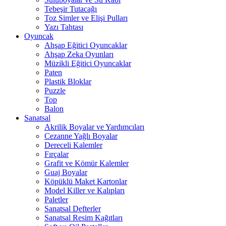
Tebeşir Tutacağı
Toz Simler ve Elişi Pulları
Yazı Tahtası
Oyuncak
Ahşap Eğitici Oyuncaklar
Ahşap Zeka Oyunları
Müzikli Eğitici Oyuncaklar
Paten
Plastik Bloklar
Puzzle
Top
Balon
Sanatsal
Akrilik Boyalar ve Yardımcıları
Cezanne Yağlı Boyalar
Dereceli Kalemler
Fırçalar
Grafit ve Kömür Kalemler
Guaj Boyalar
Köpüklü Maket Kartonlar
Model Killer ve Kalıpları
Paletler
Sanatsal Defterler
Sanatsal Resim Kağıtları