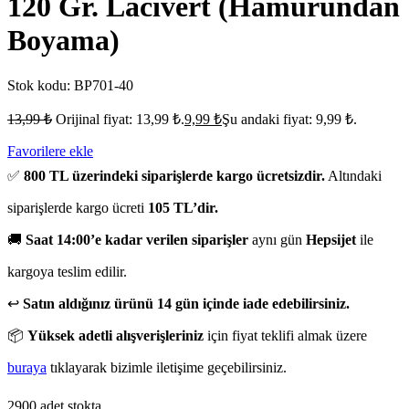
120 Gr. Lacivert (Hamurundan
Boyama)
Stok kodu:
BP701-40
13,99
₺
Orijinal fiyat: 13,99 ₺.
9,99
₺
Şu andaki fiyat: 9,99 ₺.
Favorilere ekle
✅
800 TL üzerindeki siparişlerde kargo ücretsizdir.
Altındaki
siparişlerde kargo ücreti
105 TL’dir.
🚚
Saat 14:00’e kadar verilen siparişler
aynı gün
Hepsijet
ile
kargoya teslim edilir.
↩️
Satın aldığınız ürünü 14 gün içinde iade edebilirsiniz.
📦
Yüksek adetli alışverişleriniz
için fiyat teklifi almak üzere
buraya
tıklayarak bizimle iletişime geçebilirsiniz.
2900 adet stokta