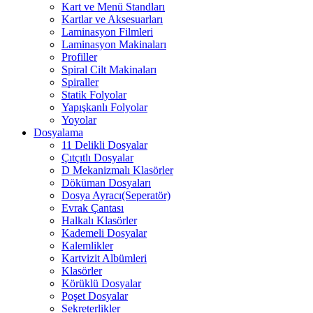
Kart ve Menü Standları
Kartlar ve Aksesuarları
Laminasyon Filmleri
Laminasyon Makinaları
Profiller
Spiral Cilt Makinaları
Spiraller
Statik Folyolar
Yapışkanlı Folyolar
Yoyolar
Dosyalama
11 Delikli Dosyalar
Çıtçıtlı Dosyalar
D Mekanizmalı Klasörler
Döküman Dosyaları
Dosya Ayracı(Seperatör)
Evrak Çantası
Halkalı Klasörler
Kademeli Dosyalar
Kalemlikler
Kartvizit Albümleri
Klasörler
Körüklü Dosyalar
Poşet Dosyalar
Sekreterlikler