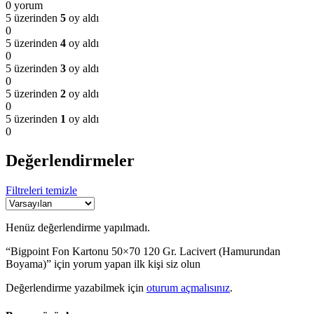
0 yorum
5 üzerinden
5
oy aldı
0
5 üzerinden
4
oy aldı
0
5 üzerinden
3
oy aldı
0
5 üzerinden
2
oy aldı
0
5 üzerinden
1
oy aldı
0
Değerlendirmeler
Filtreleri temizle
Henüz değerlendirme yapılmadı.
“Bigpoint Fon Kartonu 50×70 120 Gr. Lacivert (Hamurundan
Boyama)” için yorum yapan ilk kişi siz olun
Değerlendirme yazabilmek için
oturum açmalısınız
.