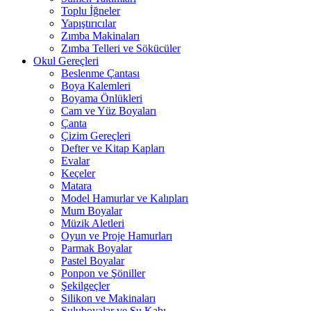
Toplu İğneler
Yapıştırıcılar
Zımba Makinaları
Zımba Telleri ve Sökücüler
Okul Gereçleri
Beslenme Çantası
Boya Kalemleri
Boyama Önlükleri
Cam ve Yüz Boyaları
Çanta
Çizim Gereçleri
Defter ve Kitap Kapları
Evalar
Keçeler
Matara
Model Hamurlar ve Kalıpları
Mum Boyalar
Müzik Aletleri
Oyun ve Proje Hamurları
Parmak Boyalar
Pastel Boyalar
Ponpon ve Şöniller
Şekilgeçler
Silikon ve Makinaları
Suluboyalar ve Su Kabı