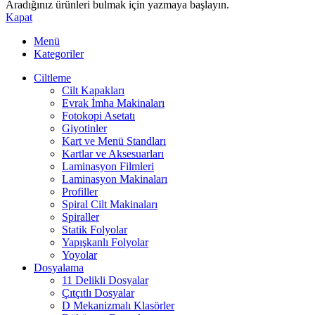
Aradığınız ürünleri bulmak için yazmaya başlayın.
Kapat
Menü
Kategoriler
Ciltleme
Cilt Kapakları
Evrak İmha Makinaları
Fotokopi Asetatı
Giyotinler
Kart ve Menü Standları
Kartlar ve Aksesuarları
Laminasyon Filmleri
Laminasyon Makinaları
Profiller
Spiral Cilt Makinaları
Spiraller
Statik Folyolar
Yapışkanlı Folyolar
Yoyolar
Dosyalama
11 Delikli Dosyalar
Çıtçıtlı Dosyalar
D Mekanizmalı Klasörler