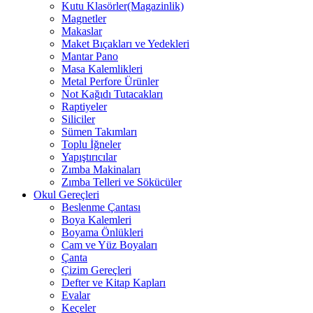
Kutu Klasörler(Magazinlik)
Magnetler
Makaslar
Maket Bıçakları ve Yedekleri
Mantar Pano
Masa Kalemlikleri
Metal Perfore Ürünler
Not Kağıdı Tutacakları
Raptiyeler
Siliciler
Sümen Takımları
Toplu İğneler
Yapıştırıcılar
Zımba Makinaları
Zımba Telleri ve Sökücüler
Okul Gereçleri
Beslenme Çantası
Boya Kalemleri
Boyama Önlükleri
Cam ve Yüz Boyaları
Çanta
Çizim Gereçleri
Defter ve Kitap Kapları
Evalar
Keçeler