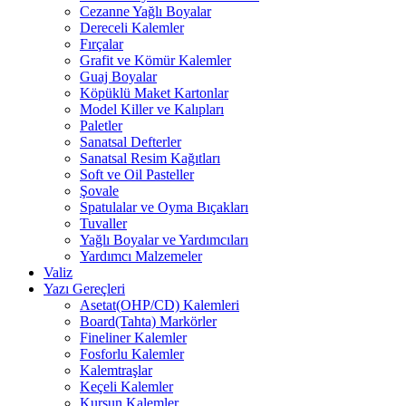
Cezanne Yağlı Boyalar
Dereceli Kalemler
Fırçalar
Grafit ve Kömür Kalemler
Guaj Boyalar
Köpüklü Maket Kartonlar
Model Killer ve Kalıpları
Paletler
Sanatsal Defterler
Sanatsal Resim Kağıtları
Soft ve Oil Pasteller
Şovale
Spatulalar ve Oyma Bıçakları
Tuvaller
Yağlı Boyalar ve Yardımcıları
Yardımcı Malzemeler
Valiz
Yazı Gereçleri
Asetat(OHP/CD) Kalemleri
Board(Tahta) Markörler
Fineliner Kalemler
Fosforlu Kalemler
Kalemtraşlar
Keçeli Kalemler
Kurşun Kalemler