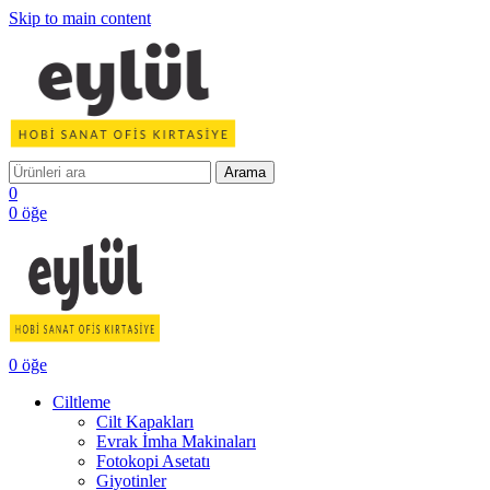
Skip to main content
Arama
0
0
öğe
0
öğe
Ciltleme
Cilt Kapakları
Evrak İmha Makinaları
Fotokopi Asetatı
Giyotinler