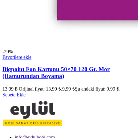
-29%
Favorilere ekle
Bigpoint Fon Kartonu 50×70 120 Gr. Mor
(Hamurundan Boyama)
13,99
₺
Orijinal fiyat: 13,99 ₺.
9,99
₺
Şu andaki fiyat: 9,99 ₺.
Sepete Ekle
info@eylulhobi.com