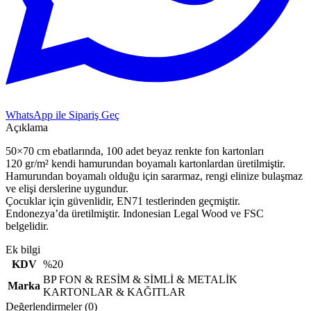
WhatsApp ile Sipariş Geç
Açıklama
50×70 cm ebatlarında, 100 adet beyaz renkte fon kartonları
120 gr/m² kendi hamurundan boyamalı kartonlardan üretilmiştir.
Hamurundan boyamalı olduğu için sararmaz, rengi elinize bulaşmaz
ve elişi derslerine uygundur.
Çocuklar için güvenlidir, EN71 testlerinden geçmiştir.
Endonezya’da üretilmiştir. Indonesian Legal Wood ve FSC
belgelidir.
Ek bilgi
KDV
%20
BP FON & RESİM & SİMLİ & METALİK
Marka
KARTONLAR & KAĞITLAR
Değerlendirmeler (0)