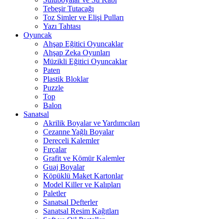
Tebeşir Tutacağı
Toz Simler ve Elişi Pulları
Yazı Tahtası
Oyuncak
Ahşap Eğitici Oyuncaklar
Ahşap Zeka Oyunları
Müzikli Eğitici Oyuncaklar
Paten
Plastik Bloklar
Puzzle
Top
Balon
Sanatsal
Akrilik Boyalar ve Yardımcıları
Cezanne Yağlı Boyalar
Dereceli Kalemler
Fırçalar
Grafit ve Kömür Kalemler
Guaj Boyalar
Köpüklü Maket Kartonlar
Model Killer ve Kalıpları
Paletler
Sanatsal Defterler
Sanatsal Resim Kağıtları