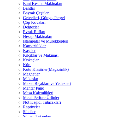
Bant Kesme Makinaları
Bantlar
Bayrak Çeşitleri
Cetvelleri, Gönye, Pergel
Çöp Kovaları
Delgeçler
Evrak Rafları
Hesap Makinaları
Istampalar ve Mürekkepleri
Kartvizitlikler
Kaşeler
Kılçıklar ve Makinası
Kıskaçlar
Küre
Kutu Klasörler(Magazinlik)
Magnetler
Makaslar
Maket Bıçakları ve Yedekleri
Mantar Pano
Masa Kalemlikleri
Metal Perfore Ürünler
Not Kağıdı Tutacakları
Raptiyeler
Siliciler
Sümen Takımları