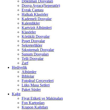
Döküman Dosyaları
Dosya Ayracı(Seperatör)
Evrak Çantası
Halkalı Klasörler
Kademeli Dosyalar
Kalemlikler
Kartvizit Albümleri
Klasörler
Körüklü Dosyalar
Poşet Dosyalar
Sekreterlikler
Sıkıştırmalı Dosyalar
Sunum Dosyaları
Telli Dosyalar
Zarf
Hediyelik
Albümler
Biblolar
Fotoğraf Çerçeveleri
Lüks Masa Setleri
Paket Süsler
Kağıt
Fiyat Etiketi ve Makinaları
Fon Kartonları
Krapon Kağıtları