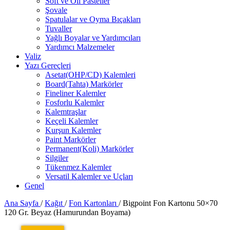
Soft ve Oil Pasteller
Şovale
Spatulalar ve Oyma Bıçakları
Tuvaller
Yağlı Boyalar ve Yardımcıları
Yardımcı Malzemeler
Valiz
Yazı Gereçleri
Asetat(OHP/CD) Kalemleri
Board(Tahta) Markörler
Fineliner Kalemler
Fosforlu Kalemler
Kalemtraşlar
Keçeli Kalemler
Kurşun Kalemler
Paint Markörler
Permanent(Koli) Markörler
Silgiler
Tükenmez Kalemler
Versatil Kalemler ve Uçları
Genel
Ana Sayfa
/
Kağıt
/
Fon Kartonları
/
Bigpoint Fon Kartonu 50×70
120 Gr. Beyaz (Hamurundan Boyama)