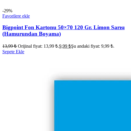
-29%
Favorilere ekle
Bigpoint Fon Kartonu 50×70 120 Gr. Limon Sarısı
(Hamurundan Boyama)
13,99
₺
Orijinal fiyat: 13,99 ₺.
9,99
₺
Şu andaki fiyat: 9,99 ₺.
Sepete Ekle