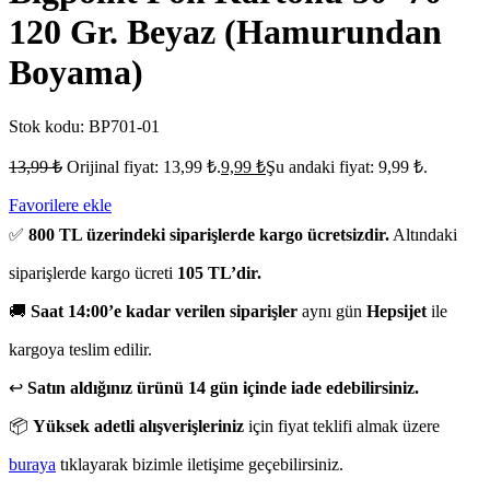
120 Gr. Beyaz (Hamurundan
Boyama)
Stok kodu:
BP701-01
13,99
₺
Orijinal fiyat: 13,99 ₺.
9,99
₺
Şu andaki fiyat: 9,99 ₺.
Favorilere ekle
✅
800 TL üzerindeki siparişlerde kargo ücretsizdir.
Altındaki
siparişlerde kargo ücreti
105 TL’dir.
🚚
Saat 14:00’e kadar verilen siparişler
aynı gün
Hepsijet
ile
kargoya teslim edilir.
↩️
Satın aldığınız ürünü 14 gün içinde iade edebilirsiniz.
📦
Yüksek adetli alışverişleriniz
için fiyat teklifi almak üzere
buraya
tıklayarak bizimle iletişime geçebilirsiniz.