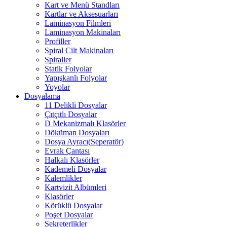
Kart ve Menü Standları
Kartlar ve Aksesuarları
Laminasyon Filmleri
Laminasyon Makinaları
Profiller
Spiral Cilt Makinaları
Spiraller
Statik Folyolar
Yapışkanlı Folyolar
Yoyolar
Dosyalama
11 Delikli Dosyalar
Çıtçıtlı Dosyalar
D Mekanizmalı Klasörler
Döküman Dosyaları
Dosya Ayracı(Seperatör)
Evrak Çantası
Halkalı Klasörler
Kademeli Dosyalar
Kalemlikler
Kartvizit Albümleri
Klasörler
Körüklü Dosyalar
Poşet Dosyalar
Sekreterlikler