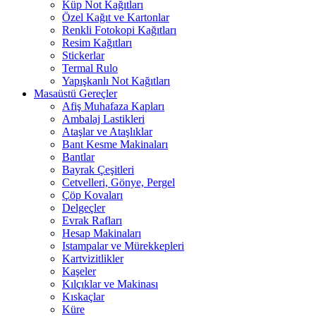
Küp Not Kağıtları
Özel Kağıt ve Kartonlar
Renkli Fotokopi Kağıtları
Resim Kağıtları
Stickerlar
Termal Rulo
Yapışkanlı Not Kağıtları
Masaüstü Gereçler
Afiş Muhafaza Kapları
Ambalaj Lastikleri
Ataşlar ve Ataşlıklar
Bant Kesme Makinaları
Bantlar
Bayrak Çeşitleri
Cetvelleri, Gönye, Pergel
Çöp Kovaları
Delgeçler
Evrak Rafları
Hesap Makinaları
Istampalar ve Mürekkepleri
Kartvizitlikler
Kaşeler
Kılçıklar ve Makinası
Kıskaçlar
Küre