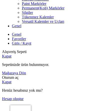
Paint Markörler
Permanent(Koli) Markörler
Silgiler
Tükenmez Kalemler
Versatil Kalemler ve Uçları
Genel
Genel
Favoriler
Giriş / Kayıt
Alışveriş Sepeti
Kapat
Sepetinizde ürün bulunmuyor.
Mağazaya Dön
Oturum aç
Kapat
Henüz hesabınız yok mu?
Hesap oluştur