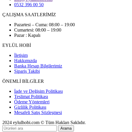
0532 396 00 50
ÇALIŞMA SAATLERİMİZ
Pazartesi – Cuma: 08:00 – 19:00
Cumartesi: 08:00 – 19:00
Pazar : Kapalı
EYLÜL HOBİ
İletişim
Hakkımızda
Banka Hesap Bilgilerimiz
Sipariş Takibi
ÖNEMLİ BİLGİLER
İade ve Değişim Politikası
Teslimat Politikası
Ödeme Yöntemleri
Gizlilik Politikası
Mesafeli Satış Sözleşmesi
2024 eylulhobi.com © Tüm Hakları Saklıdır.
Arama