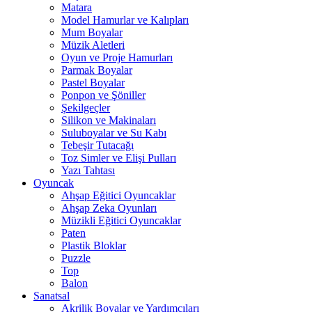
Matara
Model Hamurlar ve Kalıpları
Mum Boyalar
Müzik Aletleri
Oyun ve Proje Hamurları
Parmak Boyalar
Pastel Boyalar
Ponpon ve Şöniller
Şekilgeçler
Silikon ve Makinaları
Suluboyalar ve Su Kabı
Tebeşir Tutacağı
Toz Simler ve Elişi Pulları
Yazı Tahtası
Oyuncak
Ahşap Eğitici Oyuncaklar
Ahşap Zeka Oyunları
Müzikli Eğitici Oyuncaklar
Paten
Plastik Bloklar
Puzzle
Top
Balon
Sanatsal
Akrilik Boyalar ve Yardımcıları