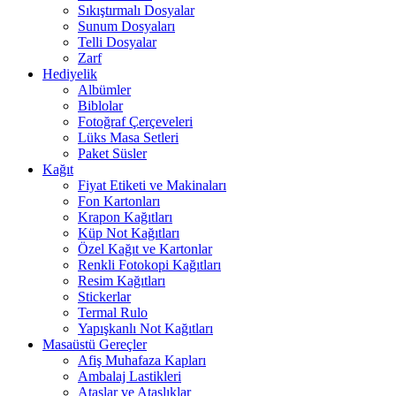
Sıkıştırmalı Dosyalar
Sunum Dosyaları
Telli Dosyalar
Zarf
Hediyelik
Albümler
Biblolar
Fotoğraf Çerçeveleri
Lüks Masa Setleri
Paket Süsler
Kağıt
Fiyat Etiketi ve Makinaları
Fon Kartonları
Krapon Kağıtları
Küp Not Kağıtları
Özel Kağıt ve Kartonlar
Renkli Fotokopi Kağıtları
Resim Kağıtları
Stickerlar
Termal Rulo
Yapışkanlı Not Kağıtları
Masaüstü Gereçler
Afiş Muhafaza Kapları
Ambalaj Lastikleri
Ataşlar ve Ataşlıklar