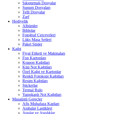
Sıkıştırmalı Dosyalar
Sunum Dosyaları
Telli Dosyalar
Zarf
Hediyelik
Albümler
Biblolar
Fotoğraf Çerçeveleri
Lüks Masa Setleri
Paket Süsler
Kağıt
Fiyat Etiketi ve Makinaları
Fon Kartonları
Krapon Kağıtları
Küp Not Kağıtları
Özel Kağıt ve Kartonlar
Renkli Fotokopi Kağıtları
Resim Kağıtları
Stickerlar
Termal Rulo
Yapışkanlı Not Kağıtları
Masaüstü Gereçler
Afiş Muhafaza Kapları
Ambalaj Lastikleri
Ataşlar ve Ataşlıklar