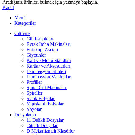
Aradığınız ürünleri bulmak için yazmaya başlayın.
Kapat
Menü
Kategoriler
Ciltleme
Cilt Kapakları
Evrak İmha Makinaları
Fotokopi Asetatı
Giyotinler
Kart ve Menü Standları
Kartlar ve Aksesuarları
Laminasyon Filmleri
Laminasyon Makinaları
Profiller
Spiral Cilt Makinaları
Spiraller
Statik Folyolar
Yapışkanlı Folyolar
Yoyolar
Dosyalama
11 Delikli Dosyalar
Çıtçıtlı Dosyalar
D Mekanizmalı Klasörler