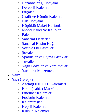
Cezanne Yağlı Boyalar
Dereceli Kalemler
Fırçalar
Grafit ve Kömür Kalemler
Guaj Boyalar
Köpüklü Maket Kartonlar
Model Killer ve Kalıpları
Paletler
Sanatsal Defterler
Sanatsal Resim Kağıtları
Soft ve Oil Pasteller
Şovale
Spatulalar ve Oyma Bıçakları
Tuvaller
Yağlı Boyalar ve Yardımcıları
Yardımcı Malzemeler
Valiz
Yazı Gereçleri
Asetat(OHP/CD) Kalemleri
Board(Tahta) Markörler
Fineliner Kalemler
Fosforlu Kalemler
Kalemtraşlar
Keçeli Kalemler
Kurşun Kalemler