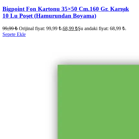
Bigpoint Fon Kartonu 35×50 Cm.160 Gr. Karışık
10 Lu Poşet (Hamurundan Boyama)
99,99
₺
Orijinal fiyat: 99,99 ₺.
68,99
₺
Şu andaki fiyat: 68,99 ₺.
Sepete Ekle