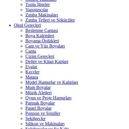
Toplu İğneler
Yapıştırıcılar
Zımba Makinaları
Zımba Telleri ve Sökücüler
Okul Gereçleri
Beslenme Çantası
Boya Kalemleri
Boyama Önlükleri
Cam ve Yüz Boyaları
Çanta
Çizim Gereçleri
Defter ve Kitap Kapları
Evalar
Keçeler
Matara
Model Hamurlar ve Kalıpları
Mum Boyalar
Müzik Aletleri
Oyun ve Proje Hamurları
Parmak Boyalar
Pastel Boyalar
Ponpon ve Şöniller
Şekilgeçler
Silikon ve Makinaları
Suluboyalar ve Su Kabı