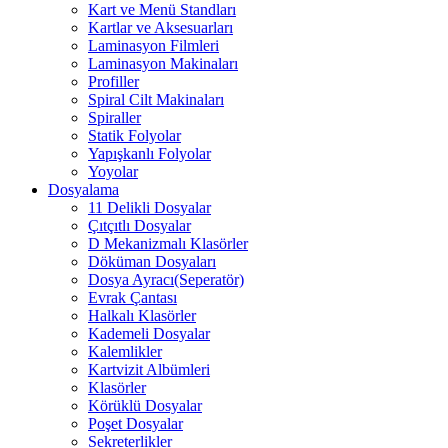
Kart ve Menü Standları
Kartlar ve Aksesuarları
Laminasyon Filmleri
Laminasyon Makinaları
Profiller
Spiral Cilt Makinaları
Spiraller
Statik Folyolar
Yapışkanlı Folyolar
Yoyolar
Dosyalama
11 Delikli Dosyalar
Çıtçıtlı Dosyalar
D Mekanizmalı Klasörler
Döküman Dosyaları
Dosya Ayracı(Seperatör)
Evrak Çantası
Halkalı Klasörler
Kademeli Dosyalar
Kalemlikler
Kartvizit Albümleri
Klasörler
Körüklü Dosyalar
Poşet Dosyalar
Sekreterlikler