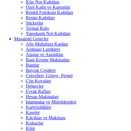
Küp Not Kağıtları
Özel Kağıt ve Kartonlar
Renkli Fotokopi Kağıtları
Resim Kağıtları
Stickerlar
Termal Rulo
Yapışkanlı Not Kağıtları
Masaüstü Gereçler
Afiş Muhafaza Kapları
Ambalaj Lastikleri
Ataşlar ve Ataşlıklar
Bant Kesme Makinaları
Bantlar
Bayrak Çeşitleri
Cetvelleri, Gönye, Pergel
Çöp Kovaları
Delgeçler
Evrak Rafları
Hesap Makinaları
Istampalar ve Mürekkepleri
Kartvizitlikler
Kaşeler
Kılçıklar ve Makinası
Kıskaçlar
Küre