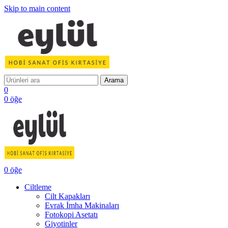
Skip to main content
Arama
0
0
öğe
0
öğe
Ciltleme
Cilt Kapakları
Evrak İmha Makinaları
Fotokopi Asetatı
Giyotinler