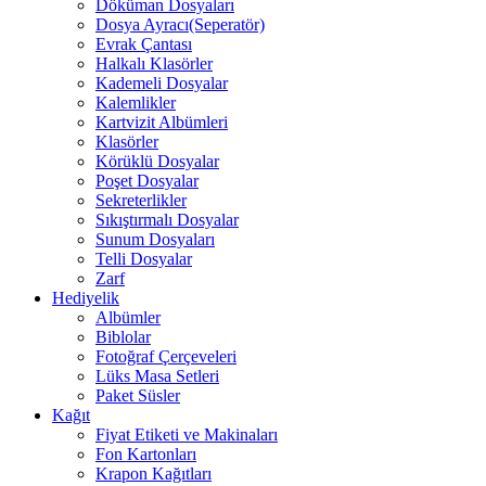
Döküman Dosyaları
Dosya Ayracı(Seperatör)
Evrak Çantası
Halkalı Klasörler
Kademeli Dosyalar
Kalemlikler
Kartvizit Albümleri
Klasörler
Körüklü Dosyalar
Poşet Dosyalar
Sekreterlikler
Sıkıştırmalı Dosyalar
Sunum Dosyaları
Telli Dosyalar
Zarf
Hediyelik
Albümler
Biblolar
Fotoğraf Çerçeveleri
Lüks Masa Setleri
Paket Süsler
Kağıt
Fiyat Etiketi ve Makinaları
Fon Kartonları
Krapon Kağıtları