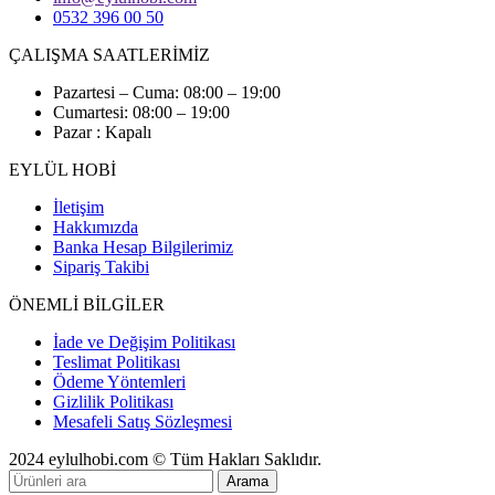
0532 396 00 50
ÇALIŞMA SAATLERİMİZ
Pazartesi – Cuma: 08:00 – 19:00
Cumartesi: 08:00 – 19:00
Pazar : Kapalı
EYLÜL HOBİ
İletişim
Hakkımızda
Banka Hesap Bilgilerimiz
Sipariş Takibi
ÖNEMLİ BİLGİLER
İade ve Değişim Politikası
Teslimat Politikası
Ödeme Yöntemleri
Gizlilik Politikası
Mesafeli Satış Sözleşmesi
2024 eylulhobi.com © Tüm Hakları Saklıdır.
Arama