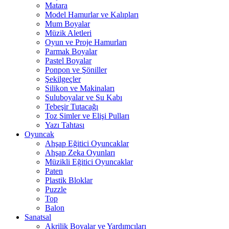
Matara
Model Hamurlar ve Kalıpları
Mum Boyalar
Müzik Aletleri
Oyun ve Proje Hamurları
Parmak Boyalar
Pastel Boyalar
Ponpon ve Şöniller
Şekilgeçler
Silikon ve Makinaları
Suluboyalar ve Su Kabı
Tebeşir Tutacağı
Toz Simler ve Elişi Pulları
Yazı Tahtası
Oyuncak
Ahşap Eğitici Oyuncaklar
Ahşap Zeka Oyunları
Müzikli Eğitici Oyuncaklar
Paten
Plastik Bloklar
Puzzle
Top
Balon
Sanatsal
Akrilik Boyalar ve Yardımcıları