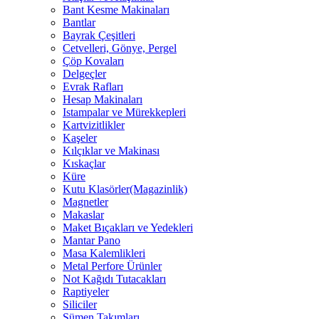
Bant Kesme Makinaları
Bantlar
Bayrak Çeşitleri
Cetvelleri, Gönye, Pergel
Çöp Kovaları
Delgeçler
Evrak Rafları
Hesap Makinaları
Istampalar ve Mürekkepleri
Kartvizitlikler
Kaşeler
Kılçıklar ve Makinası
Kıskaçlar
Küre
Kutu Klasörler(Magazinlik)
Magnetler
Makaslar
Maket Bıçakları ve Yedekleri
Mantar Pano
Masa Kalemlikleri
Metal Perfore Ürünler
Not Kağıdı Tutacakları
Raptiyeler
Siliciler
Sümen Takımları