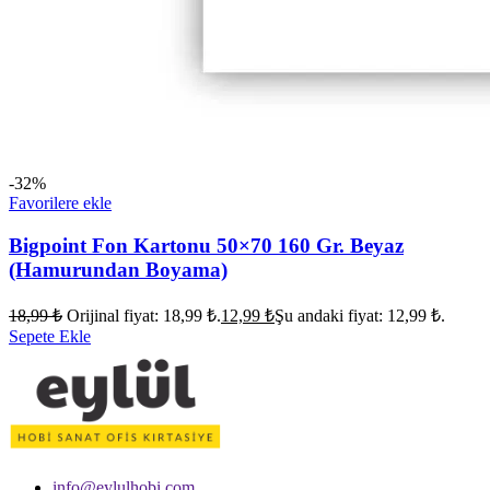
-32%
Favorilere ekle
Bigpoint Fon Kartonu 50×70 160 Gr. Beyaz
(Hamurundan Boyama)
18,99
₺
Orijinal fiyat: 18,99 ₺.
12,99
₺
Şu andaki fiyat: 12,99 ₺.
Sepete Ekle
info@eylulhobi.com