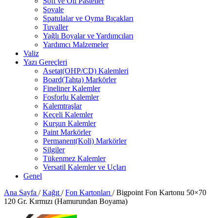
Soft ve Oil Pasteller
Şovale
Spatulalar ve Oyma Bıçakları
Tuvaller
Yağlı Boyalar ve Yardımcıları
Yardımcı Malzemeler
Valiz
Yazı Gereçleri
Asetat(OHP/CD) Kalemleri
Board(Tahta) Markörler
Fineliner Kalemler
Fosforlu Kalemler
Kalemtraşlar
Keçeli Kalemler
Kurşun Kalemler
Paint Markörler
Permanent(Koli) Markörler
Silgiler
Tükenmez Kalemler
Versatil Kalemler ve Uçları
Genel
Ana Sayfa
/
Kağıt
/
Fon Kartonları
/
Bigpoint Fon Kartonu 50×70
120 Gr. Kırmızı (Hamurundan Boyama)