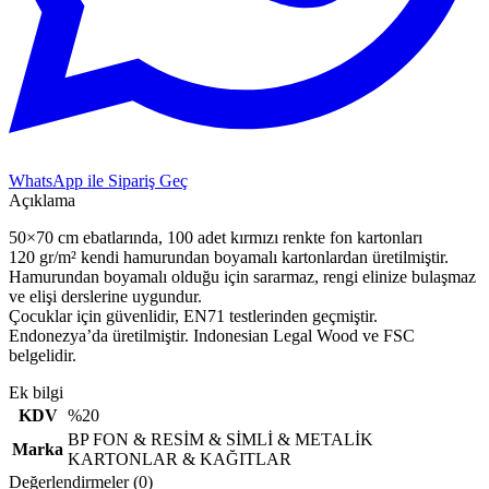
WhatsApp ile Sipariş Geç
Açıklama
50×70 cm ebatlarında, 100 adet kırmızı renkte fon kartonları
120 gr/m² kendi hamurundan boyamalı kartonlardan üretilmiştir.
Hamurundan boyamalı olduğu için sararmaz, rengi elinize bulaşmaz
ve elişi derslerine uygundur.
Çocuklar için güvenlidir, EN71 testlerinden geçmiştir.
Endonezya’da üretilmiştir. Indonesian Legal Wood ve FSC
belgelidir.
Ek bilgi
KDV
%20
BP FON & RESİM & SİMLİ & METALİK
Marka
KARTONLAR & KAĞITLAR
Değerlendirmeler (0)