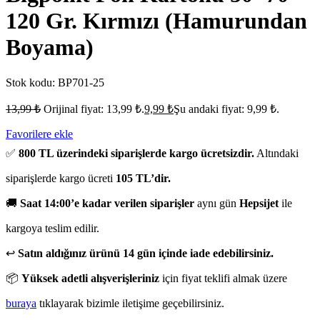
120 Gr. Kırmızı (Hamurundan
Boyama)
Stok kodu:
BP701-25
13,99
₺
Orijinal fiyat: 13,99 ₺.
9,99
₺
Şu andaki fiyat: 9,99 ₺.
Favorilere ekle
✅
800 TL üzerindeki siparişlerde kargo ücretsizdir.
Altındaki
siparişlerde kargo ücreti
105 TL’dir.
🚚
Saat 14:00’e kadar verilen siparişler
aynı gün
Hepsijet
ile
kargoya teslim edilir.
↩️
Satın aldığınız ürünü 14 gün içinde iade edebilirsiniz.
📦
Yüksek adetli alışverişleriniz
için fiyat teklifi almak üzere
buraya
tıklayarak bizimle iletişime geçebilirsiniz.