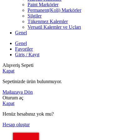
Paint Markörler
Permanent(Koli) Markörler
Silgiler
Tükenmez Kalemler
Versatil Kalemler ve Uçları
Genel
Genel
Favoriler
Giriş / Kayıt
Alışveriş Sepeti
Kapat
Sepetinizde ürün bulunmuyor.
Mağazaya Dön
Oturum aç
Kapat
Henüz hesabınız yok mu?
Hesap oluştur