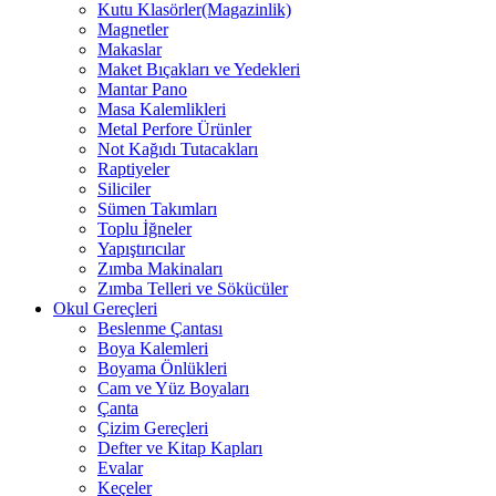
Kutu Klasörler(Magazinlik)
Magnetler
Makaslar
Maket Bıçakları ve Yedekleri
Mantar Pano
Masa Kalemlikleri
Metal Perfore Ürünler
Not Kağıdı Tutacakları
Raptiyeler
Siliciler
Sümen Takımları
Toplu İğneler
Yapıştırıcılar
Zımba Makinaları
Zımba Telleri ve Sökücüler
Okul Gereçleri
Beslenme Çantası
Boya Kalemleri
Boyama Önlükleri
Cam ve Yüz Boyaları
Çanta
Çizim Gereçleri
Defter ve Kitap Kapları
Evalar
Keçeler