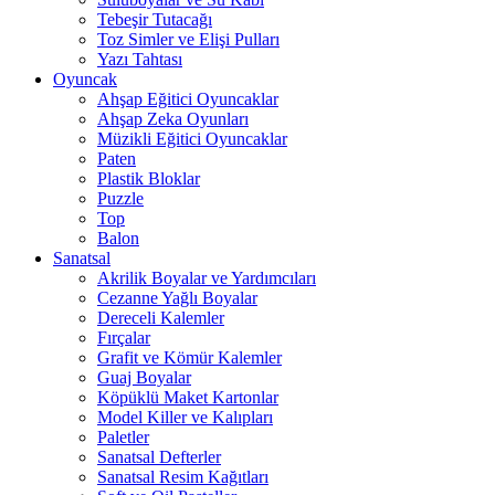
Tebeşir Tutacağı
Toz Simler ve Elişi Pulları
Yazı Tahtası
Oyuncak
Ahşap Eğitici Oyuncaklar
Ahşap Zeka Oyunları
Müzikli Eğitici Oyuncaklar
Paten
Plastik Bloklar
Puzzle
Top
Balon
Sanatsal
Akrilik Boyalar ve Yardımcıları
Cezanne Yağlı Boyalar
Dereceli Kalemler
Fırçalar
Grafit ve Kömür Kalemler
Guaj Boyalar
Köpüklü Maket Kartonlar
Model Killer ve Kalıpları
Paletler
Sanatsal Defterler
Sanatsal Resim Kağıtları