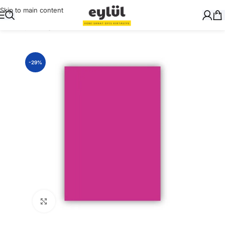
Skip to main content
Ana Sayfa
/
Kağıt
/
Fon Kartonları
-29%
Büyütmek için tıklayın