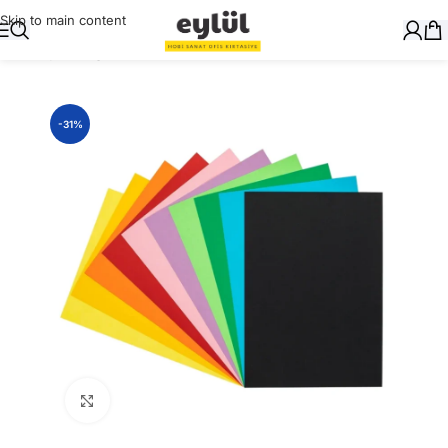
Skip to main content
Ana Sayfa
/
Kağıt
/
Fon Kartonları
-31%
Büyütmek için tıklayın