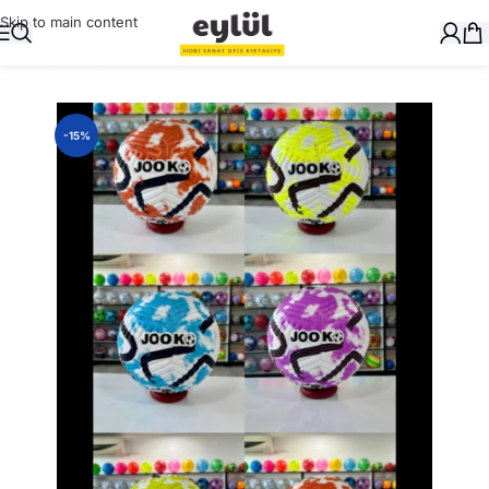
Skip to main content
Ana Sayfa
/
Oyuncak
/
Top
-15%