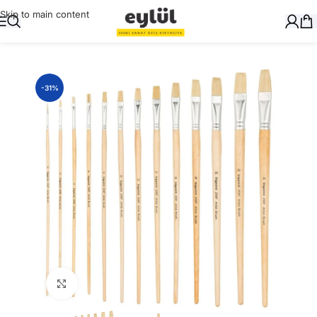
Skip to main content
Ana Sayfa
/
Sanatsal
/
Fırçalar
-31%
Büyütmek için tıklayın