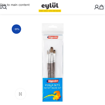
Skip to main content
Ana Sayfa
/
Sanatsal
/
Fırçalar
-31%
Büyütmek için tıklayın