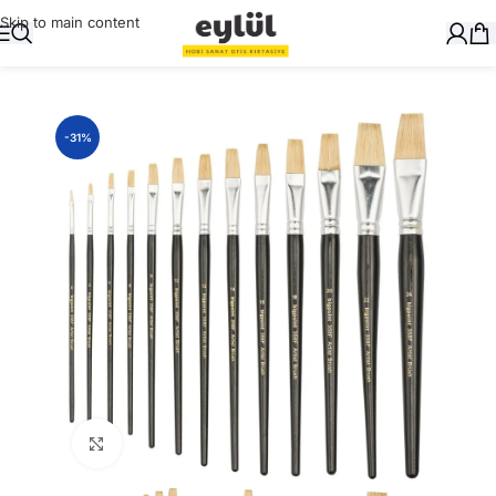
Skip to main content
Ana Sayfa
/
Sanatsal
/
Fırçalar
-31%
Büyütmek için tıklayın