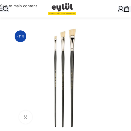
Skip to main content
Ana Sayfa
/
Sanatsal
/
Fırçalar
-31%
Büyütmek için tıklayın