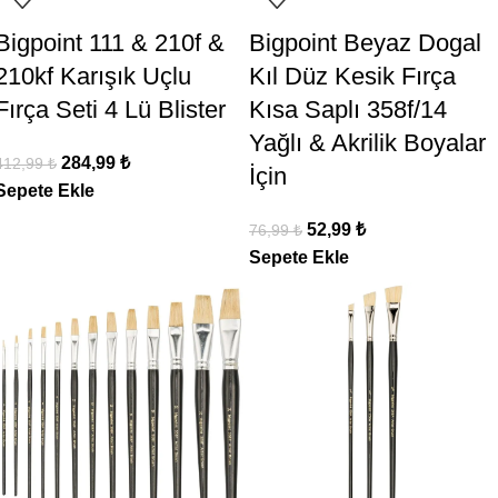
Bigpoint 111 & 210f &
Bigpoint Beyaz Dogal
210kf Karışık Uçlu
Kıl Düz Kesik Fırça
Fırça Seti 4 Lü Blister
Kısa Saplı 358f/14
Yağlı & Akrilik Boyalar
284,99
₺
412,99
₺
İçin
Sepete Ekle
52,99
₺
76,99
₺
Sepete Ekle