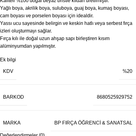
Kaliteli %100 doğal beyaz bristle kıldan üretilmiştir.
Yağlı boya, akrilik boya, suluboya, guaj boya, kumaş boyası,
cam boyası ve porselen boyası için idealdir.
Yassı ucu sayesinde belirgin ve keskin hatlı veya serbest fırça
izleri oluşturmayı sağlar.
Fırça kılı ile doğal uzun ahşap sapı birleştiren kısım
alüminyumdan yapılmıştır.
Ek bilgi
KDV
%20
BARKOD
8680525929752
MARKA
BP FIRÇA ÖĞRENCİ & SANATSAL
Değerlendirmeler (0)