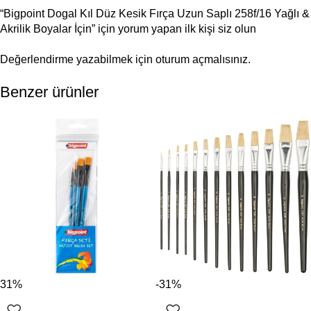
“Bigpoint Dogal Kıl Düz Kesik Fırça Uzun Saplı 258f/16 Yağlı &
Akrilik Boyalar İçin” için yorum yapan ilk kişi siz olun
Değerlendirme yazabilmek için
oturum açmalısınız
.
Benzer ürünler
-31%
-31%