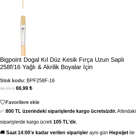
Bigpoint Dogal Kıl Düz Kesik Fırça Uzun Saplı
258f/16 Yağlı & Akrilik Boyalar İçin
Stok kodu:
BPF258F-16
66,99
₺
96,99
₺
Favorilere ekle
✅
800 TL üzerindeki siparişlerde kargo ücretsizdir.
Altındaki
siparişlerde kargo ücreti
105 TL’dir.
🚚
Saat 14:00’e kadar verilen siparişler
aynı gün
Hepsijet
ile