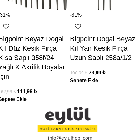
-31%
-31%
Bigpoint Beyaz Dogal
Bigpoint Dogal Beyaz
Kıl Düz Kesik Fırça
Kıl Yan Kesik Fırça
Kısa Saplı 358f/24
Uzun Saplı 258a/1/2
Yağlı & Akrilik Boyalar
73,99
₺
106,99
₺
İçin
Sepete Ekle
111,99
₺
162,99
₺
Sepete Ekle
info@eylulhobi.com