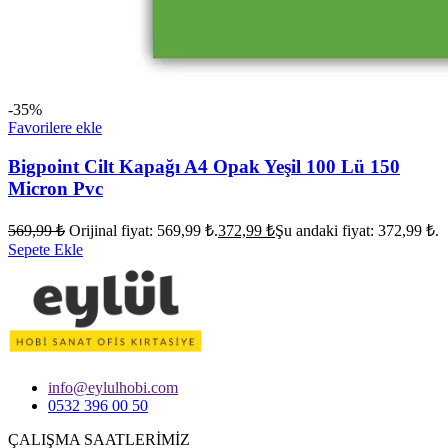
-35%
Favorilere ekle
Bigpoint Cilt Kapağı A4 Opak Yeşil 100 Lü 150
Micron Pvc
569,99
₺
Orijinal fiyat: 569,99 ₺.
372,99
₺
Şu andaki fiyat: 372,99 ₺.
Sepete Ekle
info@eylulhobi.com
0532 396 00 50
ÇALIŞMA SAATLERİMİZ