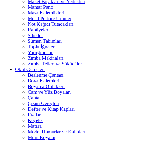
Maket Bıçakları ve Yedekleri
Mantar Pano
Masa Kalemlikleri
Metal Perfore Ürünler
Not Kağıdı Tutacakları
Raptiyeler
Siliciler
Sümen Takımları
Toplu İğneler
Yapıştırıcılar
Zımba Makinaları
Zımba Telleri ve Sökücüler
Okul Gereçleri
Beslenme Çantası
Boya Kalemleri
Boyama Önlükleri
Cam ve Yüz Boyaları
Çanta
Çizim Gereçleri
Defter ve Kitap Kapları
Evalar
Keçeler
Matara
Model Hamurlar ve Kalıpları
Mum Boyalar