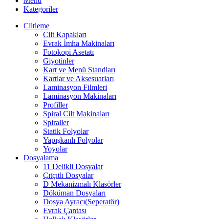
Menü
Kategoriler
Ciltleme
Cilt Kapakları
Evrak İmha Makinaları
Fotokopi Asetatı
Giyotinler
Kart ve Menü Standları
Kartlar ve Aksesuarları
Laminasyon Filmleri
Laminasyon Makinaları
Profiller
Spiral Cilt Makinaları
Spiraller
Statik Folyolar
Yapışkanlı Folyolar
Yoyolar
Dosyalama
11 Delikli Dosyalar
Çıtçıtlı Dosyalar
D Mekanizmalı Klasörler
Döküman Dosyaları
Dosya Ayracı(Seperatör)
Evrak Çantası