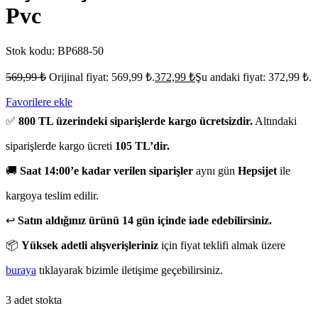
Pvc
Stok kodu:
BP688-50
569,99
₺
Orijinal fiyat: 569,99 ₺.
372,99
₺
Şu andaki fiyat: 372,99 ₺.
Favorilere ekle
✅
800 TL üzerindeki siparişlerde kargo ücretsizdir.
Altındaki
siparişlerde kargo ücreti
105 TL’dir.
🚚
Saat 14:00’e kadar verilen siparişler
aynı gün
Hepsijet
ile
kargoya teslim edilir.
↩️
Satın aldığınız ürünü 14 gün içinde iade edebilirsiniz.
📦
Yüksek adetli alışverişleriniz
için fiyat teklifi almak üzere
buraya
tıklayarak bizimle iletişime geçebilirsiniz.
3 adet stokta