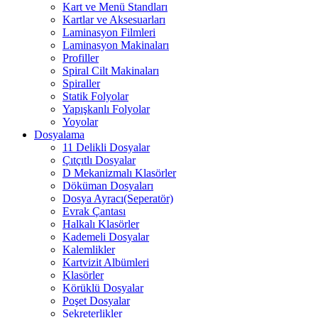
Kart ve Menü Standları
Kartlar ve Aksesuarları
Laminasyon Filmleri
Laminasyon Makinaları
Profiller
Spiral Cilt Makinaları
Spiraller
Statik Folyolar
Yapışkanlı Folyolar
Yoyolar
Dosyalama
11 Delikli Dosyalar
Çıtçıtlı Dosyalar
D Mekanizmalı Klasörler
Döküman Dosyaları
Dosya Ayracı(Seperatör)
Evrak Çantası
Halkalı Klasörler
Kademeli Dosyalar
Kalemlikler
Kartvizit Albümleri
Klasörler
Körüklü Dosyalar
Poşet Dosyalar
Sekreterlikler