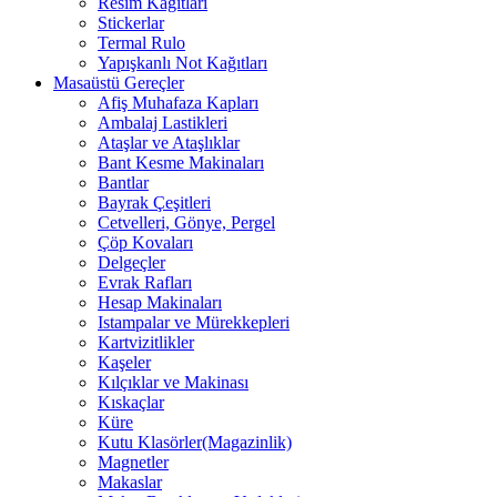
Resim Kağıtları
Stickerlar
Termal Rulo
Yapışkanlı Not Kağıtları
Masaüstü Gereçler
Afiş Muhafaza Kapları
Ambalaj Lastikleri
Ataşlar ve Ataşlıklar
Bant Kesme Makinaları
Bantlar
Bayrak Çeşitleri
Cetvelleri, Gönye, Pergel
Çöp Kovaları
Delgeçler
Evrak Rafları
Hesap Makinaları
Istampalar ve Mürekkepleri
Kartvizitlikler
Kaşeler
Kılçıklar ve Makinası
Kıskaçlar
Küre
Kutu Klasörler(Magazinlik)
Magnetler
Makaslar