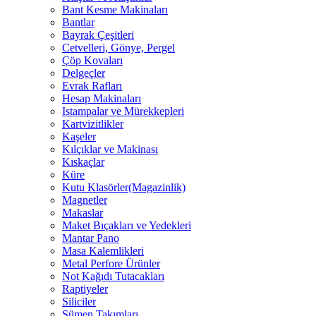
Bant Kesme Makinaları
Bantlar
Bayrak Çeşitleri
Cetvelleri, Gönye, Pergel
Çöp Kovaları
Delgeçler
Evrak Rafları
Hesap Makinaları
Istampalar ve Mürekkepleri
Kartvizitlikler
Kaşeler
Kılçıklar ve Makinası
Kıskaçlar
Küre
Kutu Klasörler(Magazinlik)
Magnetler
Makaslar
Maket Bıçakları ve Yedekleri
Mantar Pano
Masa Kalemlikleri
Metal Perfore Ürünler
Not Kağıdı Tutacakları
Raptiyeler
Siliciler
Sümen Takımları