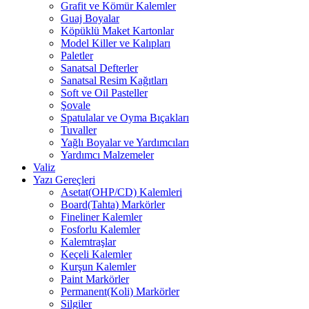
Grafit ve Kömür Kalemler
Guaj Boyalar
Köpüklü Maket Kartonlar
Model Killer ve Kalıpları
Paletler
Sanatsal Defterler
Sanatsal Resim Kağıtları
Soft ve Oil Pasteller
Şovale
Spatulalar ve Oyma Bıçakları
Tuvaller
Yağlı Boyalar ve Yardımcıları
Yardımcı Malzemeler
Valiz
Yazı Gereçleri
Asetat(OHP/CD) Kalemleri
Board(Tahta) Markörler
Fineliner Kalemler
Fosforlu Kalemler
Kalemtraşlar
Keçeli Kalemler
Kurşun Kalemler
Paint Markörler
Permanent(Koli) Markörler
Silgiler