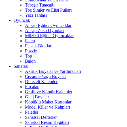
Tebeşir Tutacağı
Toz Simler ve Elişi Pulları
Yazı Tahtası
Oyuncak
Ahşap Eğitici Oyuncaklar
Ahşap Zeka Oyunları
Müzikli Eğitici Oyuncaklar
Paten
Plastik Bloklar
Puzzle
Top
Balon
Sanatsal
Akrilik Boyalar ve Yardımcıları
Cezanne Yağlı Boyalar
Dereceli Kalemler
Fırçalar
Grafit ve Kömür Kalemler
Guaj Boyalar
Köpüklü Maket Kartonlar
Model Killer ve Kalıpları
Paletler
Sanatsal Defterler
Sanatsal Resim Kağıtları