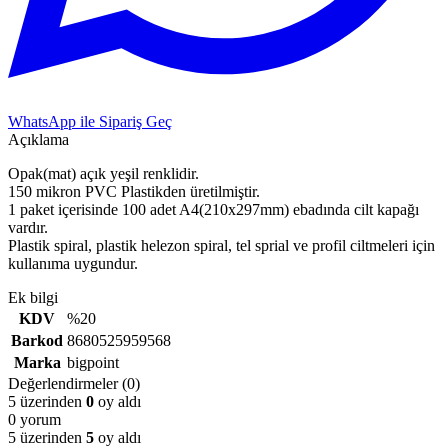
WhatsApp ile Sipariş Geç
Açıklama
Opak(mat) açık yeşil renklidir.
150 mikron PVC Plastikden üretilmiştir.
1 paket içerisinde 100 adet A4(210x297mm) ebadında cilt kapağı
vardır.
Plastik spiral, plastik helezon spiral, tel sprial ve profil ciltmeleri için
kullanıma uygundur.
Ek bilgi
KDV
%20
Barkod
8680525959568
Marka
bigpoint
Değerlendirmeler (0)
5 üzerinden
0
oy aldı
0 yorum
5 üzerinden
5
oy aldı