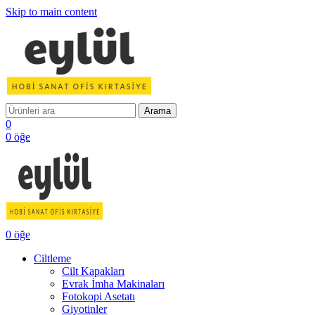
Skip to main content
Arama
0
0
öğe
0
öğe
Ciltleme
Cilt Kapakları
Evrak İmha Makinaları
Fotokopi Asetatı
Giyotinler