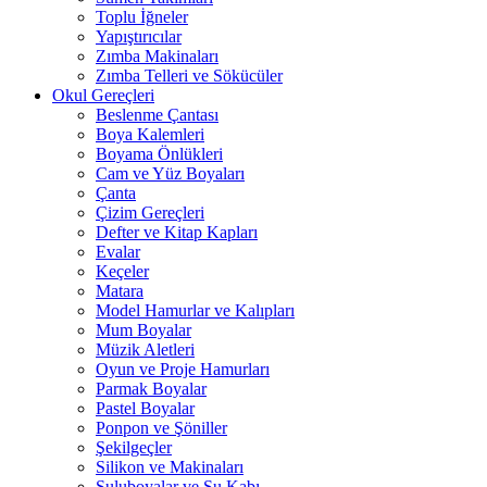
Toplu İğneler
Yapıştırıcılar
Zımba Makinaları
Zımba Telleri ve Sökücüler
Okul Gereçleri
Beslenme Çantası
Boya Kalemleri
Boyama Önlükleri
Cam ve Yüz Boyaları
Çanta
Çizim Gereçleri
Defter ve Kitap Kapları
Evalar
Keçeler
Matara
Model Hamurlar ve Kalıpları
Mum Boyalar
Müzik Aletleri
Oyun ve Proje Hamurları
Parmak Boyalar
Pastel Boyalar
Ponpon ve Şöniller
Şekilgeçler
Silikon ve Makinaları
Suluboyalar ve Su Kabı