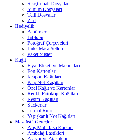
Sıkıştırmalı Dosyalar
Sunum Dosyaları
Telli Dosyalar
Zarf
Hediyelik
Albümler
Biblolar
Fotoğraf Çerçeveleri
Lüks Masa Setleri
Paket Süsler
Kağıt
Fiyat Etiketi ve Makinaları
Fon Kartonları
Krapon Kağıtları
Küp Not Kağıtları
Özel Kağıt ve Kartonlar
Renkli Fotokopi Kağıtları
Resim Kağıtları
Stickerlar
Termal Rulo
Yapışkanlı Not Kağıtları
Masaüstü Gereçler
Afiş Muhafaza Kapları
Ambalaj Lastikleri
Ataşlar ve Ataşlıklar