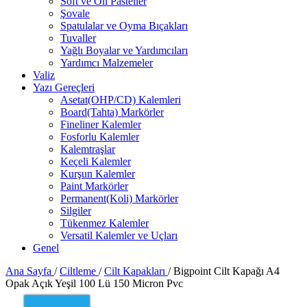
Soft ve Oil Pasteller
Şovale
Spatulalar ve Oyma Bıçakları
Tuvaller
Yağlı Boyalar ve Yardımcıları
Yardımcı Malzemeler
Valiz
Yazı Gereçleri
Asetat(OHP/CD) Kalemleri
Board(Tahta) Markörler
Fineliner Kalemler
Fosforlu Kalemler
Kalemtraşlar
Keçeli Kalemler
Kurşun Kalemler
Paint Markörler
Permanent(Koli) Markörler
Silgiler
Tükenmez Kalemler
Versatil Kalemler ve Uçları
Genel
Ana Sayfa
/
Ciltleme
/
Cilt Kapakları
/
Bigpoint Cilt Kapağı A4
Opak Açık Yeşil 100 Lü 150 Micron Pvc