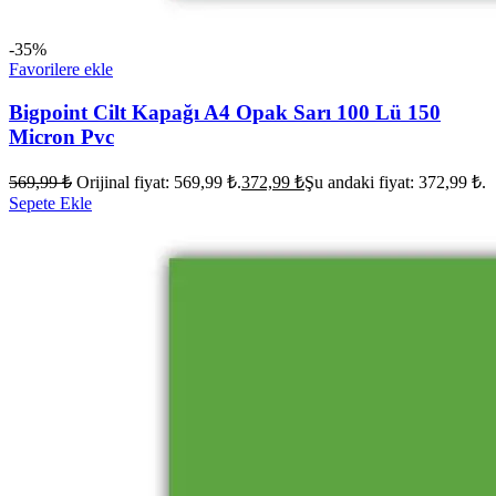
-35%
Favorilere ekle
Bigpoint Cilt Kapağı A4 Opak Sarı 100 Lü 150
Micron Pvc
569,99
₺
Orijinal fiyat: 569,99 ₺.
372,99
₺
Şu andaki fiyat: 372,99 ₺.
Sepete Ekle