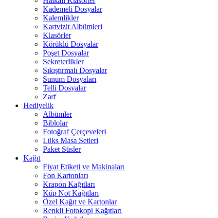
Halkalı Klasörler
Kademeli Dosyalar
Kalemlikler
Kartvizit Albümleri
Klasörler
Körüklü Dosyalar
Poşet Dosyalar
Sekreterlikler
Sıkıştırmalı Dosyalar
Sunum Dosyaları
Telli Dosyalar
Zarf
Hediyelik
Albümler
Biblolar
Fotoğraf Çerçeveleri
Lüks Masa Setleri
Paket Süsler
Kağıt
Fiyat Etiketi ve Makinaları
Fon Kartonları
Krapon Kağıtları
Küp Not Kağıtları
Özel Kağıt ve Kartonlar
Renkli Fotokopi Kağıtları