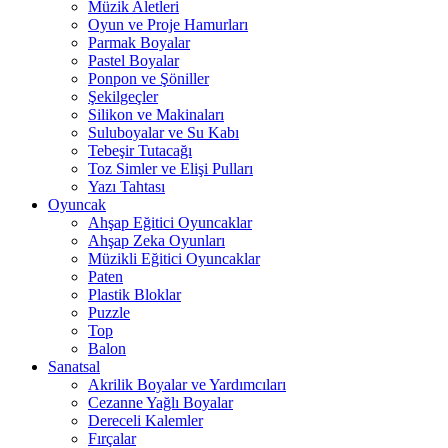
Müzik Aletleri
Oyun ve Proje Hamurları
Parmak Boyalar
Pastel Boyalar
Ponpon ve Şöniller
Şekilgeçler
Silikon ve Makinaları
Suluboyalar ve Su Kabı
Tebeşir Tutacağı
Toz Simler ve Elişi Pulları
Yazı Tahtası
Oyuncak
Ahşap Eğitici Oyuncaklar
Ahşap Zeka Oyunları
Müzikli Eğitici Oyuncaklar
Paten
Plastik Bloklar
Puzzle
Top
Balon
Sanatsal
Akrilik Boyalar ve Yardımcıları
Cezanne Yağlı Boyalar
Dereceli Kalemler
Fırçalar