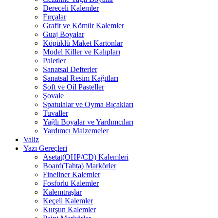
Dereceli Kalemler
Fırçalar
Grafit ve Kömür Kalemler
Guaj Boyalar
Köpüklü Maket Kartonlar
Model Killer ve Kalıpları
Paletler
Sanatsal Defterler
Sanatsal Resim Kağıtları
Soft ve Oil Pasteller
Şovale
Spatulalar ve Oyma Bıçakları
Tuvaller
Yağlı Boyalar ve Yardımcıları
Yardımcı Malzemeler
Valiz
Yazı Gereçleri
Asetat(OHP/CD) Kalemleri
Board(Tahta) Markörler
Fineliner Kalemler
Fosforlu Kalemler
Kalemtraşlar
Keçeli Kalemler
Kurşun Kalemler