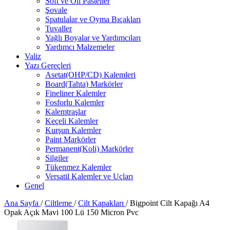
Soft ve Oil Pasteller
Şovale
Spatulalar ve Oyma Bıçakları
Tuvaller
Yağlı Boyalar ve Yardımcıları
Yardımcı Malzemeler
Valiz
Yazı Gereçleri
Asetat(OHP/CD) Kalemleri
Board(Tahta) Markörler
Fineliner Kalemler
Fosforlu Kalemler
Kalemtraşlar
Keçeli Kalemler
Kurşun Kalemler
Paint Markörler
Permanent(Koli) Markörler
Silgiler
Tükenmez Kalemler
Versatil Kalemler ve Uçları
Genel
Ana Sayfa
/
Ciltleme
/
Cilt Kapakları
/
Bigpoint Cilt Kapağı A4
Opak Açık Mavi 100 Lü 150 Micron Pvc