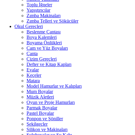
Toplu İğneler
Yapıştırıcılar
Zımba Makinaları
Zımba Telleri ve Sökücüler
Okul Gereçleri
Beslenme Çantası
Boya Kalemleri
Boyama Önlükleri
Cam ve Yüz Boyaları
Çanta
Çizim Gereçleri
Defter ve Kitap Kapları
Evalar
Keçeler
Matara
Model Hamurlar ve Kalıpları
Mum Boyalar
Müzik Aletleri
Oyun ve Proje Hamurları
Parmak Boyalar
Pastel Boyalar
Ponpon ve Şöniller
Şekilgeçler
Silikon ve Makinaları
Suluboyalar ve Su Kabı