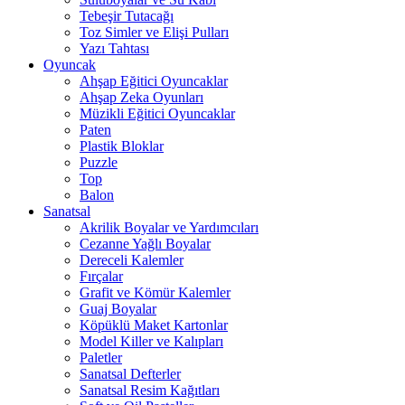
Tebeşir Tutacağı
Toz Simler ve Elişi Pulları
Yazı Tahtası
Oyuncak
Ahşap Eğitici Oyuncaklar
Ahşap Zeka Oyunları
Müzikli Eğitici Oyuncaklar
Paten
Plastik Bloklar
Puzzle
Top
Balon
Sanatsal
Akrilik Boyalar ve Yardımcıları
Cezanne Yağlı Boyalar
Dereceli Kalemler
Fırçalar
Grafit ve Kömür Kalemler
Guaj Boyalar
Köpüklü Maket Kartonlar
Model Killer ve Kalıpları
Paletler
Sanatsal Defterler
Sanatsal Resim Kağıtları