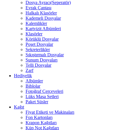
Dosya Ayracı(Seperatör)
Evrak Çantası
Halkalı Klasörler
Kademeli Dosyalar
Kalemlikler
Kartvizit Albümleri
Klasörler
Körüklü Dosyalar
Poşet Dosyalar
Sekreterlikler
Sıkıştırmalı Dosyalar
Sunum Dosyaları
Telli Dosyalar
Zarf
Hediyelik
Albümler
Biblolar
Fotoğraf Çerçeveleri
Lüks Masa Setleri
Paket Süsler
Kağıt
Fiyat Etiketi ve Makinaları
Fon Kartonları
Krapon Kağıtları
Küp Not Kağıtları