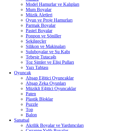
Model Hamurlar ve Kalıpları
Mum Boyalar
Müzik Aletleri
Oyun ve Proje Hamurları
Parmak Boyalar
Pastel Boyalar
Ponpon ve Şöniller
Şekilgeçler
Silikon ve Makinaları
Suluboyalar ve Su Kabı
Tebeşir Tutacağı
Toz Simler ve Elişi Pulları
Yazı Tahtası
Oyuncak
Ahşap Eğitici Oyuncaklar
Ahşap Zeka Oyunları
Müzikli Eğitici Oyuncaklar
Paten
Plastik Bloklar
Puzzle
Top
Balon
Sanatsal
Akrilik Boyalar ve Yardımcıları
Cezanne Yağlı Boyalar