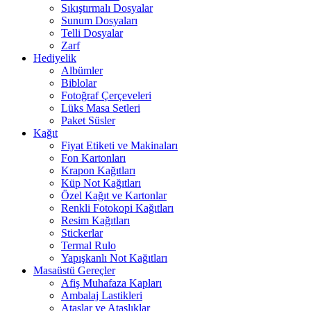
Sıkıştırmalı Dosyalar
Sunum Dosyaları
Telli Dosyalar
Zarf
Hediyelik
Albümler
Biblolar
Fotoğraf Çerçeveleri
Lüks Masa Setleri
Paket Süsler
Kağıt
Fiyat Etiketi ve Makinaları
Fon Kartonları
Krapon Kağıtları
Küp Not Kağıtları
Özel Kağıt ve Kartonlar
Renkli Fotokopi Kağıtları
Resim Kağıtları
Stickerlar
Termal Rulo
Yapışkanlı Not Kağıtları
Masaüstü Gereçler
Afiş Muhafaza Kapları
Ambalaj Lastikleri
Ataşlar ve Ataşlıklar