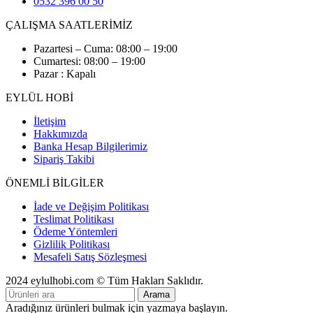
0532 396 00 50
ÇALIŞMA SAATLERİMİZ
Pazartesi – Cuma: 08:00 – 19:00
Cumartesi: 08:00 – 19:00
Pazar : Kapalı
EYLÜL HOBİ
İletişim
Hakkımızda
Banka Hesap Bilgilerimiz
Sipariş Takibi
ÖNEMLİ BİLGİLER
İade ve Değişim Politikası
Teslimat Politikası
Ödeme Yöntemleri
Gizlilik Politikası
Mesafeli Satış Sözleşmesi
2024 eylulhobi.com © Tüm Hakları Saklıdır.
Arama
Aradığınız ürünleri bulmak için yazmaya başlayın.