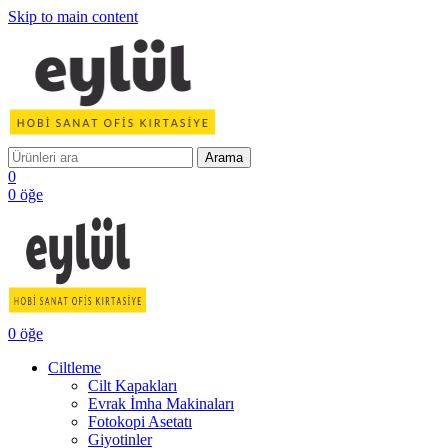
Skip to main content
Arama
0
0
öğe
0
öğe
Ciltleme
Cilt Kapakları
Evrak İmha Makinaları
Fotokopi Asetatı
Giyotinler