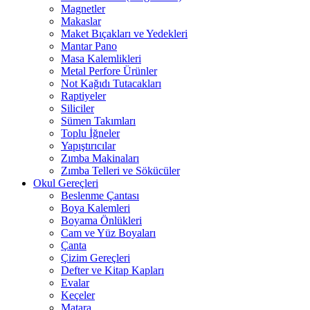
Magnetler
Makaslar
Maket Bıçakları ve Yedekleri
Mantar Pano
Masa Kalemlikleri
Metal Perfore Ürünler
Not Kağıdı Tutacakları
Raptiyeler
Siliciler
Sümen Takımları
Toplu İğneler
Yapıştırıcılar
Zımba Makinaları
Zımba Telleri ve Sökücüler
Okul Gereçleri
Beslenme Çantası
Boya Kalemleri
Boyama Önlükleri
Cam ve Yüz Boyaları
Çanta
Çizim Gereçleri
Defter ve Kitap Kapları
Evalar
Keçeler
Matara