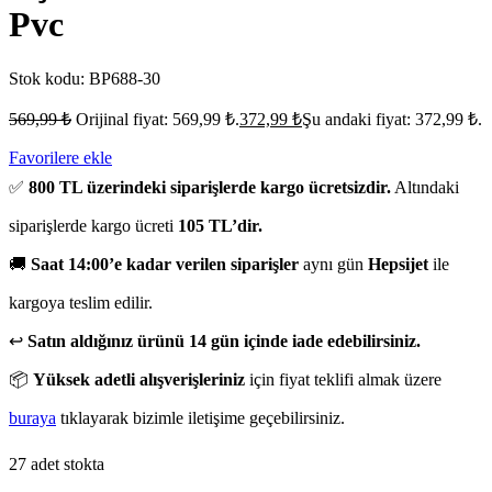
Pvc
Stok kodu:
BP688-30
569,99
₺
Orijinal fiyat: 569,99 ₺.
372,99
₺
Şu andaki fiyat: 372,99 ₺.
Favorilere ekle
✅
800 TL üzerindeki siparişlerde kargo ücretsizdir.
Altındaki
siparişlerde kargo ücreti
105 TL’dir.
🚚
Saat 14:00’e kadar verilen siparişler
aynı gün
Hepsijet
ile
kargoya teslim edilir.
↩️
Satın aldığınız ürünü 14 gün içinde iade edebilirsiniz.
📦
Yüksek adetli alışverişleriniz
için fiyat teklifi almak üzere
buraya
tıklayarak bizimle iletişime geçebilirsiniz.
27 adet stokta