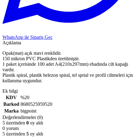
WhatsApp ile Sipariş Geç
Açıklama
Opak(mat) açık mavi renklidir.
150 mikron PVC Plastikden üretilmiştir.
1 paket içerisinde 100 adet A4(210x297mm) ebadında cilt kapağı
vardır.
Plastik spiral, plastik helezon spiral, tel sprial ve profil ciltmeleri için
kullanıma uygundur.
Ek bilgi
KDV
%20
Barkod
8680525959520
Marka
bigpoint
Değerlendirmeler (0)
5 üzerinden
0
oy aldı
0 yorum
5 üzerinden
5
oy aldı