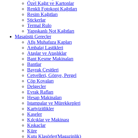
Özel Kağıt ve Kartonlar
Renkli Fotokopi Kağıtları
Resim Kağıtları
Stickerlar
Termal Rulo
Yapışkanlı Not Kağıtları
Masaüstü Gereçler
Afiş Muhafaza Kapları
Ambalaj Lastikleri
Ataşlar ve Ataşlıklar
Bant Kesme Makinaları
Bantlar
Bayrak Çeşitleri
Cetvelleri, Gönye, Pergel
Çöp Kovaları
Delgeçler
Evrak Rafları
Hesap Makinaları
Istampalar ve Mürekkepleri
Kartvizitlikler
Kaşeler
Kılçıklar ve Makinası
Kıskaçlar
Küre
Kutu Klasörler(Magazinlik)