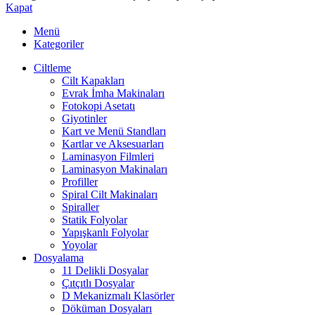
Kapat
Menü
Kategoriler
Ciltleme
Cilt Kapakları
Evrak İmha Makinaları
Fotokopi Asetatı
Giyotinler
Kart ve Menü Standları
Kartlar ve Aksesuarları
Laminasyon Filmleri
Laminasyon Makinaları
Profiller
Spiral Cilt Makinaları
Spiraller
Statik Folyolar
Yapışkanlı Folyolar
Yoyolar
Dosyalama
11 Delikli Dosyalar
Çıtçıtlı Dosyalar
D Mekanizmalı Klasörler
Döküman Dosyaları