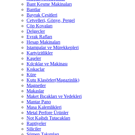
Bant Kesme Makinaları
Bantlar
Bayrak Çeşitleri
Cetvelleri, Gönye, Pergel
Çöp Kovaları
Delgeçler
Evrak Rafları
Hesap Makinaları
Istampalar ve Mürekkepleri
Kartvizitlikler
Kaşeler
Kılçıklar ve Makinası
Kıskaçlar
Küre
Kutu Klasörler(Magazinlik)
Magnetler
Makaslar
Maket Bıçakları ve Yedekleri
Mantar Pano
Masa Kalemlikleri
Metal Perfore Ürünler
Not Kağıdı Tutacakları
Raptiyeler
Siliciler
Sümen Takımları