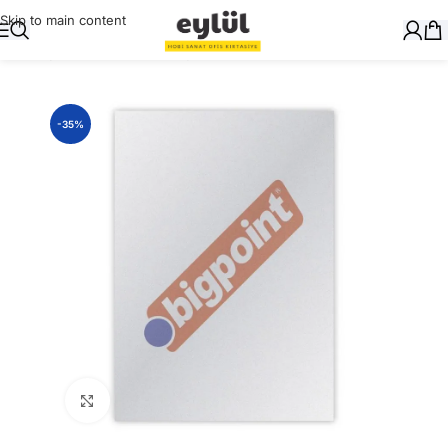
Skip to main content
Ana Sayfa
/
Ciltleme
/
Cilt Kapakları
-35%
Büyütmek için tıklayın