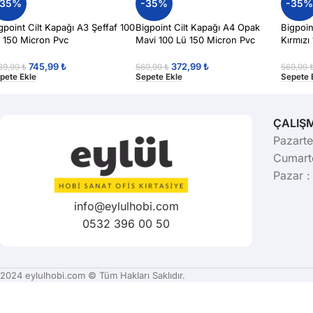
-35%
-35%
-35
gpoint Cilt Kapağı A3 Şeffaf 100
Bigpoint Cilt Kapağı A4 Opak
Bigpoin
 150 Micron Pvc
Mavi 100 Lü 150 Micron Pvc
Kırmızı
745,99
₺
372,99
₺
139,99
₺
569,99
₺
569,99
pete Ekle
Sepete Ekle
Sepete 
ÇALIŞ
Pazarte
Cumarte
Pazar :
info@eylulhobi.com
0532 396 00 50
2024 eylulhobi.com © Tüm Hakları Saklıdır.