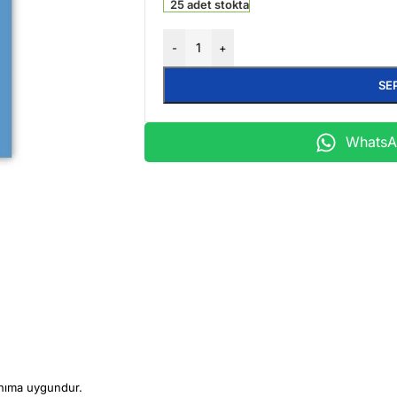
25 adet stokta
-
+
SE
WhatsAp
llanıma uygundur.