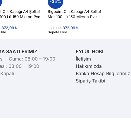
%
-35%
t Cilt Kapağı A4 Şeffaf
Bigpoint Cilt Kapağı A4 Seffaf
 100 Lü 150 Micron Pvc
Mor 100 Lü 150 Micron Pvc
372,99
₺
372,99
₺
₺
569,99
₺
Ekle
Sepete Ekle
MA SAATLERİMİZ
EYLÜL HOBİ
si – Cuma: 08:00 – 19:00
İletişim
si: 08:00 – 19:00
Hakkımızda
 Kapalı
Banka Hesap Bilgilerimiz
Sipariş Takibi