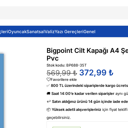
leri
Oyuncak
Sanatsal
Valiz
Yazı Gereçleri
Genel
af Mavi 100 Lü 150 Micron Pvc
Bigpoint Cilt Kapağı A4 Ş
Pvc
Stok kodu:
BP688-35T
372,99
₺
569,99
₺
Favorilere ekle
✅
800 TL üzerindeki siparişlerde kargo ücretsi
🚚
Saat 14:00’e kadar verilen siparişler
aynı g
↩️
Satın aldığınız ürünü 14 gün içinde iade edeb
📦
Yüksek adetli alışverişleriniz
için fiyat tekli
geçebilirsiniz.