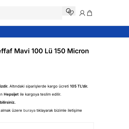
effaf Mavi 100 Lü 150 Micron
zdir.
Altındaki siparişlerde kargo ücreti
105 TL’dir.
ün
Hepsijet
ile kargoya teslim edilir.
ilirsiniz.
fi almak üzere
buraya
tıklayarak bizimle iletişime