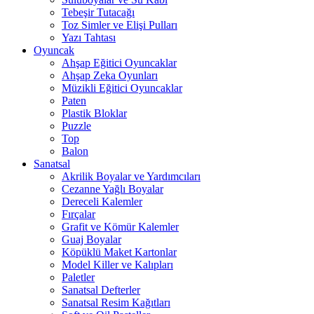
Tebeşir Tutacağı
Toz Simler ve Elişi Pulları
Yazı Tahtası
Oyuncak
Ahşap Eğitici Oyuncaklar
Ahşap Zeka Oyunları
Müzikli Eğitici Oyuncaklar
Paten
Plastik Bloklar
Puzzle
Top
Balon
Sanatsal
Akrilik Boyalar ve Yardımcıları
Cezanne Yağlı Boyalar
Dereceli Kalemler
Fırçalar
Grafit ve Kömür Kalemler
Guaj Boyalar
Köpüklü Maket Kartonlar
Model Killer ve Kalıpları
Paletler
Sanatsal Defterler
Sanatsal Resim Kağıtları