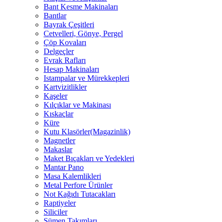
Bant Kesme Makinaları
Bantlar
Bayrak Çeşitleri
Cetvelleri, Gönye, Pergel
Çöp Kovaları
Delgeçler
Evrak Rafları
Hesap Makinaları
Istampalar ve Mürekkepleri
Kartvizitlikler
Kaşeler
Kılçıklar ve Makinası
Kıskaçlar
Küre
Kutu Klasörler(Magazinlik)
Magnetler
Makaslar
Maket Bıçakları ve Yedekleri
Mantar Pano
Masa Kalemlikleri
Metal Perfore Ürünler
Not Kağıdı Tutacakları
Raptiyeler
Siliciler
Sümen Takımları