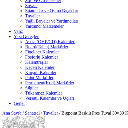
Soft ve Oil Pasteller
Şovale
Spatulalar ve Oyma Bıçakları
Tuvaller
Yağlı Boyalar ve Yardımcıları
Yardımcı Malzemeler
Valiz
Yazı Gereçleri
Asetat(OHP/CD) Kalemleri
Board(Tahta) Markörler
Fineliner Kalemler
Fosforlu Kalemler
Kalemtraşlar
Keçeli Kalemler
Kurşun Kalemler
Paint Markörler
Permanent(Koli) Markörler
Silgiler
Tükenmez Kalemler
Versatil Kalemler ve Uçları
Genel
Ana Sayfa
/
Sanatsal
/
Tuvaller
/
Bigpoint Baskılı Pres Tuval 30×30 