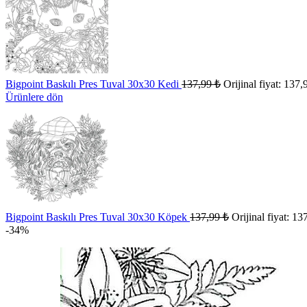
Bigpoint Baskılı Pres Tuval 30x30 Kedi
137,99
₺
Orijinal fiyat: 137,
Ürünlere dön
Bigpoint Baskılı Pres Tuval 30x30 Köpek
137,99
₺
Orijinal fiyat: 13
-34%