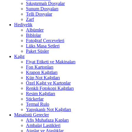
Sıkıştırmalı Dosyalar
Sunum Dosyaları
Telli Dosyalar
Zarf
Hediyelik
Albümler
Biblolar
Fotoğraf Çerçeveleri
Lüks Masa Setleri
Paket Süsler
Kağıt
Fiyat Etiketi ve Makinaları
Fon Kartonları
Krapon Kağıtları
Küp Not Kağıtları
Özel Kağıt ve Kartonlar
Renkli Fotokopi Kağıtları
Resim Kağıtları
Stickerlar
Termal Rulo
Yapışkanlı Not Kağıtları
Masaüstü Gereçler
Afiş Muhafaza Kapları
Ambalaj Lastikleri
Ataşlar ve Ataşlıklar