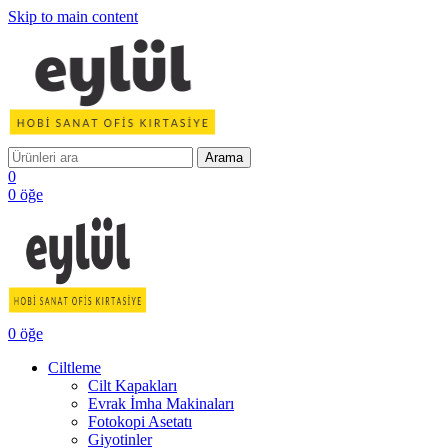
Skip to main content
Arama
0
0
öğe
0
öğe
Ciltleme
Cilt Kapakları
Evrak İmha Makinaları
Fotokopi Asetatı
Giyotinler