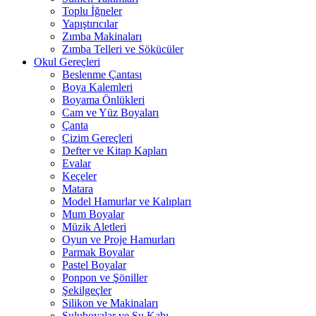
Toplu İğneler
Yapıştırıcılar
Zımba Makinaları
Zımba Telleri ve Sökücüler
Okul Gereçleri
Beslenme Çantası
Boya Kalemleri
Boyama Önlükleri
Cam ve Yüz Boyaları
Çanta
Çizim Gereçleri
Defter ve Kitap Kapları
Evalar
Keçeler
Matara
Model Hamurlar ve Kalıpları
Mum Boyalar
Müzik Aletleri
Oyun ve Proje Hamurları
Parmak Boyalar
Pastel Boyalar
Ponpon ve Şöniller
Şekilgeçler
Silikon ve Makinaları
Suluboyalar ve Su Kabı