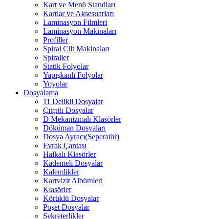
Kart ve Menü Standları
Kartlar ve Aksesuarları
Laminasyon Filmleri
Laminasyon Makinaları
Profiller
Spiral Cilt Makinaları
Spiraller
Statik Folyolar
Yapışkanlı Folyolar
Yoyolar
Dosyalama
11 Delikli Dosyalar
Çıtçıtlı Dosyalar
D Mekanizmalı Klasörler
Döküman Dosyaları
Dosya Ayracı(Seperatör)
Evrak Çantası
Halkalı Klasörler
Kademeli Dosyalar
Kalemlikler
Kartvizit Albümleri
Klasörler
Körüklü Dosyalar
Poşet Dosyalar
Sekreterlikler