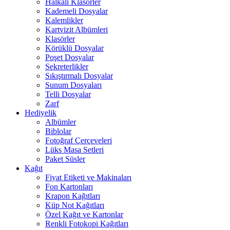
Halkalı Klasörler
Kademeli Dosyalar
Kalemlikler
Kartvizit Albümleri
Klasörler
Körüklü Dosyalar
Poşet Dosyalar
Sekreterlikler
Sıkıştırmalı Dosyalar
Sunum Dosyaları
Telli Dosyalar
Zarf
Hediyelik
Albümler
Biblolar
Fotoğraf Çerçeveleri
Lüks Masa Setleri
Paket Süsler
Kağıt
Fiyat Etiketi ve Makinaları
Fon Kartonları
Krapon Kağıtları
Küp Not Kağıtları
Özel Kağıt ve Kartonlar
Renkli Fotokopi Kağıtları