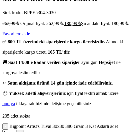
Stok kodu:
BPPE5304-3030
262,99
₺
Orijinal fiyat: 262,99 ₺.
180,99
₺
Şu andaki fiyat: 180,99 ₺.
Favorilere ekle
✅
800 TL üzerindeki siparişlerde kargo ücretsizdir.
Altındaki
siparişlerde kargo ücreti
105 TL’dir.
🚚
Saat 14:00’e kadar verilen siparişler
aynı gün
Hepsijet
ile
kargoya teslim edilir.
↩️
Satın aldığınız ürünü 14 gün içinde iade edebilirsiniz.
📦
Yüksek adetli alışverişleriniz
için fiyat teklifi almak üzere
buraya
tıklayarak bizimle iletişime geçebilirsiniz.
205 adet stokta
Bigpoint Artıst's Tuval 30x30 380 Gram 3 Kat Astarlı adet
-