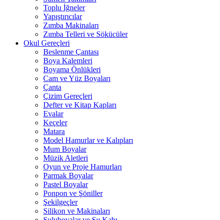
Toplu İğneler
Yapıştırıcılar
Zımba Makinaları
Zımba Telleri ve Sökücüler
Okul Gereçleri
Beslenme Çantası
Boya Kalemleri
Boyama Önlükleri
Cam ve Yüz Boyaları
Çanta
Çizim Gereçleri
Defter ve Kitap Kapları
Evalar
Keçeler
Matara
Model Hamurlar ve Kalıpları
Mum Boyalar
Müzik Aletleri
Oyun ve Proje Hamurları
Parmak Boyalar
Pastel Boyalar
Ponpon ve Şöniller
Şekilgeçler
Silikon ve Makinaları
Suluboyalar ve Su Kabı