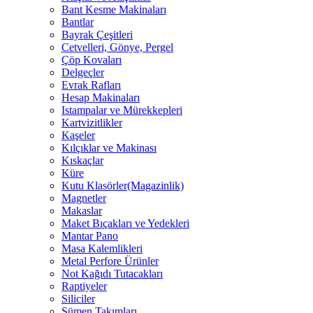
Bant Kesme Makinaları
Bantlar
Bayrak Çeşitleri
Cetvelleri, Gönye, Pergel
Çöp Kovaları
Delgeçler
Evrak Rafları
Hesap Makinaları
Istampalar ve Mürekkepleri
Kartvizitlikler
Kaşeler
Kılçıklar ve Makinası
Kıskaçlar
Küre
Kutu Klasörler(Magazinlik)
Magnetler
Makaslar
Maket Bıçakları ve Yedekleri
Mantar Pano
Masa Kalemlikleri
Metal Perfore Ürünler
Not Kağıdı Tutacakları
Raptiyeler
Siliciler
Sümen Takımları