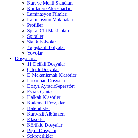
Kart ve Menü Standları
Kartlar ve Aksesuarları
Laminasyon Filmleri
Laminasyon Makinaları
Profiller
Spiral Cilt Makinaları
Spiraller
Statik Folyolar
Yapışkanlı Folyolar
Yoyolar
Dosyalama
11 Delikli Dosyalar
Çıtçıtlı Dosyalar
D Mekanizmalı Klasörler
Döküman Dosyaları
Dosya Ayracı(Seperatör)
Evrak Çantası
Halkalı Klasörler
Kademeli Dosyalar
Kalemlikler
Kartvizit Albümleri
Klasörler
Körüklü Dosyalar
Poşet Dosyalar
Sekreterlikler