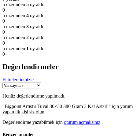
5 üzerinden
5
oy aldı
0
5 üzerinden
4
oy aldı
0
5 üzerinden
3
oy aldı
0
5 üzerinden
2
oy aldı
0
5 üzerinden
1
oy aldı
0
Değerlendirmeler
Filtreleri temizle
Henüz değerlendirme yapılmadı.
“Bigpoint Artıst’s Tuval 30×30 380 Gram 3 Kat Astarlı” için yorum
yapan ilk kişi siz olun
Değerlendirme yazabilmek için
oturum açmalısınız
.
Benzer ürünler