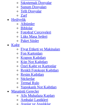
Sıkıştırmalı Dosyalar
Sunum Dosyaları
Telli Dosyalar
Zarf
Hediyelik
Albümler
Biblolar
Fotoğraf Çerçeveleri
Lüks Masa Setleri
Paket Süsler
Kağıt
Fiyat Etiketi ve Makinaları
Fon Kartonları
Krapon Kağıtları
Küp Not Kağıtları
Özel Kağıt ve Kartonlar
Renkli Fotokopi Kağıtları
Resim Kağıtları
Stickerlar
Termal Rulo
Yapışkanlı Not Kağıtları
Masaüstü Gereçler
Afiş Muhafaza Kapları
Ambalaj Lastikleri
Ataşlar ve Ataşlıklar