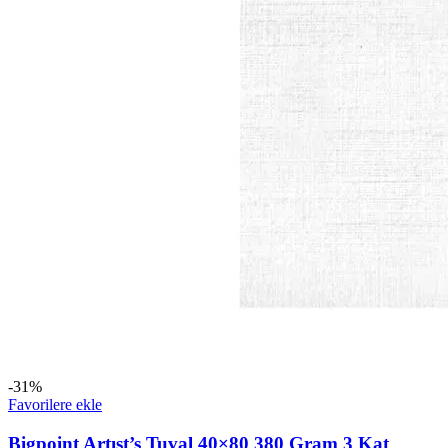
-31%
Favorilere ekle
Bigpoint Artıst’s Tuval 40×80 380 Gram 3 Kat