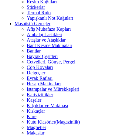
Resim Kağıtları
Stickerlar
Termal Rulo
Yapışkanlı Not Kağıtları
Masaüstü Gereçler
Afiş Muhafaza Kapları
Ambalaj Lastikleri
Ataşlar ve Ataşlıklar
Bant Kesme Makinaları
Bantlar
Bayrak Çeşitleri
Cetvelleri, Gönye, Pergel
Çöp Kovaları
Delgeçler
Evrak Rafları
Hesap Makinaları
Istampalar ve Mürekkepleri
Kartvizitlikler
Kaşeler
Kılçıklar ve Makinası
Kıskaçlar
Küre
Kutu Klasörler(Magazinlik)
Magnetler
Makaslar