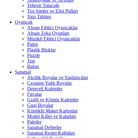
Tebeşir Tutacağı
Toz Simler ve Elişi Pulları
Yazı Tahtası
Oyuncak
Ahşap Eğitici Oyuncaklar
Ahşap Zeka Oyunları
Müzikli Eğitici Oyuncaklar
Paten
Plastik Bloklar
Puzzle
Top
Balon
Sanatsal
Akrilik Boyalar ve Yardımcıları
Cezanne Yağlı Boyalar
Dereceli Kalemler
Fırçalar
Grafit ve Kömür Kalemler
Guaj Boyalar
Köpüklü Maket Kartonlar
Model Killer ve Kalıpları
Paletler
Sanatsal Defterler
Sanatsal Resim Kağıtları