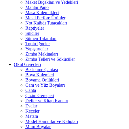
Maket Bıçakları ve Yedekleri
Mantar Pano
Masa Kalemlikleri
Metal Perfore Ürünler
Not Kağıdı Tutacakları
Raptiyeler
Siliciler
Sümen Takımları
Toplu İğneler
Yapıştırıcılar
Zımba Makinaları
Zımba Telleri ve Sökücüler
Okul Gereçleri
Beslenme Çantası
Boya Kalemleri
Boyama Önlükleri
Cam ve Yüz Boyaları
Çanta
Çizim Gereçleri
Defter ve Kitap Kapları
Evalar
Keçeler
Matara
Model Hamurlar ve Kalıpları
Mum Boyalar