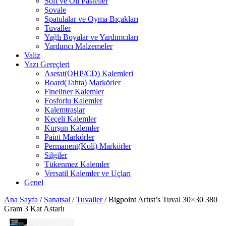
Soft ve Oil Pasteller
Şovale
Spatulalar ve Oyma Bıçakları
Tuvaller
Yağlı Boyalar ve Yardımcıları
Yardımcı Malzemeler
Valiz
Yazı Gereçleri
Asetat(OHP/CD) Kalemleri
Board(Tahta) Markörler
Fineliner Kalemler
Fosforlu Kalemler
Kalemtraşlar
Keçeli Kalemler
Kurşun Kalemler
Paint Markörler
Permanent(Koli) Markörler
Silgiler
Tükenmez Kalemler
Versatil Kalemler ve Uçları
Genel
Ana Sayfa
/
Sanatsal
/
Tuvaller
/
Bigpoint Artıst’s Tuval 30×30 380
Gram 3 Kat Astarlı