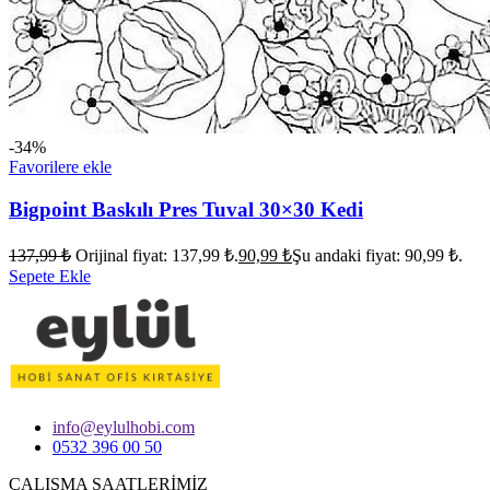
-34%
Favorilere ekle
Bigpoint Baskılı Pres Tuval 30×30 Kedi
137,99
₺
Orijinal fiyat: 137,99 ₺.
90,99
₺
Şu andaki fiyat: 90,99 ₺.
Sepete Ekle
info@eylulhobi.com
0532 396 00 50
ÇALIŞMA SAATLERİMİZ