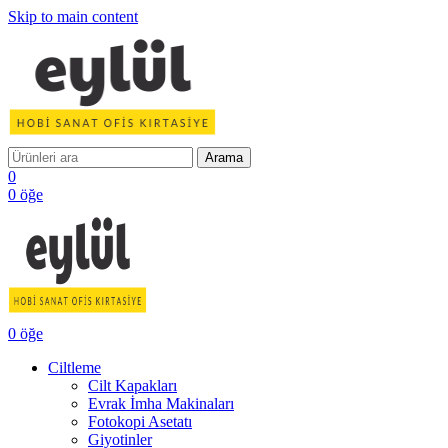
Skip to main content
Arama
0
0
öğe
0
öğe
Ciltleme
Cilt Kapakları
Evrak İmha Makinaları
Fotokopi Asetatı
Giyotinler