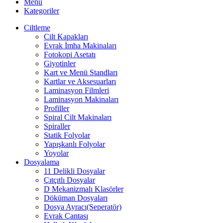
Menü
Kategoriler
Ciltleme
Cilt Kapakları
Evrak İmha Makinaları
Fotokopi Asetatı
Giyotinler
Kart ve Menü Standları
Kartlar ve Aksesuarları
Laminasyon Filmleri
Laminasyon Makinaları
Profiller
Spiral Cilt Makinaları
Spiraller
Statik Folyolar
Yapışkanlı Folyolar
Yoyolar
Dosyalama
11 Delikli Dosyalar
Çıtçıtlı Dosyalar
D Mekanizmalı Klasörler
Döküman Dosyaları
Dosya Ayracı(Seperatör)
Evrak Çantası