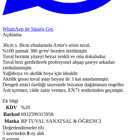
WhatsApp ile Sipariş Geç
Açıklama
30cm x 30cm ebatlarında Artist’s serisi tuval.
%100 pamuk 380 gr/m² bezden üretilmiştir.
Tuval bezinin yüzeyi beyaz renkli ve orta dokuludur.
Tuval bezi gerdirilerek profesyonel ahşap şaseye arkadan
zımbalanmıştır.
Yağlıboya ve akrilik boya için idealdir.
Akrilik gesso tuval astar boyası ile 3 kat astarlanmıştır.
Dengeli emici özelliği sayesinde boyanın dağılmasını engeller.
Asit içermez, cilde zarar vermez, EN71 testlerinden geçmiştir.
Ek bilgi
KDV
%20
Barkod
6932599315958
Marka
BP TUVAL SANATSAL & ÖĞRENCİ
Değerlendirmeler (0)
5 üzerinden
0
oy aldı
0 yorum