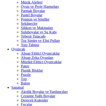
Müzik Aletleri
Oyun ve Proje Hamurları
Parmak Boyalar
Pastel Boyalar
Ponpon ve Şöniller
Şekilgeçler
Silikon ve Makinaları
Suluboyalar ve Su Kabı
Tebeşir Tutacağı
Toz Simler ve Elişi Pulları
Yazı Tahtası
Oyuncak
Ahşap Eğitici Oyuncaklar
Ahşap Zeka Oyunları
Müzikli Eğitici Oyuncaklar
Paten
Plastik Bloklar
Puzzle
Top
Balon
Sanatsal
Akrilik Boyalar ve Yardımcıları
Cezanne Yağlı Boyalar
Dereceli Kalemler
Fırçalar