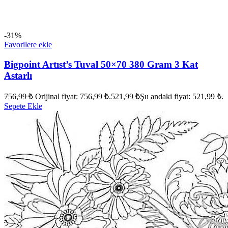
-31%
Favorilere ekle
Bigpoint Artıst’s Tuval 50×70 380 Gram 3 Kat
Astarlı
756,99
₺
Orijinal fiyat: 756,99 ₺.
521,99
₺
Şu andaki fiyat: 521,99 ₺.
Sepete Ekle