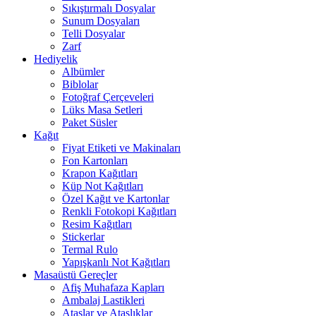
Sıkıştırmalı Dosyalar
Sunum Dosyaları
Telli Dosyalar
Zarf
Hediyelik
Albümler
Biblolar
Fotoğraf Çerçeveleri
Lüks Masa Setleri
Paket Süsler
Kağıt
Fiyat Etiketi ve Makinaları
Fon Kartonları
Krapon Kağıtları
Küp Not Kağıtları
Özel Kağıt ve Kartonlar
Renkli Fotokopi Kağıtları
Resim Kağıtları
Stickerlar
Termal Rulo
Yapışkanlı Not Kağıtları
Masaüstü Gereçler
Afiş Muhafaza Kapları
Ambalaj Lastikleri
Ataşlar ve Ataşlıklar