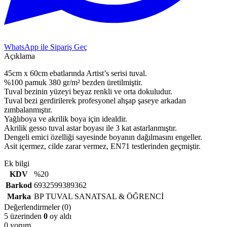
WhatsApp ile Sipariş Geç
Açıklama
45cm x 60cm ebatlarında Artist’s serisi tuval.
%100 pamuk 380 gr/m² bezden üretilmiştir.
Tuval bezinin yüzeyi beyaz renkli ve orta dokuludur.
Tuval bezi gerdirilerek profesyonel ahşap şaseye arkadan
zımbalanmıştır.
Yağlıboya ve akrilik boya için idealdir.
Akrilik gesso tuval astar boyası ile 3 kat astarlanmıştır.
Dengeli emici özelliği sayesinde boyanın dağılmasını engeller.
Asit içermez, cilde zarar vermez, EN71 testlerinden geçmiştir.
Ek bilgi
KDV
%20
Barkod
6932599389362
Marka
BP TUVAL SANATSAL & ÖĞRENCİ
Değerlendirmeler (0)
5 üzerinden
0
oy aldı
0 yorum