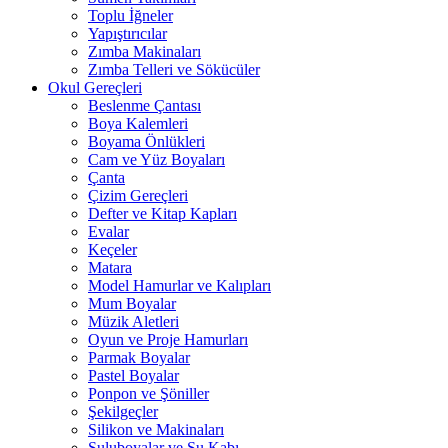
Toplu İğneler
Yapıştırıcılar
Zımba Makinaları
Zımba Telleri ve Sökücüler
Okul Gereçleri
Beslenme Çantası
Boya Kalemleri
Boyama Önlükleri
Cam ve Yüz Boyaları
Çanta
Çizim Gereçleri
Defter ve Kitap Kapları
Evalar
Keçeler
Matara
Model Hamurlar ve Kalıpları
Mum Boyalar
Müzik Aletleri
Oyun ve Proje Hamurları
Parmak Boyalar
Pastel Boyalar
Ponpon ve Şöniller
Şekilgeçler
Silikon ve Makinaları
Suluboyalar ve Su Kabı