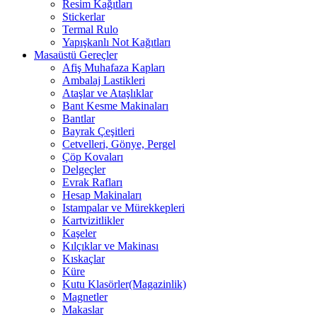
Resim Kağıtları
Stickerlar
Termal Rulo
Yapışkanlı Not Kağıtları
Masaüstü Gereçler
Afiş Muhafaza Kapları
Ambalaj Lastikleri
Ataşlar ve Ataşlıklar
Bant Kesme Makinaları
Bantlar
Bayrak Çeşitleri
Cetvelleri, Gönye, Pergel
Çöp Kovaları
Delgeçler
Evrak Rafları
Hesap Makinaları
Istampalar ve Mürekkepleri
Kartvizitlikler
Kaşeler
Kılçıklar ve Makinası
Kıskaçlar
Küre
Kutu Klasörler(Magazinlik)
Magnetler
Makaslar