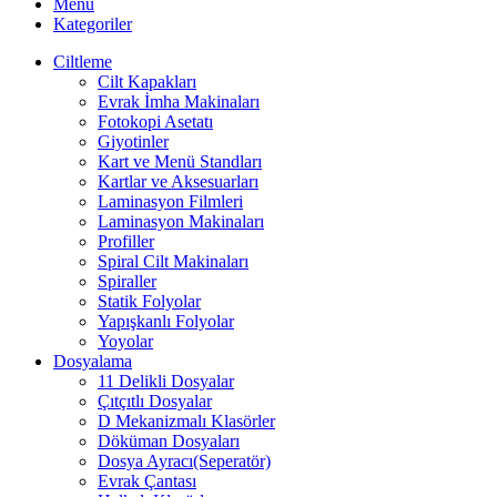
Menü
Kategoriler
Ciltleme
Cilt Kapakları
Evrak İmha Makinaları
Fotokopi Asetatı
Giyotinler
Kart ve Menü Standları
Kartlar ve Aksesuarları
Laminasyon Filmleri
Laminasyon Makinaları
Profiller
Spiral Cilt Makinaları
Spiraller
Statik Folyolar
Yapışkanlı Folyolar
Yoyolar
Dosyalama
11 Delikli Dosyalar
Çıtçıtlı Dosyalar
D Mekanizmalı Klasörler
Döküman Dosyaları
Dosya Ayracı(Seperatör)
Evrak Çantası