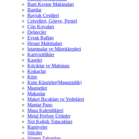
Bant Kesme Makinaları
Bantlar
Bayrak Çeşitleri
Cetvelleri, Gönye, Pergel
Çöp Kovaları
Delgeçler
Evrak Rafları
Hesap Makinaları
Istampalar ve Mürekkepleri
Kartvizitlikler
Kaşeler
Kılçıklar ve Makinası
Kıskaçlar
Küre
Kutu Klasörler(Magazinlik)
Magnetler
Makaslar
Maket Bıçakları ve Yedekleri
Mantar Pano
Masa Kalemlikleri
Metal Perfore Ürünler
Not Kağıdı Tutacakları
Raptiyeler
Siliciler
Sümen Takımları