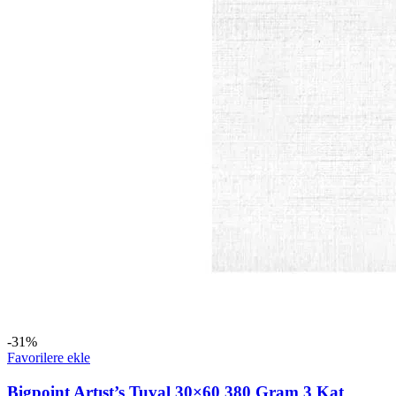
-31%
Favorilere ekle
Bigpoint Artıst’s Tuval 30×60 380 Gram 3 Kat