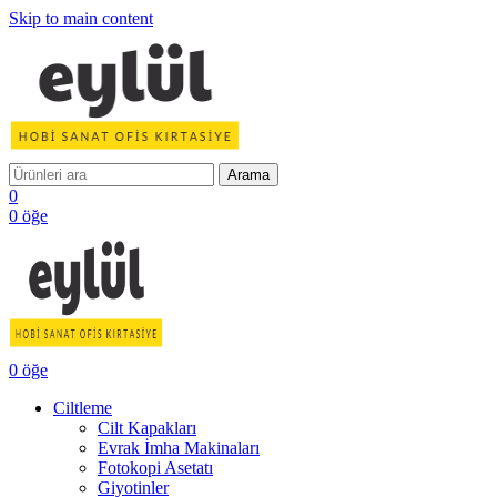
Skip to main content
Arama
0
0
öğe
0
öğe
Ciltleme
Cilt Kapakları
Evrak İmha Makinaları
Fotokopi Asetatı
Giyotinler