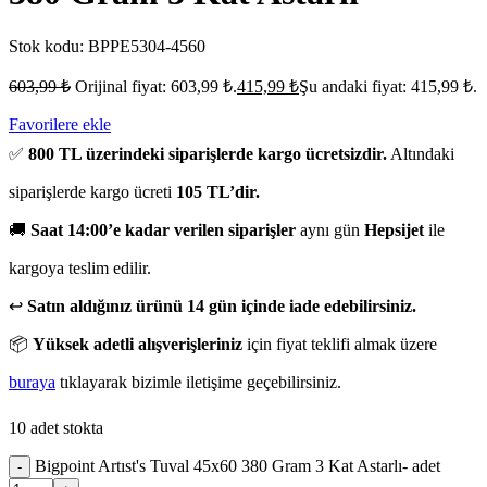
Stok kodu:
BPPE5304-4560
603,99
₺
Orijinal fiyat: 603,99 ₺.
415,99
₺
Şu andaki fiyat: 415,99 ₺.
Favorilere ekle
✅
800 TL üzerindeki siparişlerde kargo ücretsizdir.
Altındaki
siparişlerde kargo ücreti
105 TL’dir.
🚚
Saat 14:00’e kadar verilen siparişler
aynı gün
Hepsijet
ile
kargoya teslim edilir.
↩️
Satın aldığınız ürünü 14 gün içinde iade edebilirsiniz.
📦
Yüksek adetli alışverişleriniz
için fiyat teklifi almak üzere
buraya
tıklayarak bizimle iletişime geçebilirsiniz.
10 adet stokta
Bigpoint Artıst's Tuval 45x60 380 Gram 3 Kat Astarlı- adet
-