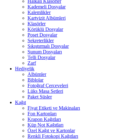
Halkalı Klasörler
Kademeli Dosyalar
Kalemlikler
Kartvizit Albümleri
Klasörler
Körüklü Dosyalar
Poşet Dosyalar
Sekreterlikler
Sıkıştırmalı Dosyalar
Sunum Dosyaları
Telli Dosyalar
Zarf
Hediyelik
Albümler
Biblolar
Fotoğraf Çerçeveleri
Lüks Masa Setleri
Paket Süsler
Kağıt
Fiyat Etiketi ve Makinaları
Fon Kartonları
Krapon Kağıtları
Küp Not Kağıtları
Özel Kağıt ve Kartonlar
Renkli Fotokopi Kağıtları