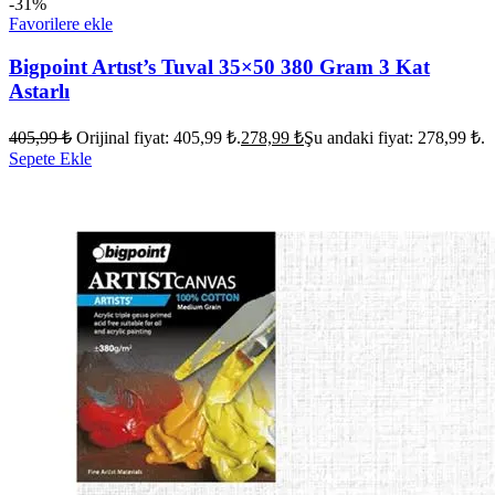
-31%
Favorilere ekle
Bigpoint Artıst’s Tuval 35×50 380 Gram 3 Kat
Astarlı
405,99
₺
Orijinal fiyat: 405,99 ₺.
278,99
₺
Şu andaki fiyat: 278,99 ₺.
Sepete Ekle