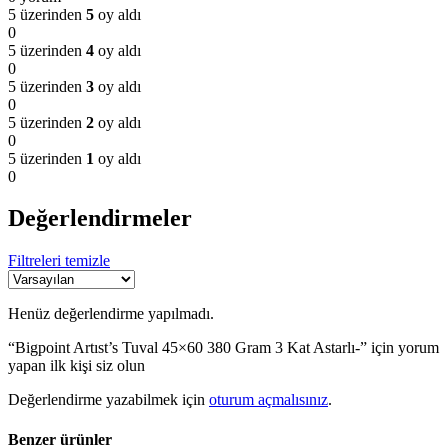
5 üzerinden
5
oy aldı
0
5 üzerinden
4
oy aldı
0
5 üzerinden
3
oy aldı
0
5 üzerinden
2
oy aldı
0
5 üzerinden
1
oy aldı
0
Değerlendirmeler
Filtreleri temizle
Henüz değerlendirme yapılmadı.
“Bigpoint Artıst’s Tuval 45×60 380 Gram 3 Kat Astarlı-” için yorum
yapan ilk kişi siz olun
Değerlendirme yazabilmek için
oturum açmalısınız
.
Benzer ürünler