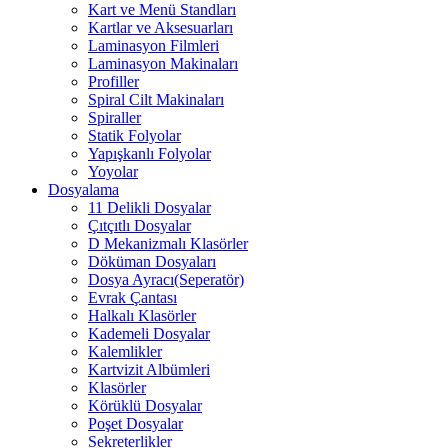
Kart ve Menü Standları
Kartlar ve Aksesuarları
Laminasyon Filmleri
Laminasyon Makinaları
Profiller
Spiral Cilt Makinaları
Spiraller
Statik Folyolar
Yapışkanlı Folyolar
Yoyolar
Dosyalama
11 Delikli Dosyalar
Çıtçıtlı Dosyalar
D Mekanizmalı Klasörler
Döküman Dosyaları
Dosya Ayracı(Seperatör)
Evrak Çantası
Halkalı Klasörler
Kademeli Dosyalar
Kalemlikler
Kartvizit Albümleri
Klasörler
Körüklü Dosyalar
Poşet Dosyalar
Sekreterlikler