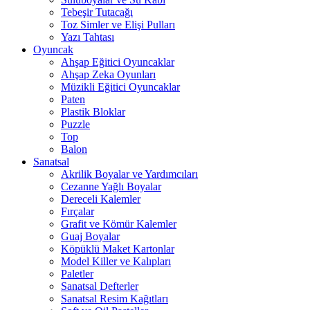
Tebeşir Tutacağı
Toz Simler ve Elişi Pulları
Yazı Tahtası
Oyuncak
Ahşap Eğitici Oyuncaklar
Ahşap Zeka Oyunları
Müzikli Eğitici Oyuncaklar
Paten
Plastik Bloklar
Puzzle
Top
Balon
Sanatsal
Akrilik Boyalar ve Yardımcıları
Cezanne Yağlı Boyalar
Dereceli Kalemler
Fırçalar
Grafit ve Kömür Kalemler
Guaj Boyalar
Köpüklü Maket Kartonlar
Model Killer ve Kalıpları
Paletler
Sanatsal Defterler
Sanatsal Resim Kağıtları