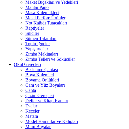
Maket Bıçakları ve Yedekleri
Mantar Pano
Masa Kalemlikleri
Metal Perfore Ürünler
Not Kağıdı Tutacakları
Raptiyeler
Siliciler
Sümen Takımları
Toplu İğneler
Yapıştırıcılar
Zımba Makinaları
Zımba Telleri ve Sökücüler
Okul Gereçleri
Beslenme Çantası
Boya Kalemleri
Boyama Önlükleri
Cam ve Yüz Boyaları
Çanta
Çizim Gereçleri
Defter ve Kitap Kapları
Evalar
Keçeler
Matara
Model Hamurlar ve Kalıpları
Mum Boyalar