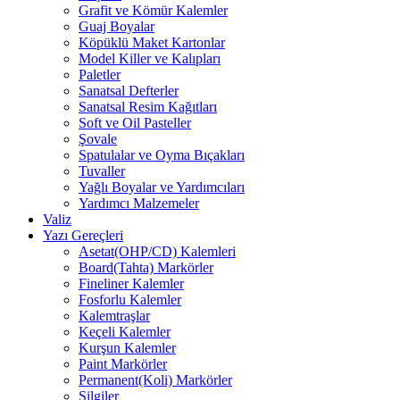
Grafit ve Kömür Kalemler
Guaj Boyalar
Köpüklü Maket Kartonlar
Model Killer ve Kalıpları
Paletler
Sanatsal Defterler
Sanatsal Resim Kağıtları
Soft ve Oil Pasteller
Şovale
Spatulalar ve Oyma Bıçakları
Tuvaller
Yağlı Boyalar ve Yardımcıları
Yardımcı Malzemeler
Valiz
Yazı Gereçleri
Asetat(OHP/CD) Kalemleri
Board(Tahta) Markörler
Fineliner Kalemler
Fosforlu Kalemler
Kalemtraşlar
Keçeli Kalemler
Kurşun Kalemler
Paint Markörler
Permanent(Koli) Markörler
Silgiler