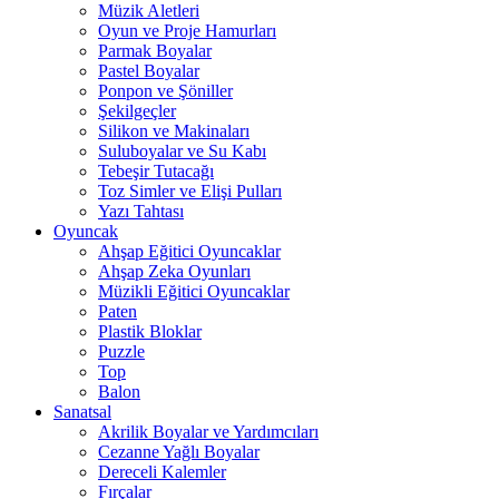
Müzik Aletleri
Oyun ve Proje Hamurları
Parmak Boyalar
Pastel Boyalar
Ponpon ve Şöniller
Şekilgeçler
Silikon ve Makinaları
Suluboyalar ve Su Kabı
Tebeşir Tutacağı
Toz Simler ve Elişi Pulları
Yazı Tahtası
Oyuncak
Ahşap Eğitici Oyuncaklar
Ahşap Zeka Oyunları
Müzikli Eğitici Oyuncaklar
Paten
Plastik Bloklar
Puzzle
Top
Balon
Sanatsal
Akrilik Boyalar ve Yardımcıları
Cezanne Yağlı Boyalar
Dereceli Kalemler
Fırçalar