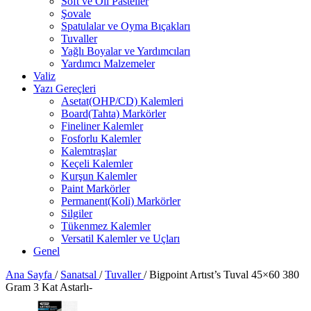
Soft ve Oil Pasteller
Şovale
Spatulalar ve Oyma Bıçakları
Tuvaller
Yağlı Boyalar ve Yardımcıları
Yardımcı Malzemeler
Valiz
Yazı Gereçleri
Asetat(OHP/CD) Kalemleri
Board(Tahta) Markörler
Fineliner Kalemler
Fosforlu Kalemler
Kalemtraşlar
Keçeli Kalemler
Kurşun Kalemler
Paint Markörler
Permanent(Koli) Markörler
Silgiler
Tükenmez Kalemler
Versatil Kalemler ve Uçları
Genel
Ana Sayfa
/
Sanatsal
/
Tuvaller
/
Bigpoint Artıst’s Tuval 45×60 380
Gram 3 Kat Astarlı-