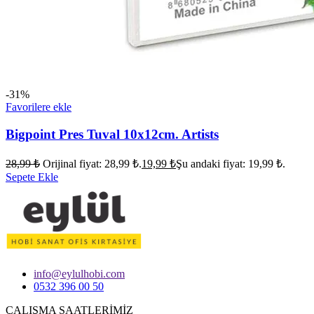
-31%
Favorilere ekle
Bigpoint Pres Tuval 10x12cm. Artists
28,99
₺
Orijinal fiyat: 28,99 ₺.
19,99
₺
Şu andaki fiyat: 19,99 ₺.
Sepete Ekle
info@eylulhobi.com
0532 396 00 50
ÇALIŞMA SAATLERİMİZ