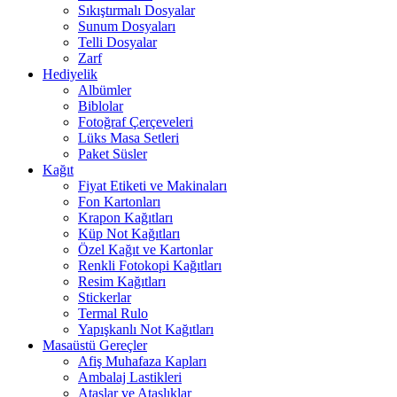
Sıkıştırmalı Dosyalar
Sunum Dosyaları
Telli Dosyalar
Zarf
Hediyelik
Albümler
Biblolar
Fotoğraf Çerçeveleri
Lüks Masa Setleri
Paket Süsler
Kağıt
Fiyat Etiketi ve Makinaları
Fon Kartonları
Krapon Kağıtları
Küp Not Kağıtları
Özel Kağıt ve Kartonlar
Renkli Fotokopi Kağıtları
Resim Kağıtları
Stickerlar
Termal Rulo
Yapışkanlı Not Kağıtları
Masaüstü Gereçler
Afiş Muhafaza Kapları
Ambalaj Lastikleri
Ataşlar ve Ataşlıklar