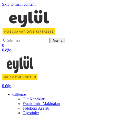
Skip to main content
Arama
0
0
öğe
0
öğe
Ciltleme
Cilt Kapakları
Evrak İmha Makinaları
Fotokopi Asetatı
Giyotinler