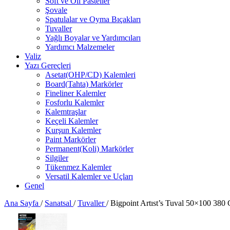
Soft ve Oil Pasteller
Şovale
Spatulalar ve Oyma Bıçakları
Tuvaller
Yağlı Boyalar ve Yardımcıları
Yardımcı Malzemeler
Valiz
Yazı Gereçleri
Asetat(OHP/CD) Kalemleri
Board(Tahta) Markörler
Fineliner Kalemler
Fosforlu Kalemler
Kalemtraşlar
Keçeli Kalemler
Kurşun Kalemler
Paint Markörler
Permanent(Koli) Markörler
Silgiler
Tükenmez Kalemler
Versatil Kalemler ve Uçları
Genel
Ana Sayfa
/
Sanatsal
/
Tuvaller
/
Bigpoint Artıst’s Tuval 50×100 380 