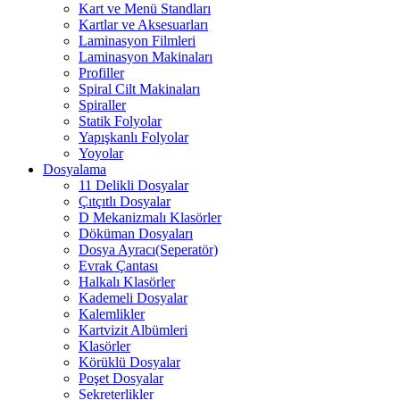
Kart ve Menü Standları
Kartlar ve Aksesuarları
Laminasyon Filmleri
Laminasyon Makinaları
Profiller
Spiral Cilt Makinaları
Spiraller
Statik Folyolar
Yapışkanlı Folyolar
Yoyolar
Dosyalama
11 Delikli Dosyalar
Çıtçıtlı Dosyalar
D Mekanizmalı Klasörler
Döküman Dosyaları
Dosya Ayracı(Seperatör)
Evrak Çantası
Halkalı Klasörler
Kademeli Dosyalar
Kalemlikler
Kartvizit Albümleri
Klasörler
Körüklü Dosyalar
Poşet Dosyalar
Sekreterlikler