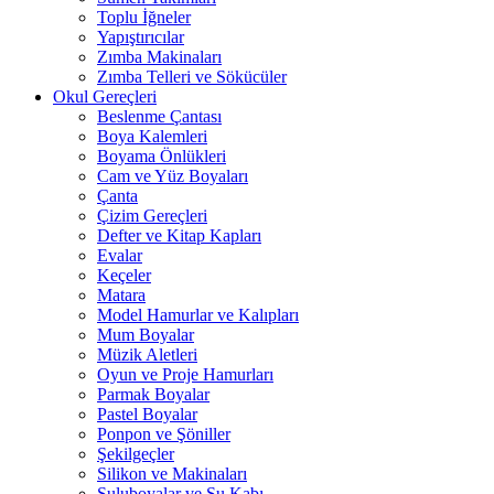
Toplu İğneler
Yapıştırıcılar
Zımba Makinaları
Zımba Telleri ve Sökücüler
Okul Gereçleri
Beslenme Çantası
Boya Kalemleri
Boyama Önlükleri
Cam ve Yüz Boyaları
Çanta
Çizim Gereçleri
Defter ve Kitap Kapları
Evalar
Keçeler
Matara
Model Hamurlar ve Kalıpları
Mum Boyalar
Müzik Aletleri
Oyun ve Proje Hamurları
Parmak Boyalar
Pastel Boyalar
Ponpon ve Şöniller
Şekilgeçler
Silikon ve Makinaları
Suluboyalar ve Su Kabı