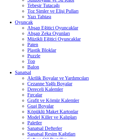
Tebeşir Tutacağı
Toz Simler ve Elişi Pulları
Yazı Tahtası
Oyuncak
Ahşap Eğitici Oyuncaklar
Ahşap Zeka Oyunları
Müzikli Eğitici Oyuncaklar
Paten
Plastik Bloklar
Puzzle
Top
Balon
Sanatsal
Akrilik Boyalar ve Yardımcıları
Cezanne Yağlı Boyalar
Dereceli Kalemler
Fırçalar
Grafit ve Kömür Kalemler
Guaj Boyalar
Köpüklü Maket Kartonlar
Model Killer ve Kalıpları
Paletler
Sanatsal Defterler
Sanatsal Resim Kağıtları