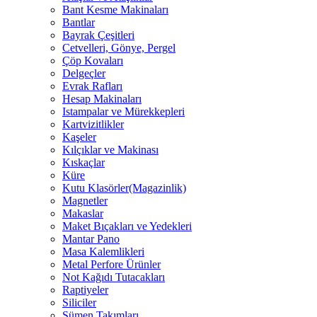
Bant Kesme Makinaları
Bantlar
Bayrak Çeşitleri
Cetvelleri, Gönye, Pergel
Çöp Kovaları
Delgeçler
Evrak Rafları
Hesap Makinaları
Istampalar ve Mürekkepleri
Kartvizitlikler
Kaşeler
Kılçıklar ve Makinası
Kıskaçlar
Küre
Kutu Klasörler(Magazinlik)
Magnetler
Makaslar
Maket Bıçakları ve Yedekleri
Mantar Pano
Masa Kalemlikleri
Metal Perfore Ürünler
Not Kağıdı Tutacakları
Raptiyeler
Siliciler
Sümen Takımları