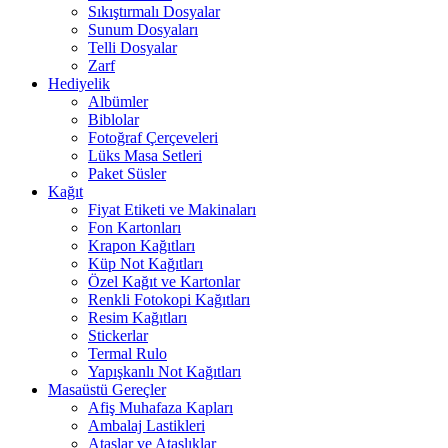
Sıkıştırmalı Dosyalar
Sunum Dosyaları
Telli Dosyalar
Zarf
Hediyelik
Albümler
Biblolar
Fotoğraf Çerçeveleri
Lüks Masa Setleri
Paket Süsler
Kağıt
Fiyat Etiketi ve Makinaları
Fon Kartonları
Krapon Kağıtları
Küp Not Kağıtları
Özel Kağıt ve Kartonlar
Renkli Fotokopi Kağıtları
Resim Kağıtları
Stickerlar
Termal Rulo
Yapışkanlı Not Kağıtları
Masaüstü Gereçler
Afiş Muhafaza Kapları
Ambalaj Lastikleri
Ataşlar ve Ataşlıklar