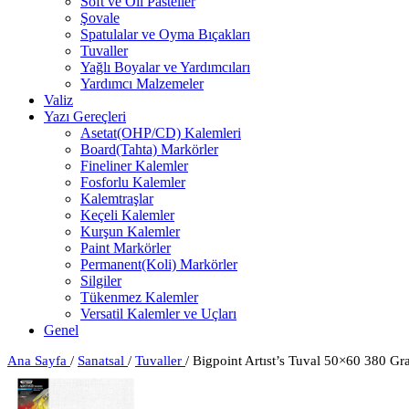
Soft ve Oil Pasteller
Şovale
Spatulalar ve Oyma Bıçakları
Tuvaller
Yağlı Boyalar ve Yardımcıları
Yardımcı Malzemeler
Valiz
Yazı Gereçleri
Asetat(OHP/CD) Kalemleri
Board(Tahta) Markörler
Fineliner Kalemler
Fosforlu Kalemler
Kalemtraşlar
Keçeli Kalemler
Kurşun Kalemler
Paint Markörler
Permanent(Koli) Markörler
Silgiler
Tükenmez Kalemler
Versatil Kalemler ve Uçları
Genel
Ana Sayfa
/
Sanatsal
/
Tuvaller
/
Bigpoint Artıst’s Tuval 50×60 380 Gra