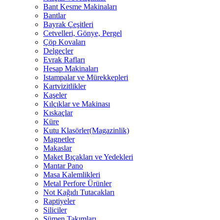
Bant Kesme Makinaları
Bantlar
Bayrak Çeşitleri
Cetvelleri, Gönye, Pergel
Çöp Kovaları
Delgeçler
Evrak Rafları
Hesap Makinaları
Istampalar ve Mürekkepleri
Kartvizitlikler
Kaşeler
Kılçıklar ve Makinası
Kıskaçlar
Küre
Kutu Klasörler(Magazinlik)
Magnetler
Makaslar
Maket Bıçakları ve Yedekleri
Mantar Pano
Masa Kalemlikleri
Metal Perfore Ürünler
Not Kağıdı Tutacakları
Raptiyeler
Siliciler
Sümen Takımları