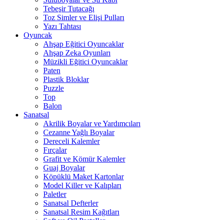
Tebeşir Tutacağı
Toz Simler ve Elişi Pulları
Yazı Tahtası
Oyuncak
Ahşap Eğitici Oyuncaklar
Ahşap Zeka Oyunları
Müzikli Eğitici Oyuncaklar
Paten
Plastik Bloklar
Puzzle
Top
Balon
Sanatsal
Akrilik Boyalar ve Yardımcıları
Cezanne Yağlı Boyalar
Dereceli Kalemler
Fırçalar
Grafit ve Kömür Kalemler
Guaj Boyalar
Köpüklü Maket Kartonlar
Model Killer ve Kalıpları
Paletler
Sanatsal Defterler
Sanatsal Resim Kağıtları