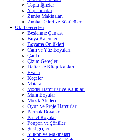
Toplu İğneler
Yapıştırıcılar
Zımba Makinaları
Zımba Telleri ve Sökücüler
Okul Gereçleri
Beslenme Çantası
Boya Kalemleri
Boyama Önlükleri
Cam ve Yüz Boyaları
Çanta
Çizim Gereçleri
Defter ve Kitap Kapları
Evalar
Keçeler
Matara
Model Hamurlar ve Kalıpları
Mum Boyalar
Müzik Aletleri
Oyun ve Proje Hamurları
Parmak Boyalar
Pastel Boyalar
Ponpon ve Şöniller
Şekilgeçler
Silikon ve Makinaları
Suluboyalar ve Su Kabı