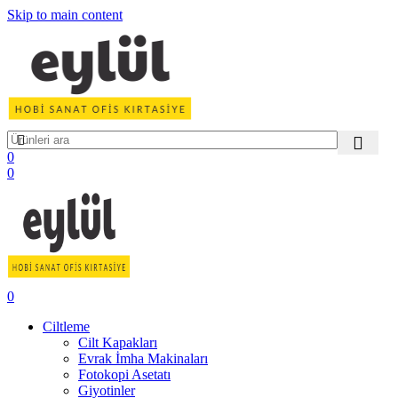
Skip to main content
0
0
0
Ciltleme
Cilt Kapakları
Evrak İmha Makinaları
Fotokopi Asetatı
Giyotinler