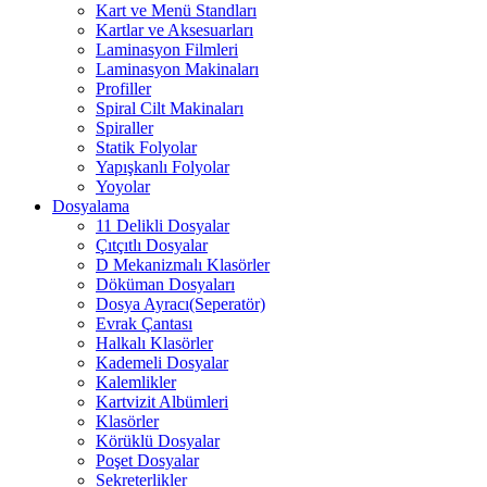
Kart ve Menü Standları
Kartlar ve Aksesuarları
Laminasyon Filmleri
Laminasyon Makinaları
Profiller
Spiral Cilt Makinaları
Spiraller
Statik Folyolar
Yapışkanlı Folyolar
Yoyolar
Dosyalama
11 Delikli Dosyalar
Çıtçıtlı Dosyalar
D Mekanizmalı Klasörler
Döküman Dosyaları
Dosya Ayracı(Seperatör)
Evrak Çantası
Halkalı Klasörler
Kademeli Dosyalar
Kalemlikler
Kartvizit Albümleri
Klasörler
Körüklü Dosyalar
Poşet Dosyalar
Sekreterlikler