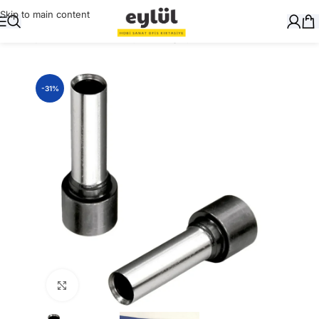
Skip to main content
Ana Sayfa
/
Masaüstü Gereçler
/
Delgeçler
-31%
Büyütmek için tıklayın