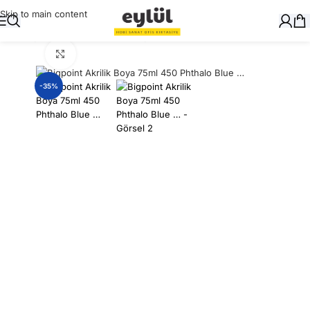
Skip to main content
Ana Sayfa
/
Sanatsal
/
Akrilik Boyalar ve Yardımcıları
Büyütmek için tıklayın
-35%