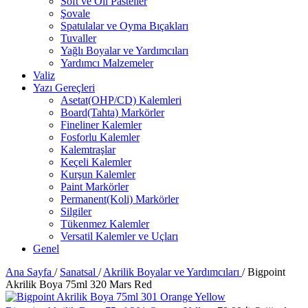
Soft ve Oil Pasteller
Şovale
Spatulalar ve Oyma Bıçakları
Tuvaller
Yağlı Boyalar ve Yardımcıları
Yardımcı Malzemeler
Valiz
Yazı Gereçleri
Asetat(OHP/CD) Kalemleri
Board(Tahta) Markörler
Fineliner Kalemler
Fosforlu Kalemler
Kalemtraşlar
Keçeli Kalemler
Kurşun Kalemler
Paint Markörler
Permanent(Koli) Markörler
Silgiler
Tükenmez Kalemler
Versatil Kalemler ve Uçları
Genel
Ana Sayfa
/
Sanatsal
/
Akrilik Boyalar ve Yardımcıları
/
Bigpoint
Akrilik Boya 75ml 320 Mars Red