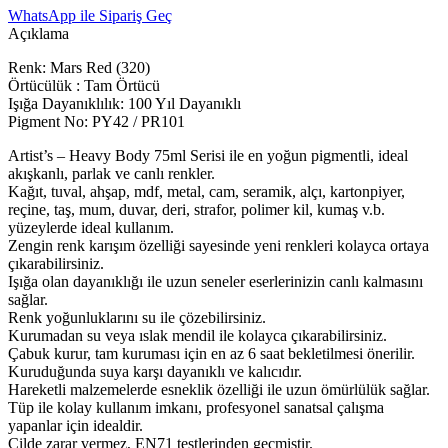
WhatsApp ile Sipariş Geç
Açıklama
Renk: Mars Red (320)
Örtücülük : Tam Örtücü
Işığa Dayanıklılık: 100 Yıl Dayanıklı
Pigment No: PY42 / PR101
Artist’s – Heavy Body 75ml Serisi ile en yoğun pigmentli, ideal
akışkanlı, parlak ve canlı renkler.
Kağıt, tuval, ahşap, mdf, metal, cam, seramik, alçı, kartonpiyer,
reçine, taş, mum, duvar, deri, strafor, polimer kil, kumaş v.b.
yüzeylerde ideal kullanım.
Zengin renk karışım özelliği sayesinde yeni renkleri kolayca ortaya
çıkarabilirsiniz.
Işığa olan dayanıklığı ile uzun seneler eserlerinizin canlı kalmasını
sağlar.
Renk yoğunluklarını su ile çözebilirsiniz.
Kurumadan su veya ıslak mendil ile kolayca çıkarabilirsiniz.
Çabuk kurur, tam kuruması için en az 6 saat bekletilmesi önerilir.
Kuruduğunda suya karşı dayanıklı ve kalıcıdır.
Hareketli malzemelerde esneklik özelliği ile uzun ömürlülük sağlar.
Tüp ile kolay kullanım imkanı, profesyonel sanatsal çalışma
yapanlar için idealdir.
Cilde zarar vermez, EN71 testlerinden geçmiştir.