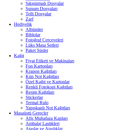
Sıkıştırmalı Dosyalar
Sunum Dosyaları
Telli Dosyalar
Zarf
Hediyelik
Albümler
Biblolar
Fotoğraf Çerçeveleri
Lüks Masa Setleri
Paket Süsler
Kağıt
Fiyat Etiketi ve Makinaları
Fon Kartonları
Krapon Kağıtları
Küp Not Kağıtları
Özel Kağıt ve Kartonlar
Renkli Fotokopi Kağıtları
Resim Kağıtları
Stickerlar
Termal Rulo
Yapışkanlı Not Kağıtları
Masaüstü Gereçler
Afiş Muhafaza Kapları
Ambalaj Lastikleri
Ataşlar ve Ataşlıklar