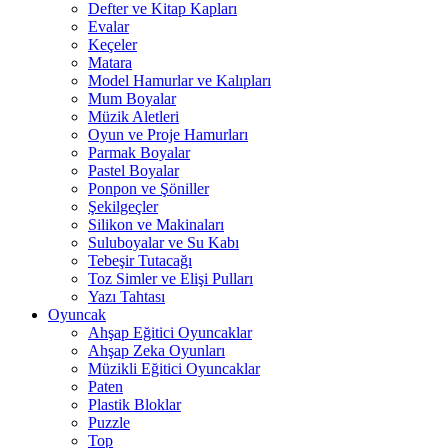
Defter ve Kitap Kapları
Evalar
Keçeler
Matara
Model Hamurlar ve Kalıpları
Mum Boyalar
Müzik Aletleri
Oyun ve Proje Hamurları
Parmak Boyalar
Pastel Boyalar
Ponpon ve Şöniller
Şekilgeçler
Silikon ve Makinaları
Suluboyalar ve Su Kabı
Tebeşir Tutacağı
Toz Simler ve Elişi Pulları
Yazı Tahtası
Oyuncak
Ahşap Eğitici Oyuncaklar
Ahşap Zeka Oyunları
Müzikli Eğitici Oyuncaklar
Paten
Plastik Bloklar
Puzzle
Top