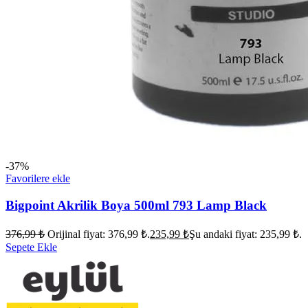
-37%
Favorilere ekle
Bigpoint Akrilik Boya 500ml 793 Lamp Black
376,99
₺
Orijinal fiyat: 376,99 ₺.
235,99
₺
Şu andaki fiyat: 235,99 ₺.
Sepete Ekle