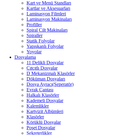
Kart ve Menü Standları
Kartlar ve Aksesuarları
Laminasyon Filmleri
Laminasyon Makinaları
Profiller
Spiral Cilt Makinaları
Spiraller
Statik Folyolar
Yapışkanlı Folyolar
Yoyolar
Dosyalama
11 Delikli Dosyalar
Çıtçıtlı Dosyalar
D Mekanizmalı Klasörler
Döküman Dosyaları
Dosya Ayracı(Seperatör)
Evrak Çantası
Halkalı Klasörler
Kademeli Dosyalar
Kalemlikler
Kartvizit Albümleri
Klasörler
Körüklü Dosyalar
Poşet Dosyalar
Sekreterlikler