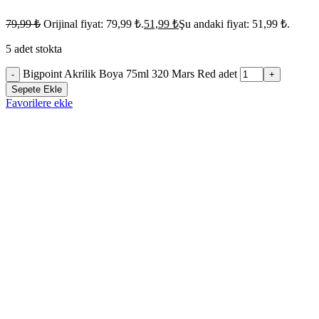
79,99
₺
Orijinal fiyat: 79,99 ₺.
51,99
₺
Şu andaki fiyat: 51,99 ₺.
5 adet stokta
Bigpoint Akrilik Boya 75ml 320 Mars Red adet
-
+
Sepete Ekle
Favorilere ekle