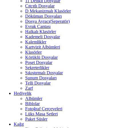
11 Delikli Dosyalar
Çıtçıtlı Dosyalar
D Mekanizmalı Klasörler
Döküman Dosyaları
Dosya Ayracı(Seperatör)
Evrak Çantası
Halkalı Klasörler
Kademeli Dosyalar
Kalemlikler
Kartvizit Albümleri
Klasörler
Körüklü Dosyalar
Poşet Dosyalar
Sekreterlikler
Sıkıştırmalı Dosyalar
Sunum Dosyaları
Telli Dosyalar
Zarf
Hediyelik
Albümler
Biblolar
Fotoğraf Çerçeveleri
Lüks Masa Setleri
Paket Süsler
Kağıt