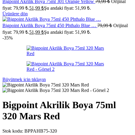
Bigpoint Akrilik Boya 75ml 301 Orange Yellow
79,99
₺
Orijinal
fiyat: 79,99 ₺.
51,99
₺
Şu andaki fiyat: 51,99 ₺.
Ürünlere dön
Bigpoint Akrilik Boya 75ml 450 Phthalo Blue …
79,99
₺
Orijinal
fiyat: 79,99 ₺.
51,99
₺
Şu andaki fiyat: 51,99 ₺.
-35%
Büyütmek için tıklayın
Bigpoint Akrilik Boya 75ml
320 Mars Red
Stok kodu:
BPPAHB75-320