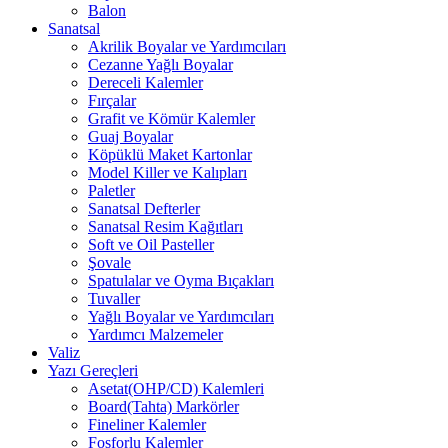
Balon
Sanatsal
Akrilik Boyalar ve Yardımcıları
Cezanne Yağlı Boyalar
Dereceli Kalemler
Fırçalar
Grafit ve Kömür Kalemler
Guaj Boyalar
Köpüklü Maket Kartonlar
Model Killer ve Kalıpları
Paletler
Sanatsal Defterler
Sanatsal Resim Kağıtları
Soft ve Oil Pasteller
Şovale
Spatulalar ve Oyma Bıçakları
Tuvaller
Yağlı Boyalar ve Yardımcıları
Yardımcı Malzemeler
Valiz
Yazı Gereçleri
Asetat(OHP/CD) Kalemleri
Board(Tahta) Markörler
Fineliner Kalemler
Fosforlu Kalemler