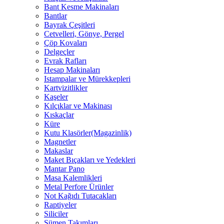
Bant Kesme Makinaları
Bantlar
Bayrak Çeşitleri
Cetvelleri, Gönye, Pergel
Çöp Kovaları
Delgeçler
Evrak Rafları
Hesap Makinaları
Istampalar ve Mürekkepleri
Kartvizitlikler
Kaşeler
Kılçıklar ve Makinası
Kıskaçlar
Küre
Kutu Klasörler(Magazinlik)
Magnetler
Makaslar
Maket Bıçakları ve Yedekleri
Mantar Pano
Masa Kalemlikleri
Metal Perfore Ürünler
Not Kağıdı Tutacakları
Raptiyeler
Siliciler
Sümen Takımları