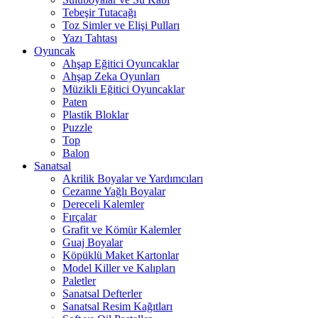
Tebeşir Tutacağı
Toz Simler ve Elişi Pulları
Yazı Tahtası
Oyuncak
Ahşap Eğitici Oyuncaklar
Ahşap Zeka Oyunları
Müzikli Eğitici Oyuncaklar
Paten
Plastik Bloklar
Puzzle
Top
Balon
Sanatsal
Akrilik Boyalar ve Yardımcıları
Cezanne Yağlı Boyalar
Dereceli Kalemler
Fırçalar
Grafit ve Kömür Kalemler
Guaj Boyalar
Köpüklü Maket Kartonlar
Model Killer ve Kalıpları
Paletler
Sanatsal Defterler
Sanatsal Resim Kağıtları