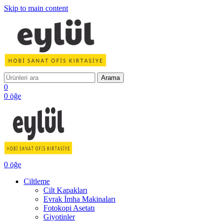
Skip to main content
Arama
0
0
öğe
0
öğe
Ciltleme
Cilt Kapakları
Evrak İmha Makinaları
Fotokopi Asetatı
Giyotinler