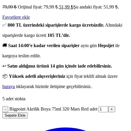
79,99
₺
Orijinal fiyat: 79,99 ₺.
51,99
₺
Şu andaki fiyat: 51,99 ₺.
Favorilere ekle
✅
800 TL üzerindeki siparişlerde kargo ücretsizdir.
Altındaki
siparişlerde kargo ücreti
105 TL’dir.
🚚
Saat 14:00’e kadar verilen siparişler
aynı gün
Hepsijet
ile
kargoya teslim edilir.
↩️
Satın aldığınız ürünü 14 gün içinde iade edebilirsiniz.
📦
Yüksek adetli alışverişleriniz
için fiyat teklifi almak üzere
buraya
tıklayarak bizimle iletişime geçebilirsiniz.
5 adet stokta
Bigpoint Akrilik Boya 75ml 320 Mars Red adet
-
+
Sepete Ekle