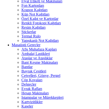
Fiyat Etiketi ve Makinaları
Fon Kartonları
Krapon Kağıtları
Küp Not Kağıtları
Özel Kağıt ve Kartonlar
Renkli Fotokopi Kağıtları
Resim Kağıtları
Stickerlar
Termal Rulo
Yapışkanlı Not Kağıtları
Masaüstü Gereçler
Afiş Muhafaza Kapları
Ambalaj Lastikleri
Ataşlar ve Ataşlıklar
Bant Kesme Makinaları
Bantlar
Bayrak Çeşitleri
Cetvelleri, Gönye, Pergel
Çöp Kovaları
Delgeçler
Evrak Rafları
Hesap Makinaları
Istampalar ve Mürekkepleri
Kartvizitlikler
Kaşeler