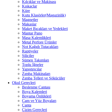
Kılçıklar ve Makinası
Kıskaçlar
Küre
Kutu Klasörler(Magazinlik)
Magnetler
Makaslar
Maket Bıçakları ve Yedekleri
Mantar Pano
Masa Kalemlikleri
Metal Perfore Ürünler
Not Kağıdı Tutacakları
Raptiyeler
Siliciler
Sümen Takımları
Toplu İğneler
Yapıştırıcılar
Zımba Makinaları
Zımba Telleri ve Sökücüler
Okul Gereçleri
Beslenme Çantası
Boya Kalemleri
Boyama Önlükleri
Cam ve Yüz Boyaları
Çanta
Çizim Gereçleri