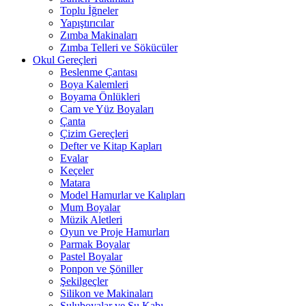
Toplu İğneler
Yapıştırıcılar
Zımba Makinaları
Zımba Telleri ve Sökücüler
Okul Gereçleri
Beslenme Çantası
Boya Kalemleri
Boyama Önlükleri
Cam ve Yüz Boyaları
Çanta
Çizim Gereçleri
Defter ve Kitap Kapları
Evalar
Keçeler
Matara
Model Hamurlar ve Kalıpları
Mum Boyalar
Müzik Aletleri
Oyun ve Proje Hamurları
Parmak Boyalar
Pastel Boyalar
Ponpon ve Şöniller
Şekilgeçler
Silikon ve Makinaları
Suluboyalar ve Su Kabı