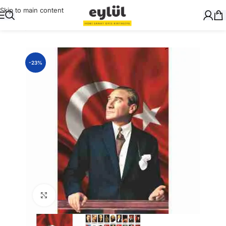
Skip to main content
Ana Sayfa
/
Genel
-23%
Büyütmek için tıklayın